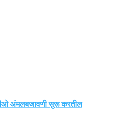
; आरटीओ अंमलबजावणी सुरू करतील