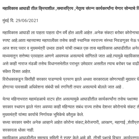
महाविकास आघाडी तील क्रियाशील ,समाजप्रिय ,नेतृत्व संपन्न कार्यकर्त्यांना येणार सोन्याचे 
मुंबई दि. 29/06/2021
महाविकास आघाडी ला पाहता पाहता दोन वर्षे होत आली आहेत .अनेक संकटा बरोबर कोरोनाचा 
स्पष्ट आहे.आता महत्त्वाच्या महापालीका तसेच काही स्थानिक स्वराज्य संस्था निवडणुका येऊ घा
आज शरद पवार व मुख्यमंत्री उध्दव ठाकरे यांची तब्बल एक तास महाविकास आघाडीतील अनेक विषया
माध्यमातून सत्तेच्या प्रवाहात आणणे आवश्यक असल्याचे सांगितले जात आहे.त्यामुळे महाविकास 
असे काही नाराज मंडळी तसेच विधानसभेतील पराभूत उमेदवार असतील त्याच बरोबर पक्ष वाढीसाठी 
संकेत दिसत आहेत.
विरोधकाकडून कितीही सरकार पाडण्याचे प्रयत्न झाले अथवा सरकाराला कोणत्याही मुद्यावर घ
होणाऱ्या पावसाळी अधिवेशना संबंधी सर्व रणनिती तयार असल्याचे बोलले जात आहे .
येत्या महिनाभरात महामंडळाचे वाटप होत असल्यामुळे आघाडीतील कार्यकर्त्यांना तसेच पक्ष
सरकार स्थापन झाले नंतर अवघ्या काही महिन्यात सबंध राज्य तसेच देशभर कोरोनाचे संकट तीव्र
मुख्यमंत्री यांच्या कार्याचे निर्णायक भूमिकेचे कौतुक केले.
सध्या सरकार समोर अनेक आव्हाने आहेत कोरोना संकट,बेरोजगारी, आरक्षण, महागाई ,शेतीप्रश
सरकारला धोका नाही.
महाविकास आघाडीतील समन्वय समिती ने स्पष्ट केले आहे की, तीन्ही पक्षाचे विचार ,कार्यप्रण