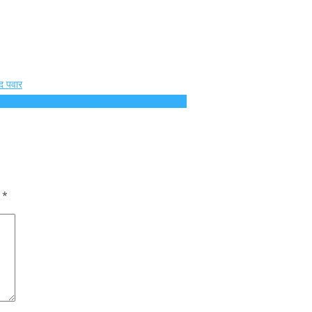
द पवार
दला.राष्ट्रवादीचे नेते सुरेश (आण्णा) घुले यांचे आभार.
d
*