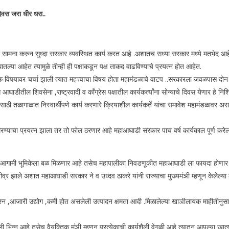
दिवस जरा धीर धरा..
सामना करुन सुध्दा सरकार व्यवस्थित कार्य करत आहे .अशातच सध्या सरकार मध्ये मतभेद आहे
तल्या आहेत त्यामुळे तीन्ही ही पक्षाकडून पक्ष ताकद वाढविण्याचे प्रयत्न होत आहेत.
वर चर्चा झाली त्यात महत्त्वाचा विषय होता महामंडळाचे वाटप ..सरकारला जवळपास दोन वर्षे पूर
आघाडीतील शिवसेना ,राष्ट्रवादी व काँग्रेस पक्षातील कार्यकर्त्यांना सोन्याचे दिवस येणार हे
तळागाळात निस्वार्थीपणे कार्य करणारे क्रियाशील कार्यकर्ते यांचा समावेश महामंडळावर असणार
ेरण्याचा प्रयत्न झाला तर तो फोल ठरणार आहे महाआघाडी सरकार पाच वर्ष कार्यकाल पूर्ण करेल
ाच्या आगामी भूमिकेला बळ मिळणार आहे तसेच महापालीका निवडणूकीत महाआघाडी ला फायदा होणार 
 झाले अशात महाआघाडी सरकार ने व उध्दव ठाकरे यांनी राज्याचा मुख्यमंञी म्हणून केलेल्या का
्न ,आजारी उद्योग ,कमी होत असलेली उत्पादन क्षमता आदी .मिळालेल्या खाञीलायक माहीतीनुसार
ाली भिन्न आहे तसेच वैयक्तिक मंञी म्हणून प्रत्येकाची कार्यशैली वेगळी आहे त्यातून आपल्या ख