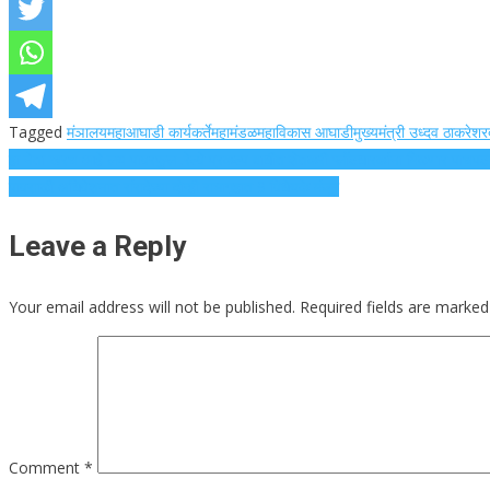
Tagged
मंञालय
महाआघाडी कार्यकर्ते
महामंडळ
महाविकास आघाडी
मुख्यमंत्री उध्दव ठाकरे
शर
Post
हा नेता खरच आहे लय पावरफुल .रेल्वे प्रकल्प बाधीत शेतकरी प्लाॕटधारकांना मिळणार पाचपट मोब
पावसाळी अधिवेशनात संसदेच्या दोन्ही सभागृहात 9 विधेयके मंजूर
navigation
Leave a Reply
Your email address will not be published.
Required fields are marke
Comment
*