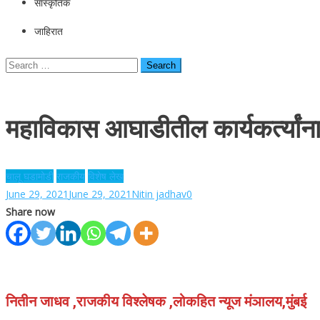
सांस्कृतिक
जाहिरात
Search
for:
महाविकास आघाडीतील कार्यकर्त्यांना 
चालू घडामोडी
राजकीय
विशेष लेख
June 29, 2021
June 29, 2021
Nitin jadhav
0
Share now
नितीन जाधव ,राजकीय विश्लेषक ,लोकहित न्यूज मंञालय,मुंबई