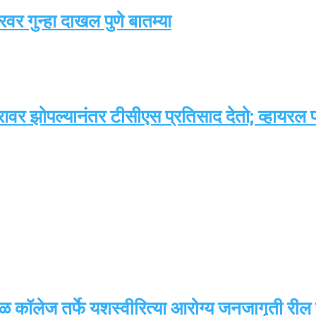
र गुन्हा दाखल पुणे बातम्या
्या पगारावर झोपल्यानंतर टीसीएस प्रतिसाद देतो; व्
रसळ कॉलेज तर्फे यशस्वीरित्या आरोग्य जनजागृती रील