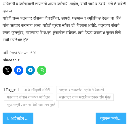
अधिकारी व कर्मचार्‍यांनी शासनाचे आपण कर्मचारी आहोत, याची जाणीव ठेवावी असे ते यावेळी
म्हणाले.
यावेळी राज्य पत्रकार संघाच्या दिनदर्शिका, डायरी, घड्याळ व स्मृतिचिन्ह देऊन ना. शिंदे
यांचा सत्कार करण्यात आला. यावेळी प्रदेश सचिव डॉ. विश्‍वास आरोटे, पत्रकार संघाचे
संजय फुलसुंदर, मराठवाडा वि.स.प्र. कुंडलीक वाळेकर, ठाणे जिल्हा उपाध्यक्ष सुभाष विसे
आदी उपस्थित होते.
Post Views:
591
Share this:
Tagged
अधि स्वीकृती समिती
पत्रकार संघटनेला प्रतिनिधित्व हवे
पत्रकार संघाचे राज्यभर आंदोलन
महाराष्ट्र राज्य मराठी पत्रकार संघ मुंबई
मुख्यमंत्री एकनाथ शिंदे मंत्रालय मुंबई
Post
आईसाहेब प्रतिष्ठान व विश्वरत्न डॉ बाबासाहेब आंबेडकर संस्था आयोजित शिवभिम फेस्टिवल मोठ्या थाटात संपन्न उत्कृष्ट कार्य करणाऱ्यांचा पुरस्कार देऊन गौरव.
ग्रामस्थांमार्फत मांजरी बुद्रुक उड्डाणपूलाचा एक पदर हलक्या वाहनांसाठी खुला.