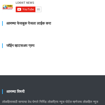
आमच्या फेसबुक पेजला लाईक करा
जॉईन व्हाटसअप ग्रुप
आमच्या विषयी
लोकहितासाठी सत्याचा वेध घेणारे निर्भिड लोकप्रिय न्यूज पोर्टल म्हणेजच लोकहित न्यूज