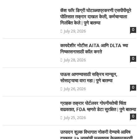
कॅश फॉर डिग्री घोटाळ्याप्रकरणी एसपीपीयूने
पोलिसात तक्रार दाखल केली, कर्मचाऱ्याला
निलंबित केले | पुणे बातम्या
0
July 29, 2026
कायदेशीर नोटीस AITA आणि DLTA च्या
निष्कासनासाठी कॉल करते
0
July 28, 2026
पाऊस आणण्यासाठी सक्रिय मान्सून,
सोसाट्याचा वारा महा | पुणे बातम्या
0
July 26, 2026
ग्राहक तक्रार पोर्टलवर गोपनीयतेची चिंता
वाढवतात, FDA म्हणते डेटा सुरक्षित | पुणे बातम्या
0
July 25, 2026
उत्पादन शुल्क विभागात नोकरी देण्याचे आमिष
दाखवून २५ लाखांची फसवणूक केल्याप्रकरणी