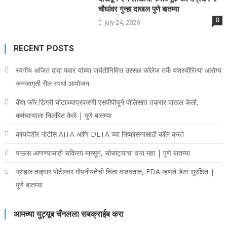
चौघांवर गुन्हा दाखल पुणे बातम्या
0
July 24, 2026
RECENT POSTS
स्वर्गीय अजित दादा पवार यांच्या जयंतीनिमित्त उरसळ कॉलेज तर्फे यशस्वीरित्या आरोग्य
जनजागृती रील स्पर्धा आयोजन
कॅश फॉर डिग्री घोटाळ्याप्रकरणी एसपीपीयूने पोलिसात तक्रार दाखल केली,
कर्मचाऱ्याला निलंबित केले | पुणे बातम्या
कायदेशीर नोटीस AITA आणि DLTA च्या निष्कासनासाठी कॉल करते
पाऊस आणण्यासाठी सक्रिय मान्सून, सोसाट्याचा वारा महा | पुणे बातम्या
ग्राहक तक्रार पोर्टलवर गोपनीयतेची चिंता वाढवतात, FDA म्हणते डेटा सुरक्षित |
पुणे बातम्या
आमच्या युट्यूब चँनलला सबक्राईब करा