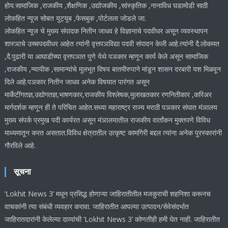
होय.सामाजिक ,राजकीय ,शैक्षणिक ,उद्योजकीय ,सांस्कृतिक ,नानाविध घडामोडी साठी
लोकहित न्यूज सोबत युट्यूब ,फेसबुक ,पोर्टलला जोडले जा.
लोकहित न्यूज चे मुख्य संपादक नितीन जाधव हे विज्ञानाचे पदवीधर असून व्यवस्थापन
शास्ञाचे उच्चपदवीधर आहेत त्यांनी वृत्तपञविद्या पदवी संपादन केली आहे.त्यांनी दै.लोकमत
,दै.पुढारी या आघाडीच्या वृत्तपञात पुणे येथे पञकार म्हणून कार्य केले असून सामाजिक
,राजकीय ,न्यायीक ,सामान्यांचे मूलभूत विषय बातमीरुपाने मांडून शासन दरबारी यश मिळवून
दिले आहे.पञकार नितीन जाधव अनेक विषयात पारंगत असून
मार्केटींगतज्ञ,उद्योगतज्ञ,भाषणकार,राजकीय विश्लेषक,मुलाखतकार रणनितीकार ,करिअर
मार्गदर्शक म्हणून ही ते परिचित आहेत.सध्या महाराष्ट्र राज्य मराठी पञकार संघात मंञालय
मुख्य संपर्क प्रमुख पदी कार्यरत असून मंञालयातील राजकीय वार्तांकन मुक्तपणे विविध
माध्यमातून करत असतात.विविध क्षेत्रातील उत्कृष्ट कामगिरी बद्दल त्यांना अनेक पुरस्कारांनी
गौरविले आहे.
सूचना
‘Lokhit News 3’ मधून प्रसिद्ध होणाऱ्या जाहिरातीतील मजकुराची शहनिशा करूनच
वाचकांनी त्या संबंधी व्यवहार करावा. जाहिरातीत आपल्या उत्पादन/सेवेसंदर्भात
जाहिरातदारांनी केलेल्या दाव्यांची ‘Lokhit News 3’ कोणतीही हमी घेत नाही. जाहिरातीत