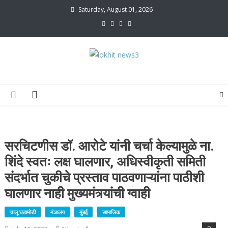
Skip
Saturday, August 01, 2026
to
content
lokhit news3
lokhit news 3
सरचिटणीस डॉ. आरोटे यांनी चर्चा केल्यामुळे ना.
शिंदे स्वतः लक्ष घालणार, अधिस्वीकृती समिती
संदर्भात चुकीचे प्रस्ताव पाठवणाऱ्यांना पाठीशी
घालणार नाही मुख्यमंत्र्यांची ग्वाही
चालू घडामोडी
मंञालय
मुंबई
सामाजिक