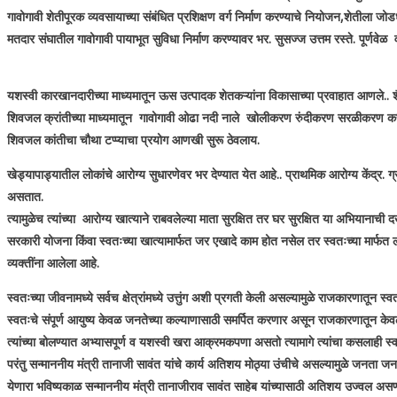
गावोगावी शेतीपूरक व्यवसायाच्या संबंधित प्रशिक्षण वर्ग निर्माण करण्याचे नियोजन,शेतीला जोडध
मतदार संघातील गावोगावी पायाभूत सुविधा निर्माण करण्यावर भर. सुसज्ज उत्तम रस्ते. पूर्णवेळ
यशस्वी कारखानदारीच्या माध्यमातून ऊस उत्पादक शेतकऱ्यांना विकासाच्या प्रवाहात आणले.. शैक्ष
शिवजल क्रांतीच्या माध्यमातून गावोगावी ओढा नदी नाले खोलीकरण रुंदीकरण सरळीकरण कर
शिवजल कांतीचा चौथा टप्प्याचा प्रयोग आणखी सुरू ठेवलाय.
खेड्यापाड्यातील लोकांचे आरोग्य सुधारणेवर भर देण्यात येत आहे.. प्राथमिक आरोग्य केंद्र. ग
असतात.
त्यामुळेच त्यांच्या आरोग्य खात्याने राबवलेल्या माता सुरक्षित तर घर सुरक्षित या अभियानाची 
सरकारी योजना किंवा स्वतःच्या खात्यामार्फत जर एखादे काम होत नसेल तर स्वतःच्या मार्फत ल
व्यक्तींना आलेला आहे.
स्वतःच्या जीवनामध्ये सर्वच क्षेत्रांमध्ये उत्तुंग अशी प्रगती केली असल्यामुळे राजकारणा
स्वतःचे संपूर्ण आयुष्य केवळ जनतेच्या कल्याणासाठी समर्पित करणार असून राजकारणातून क
त्यांच्या बोलण्यात अभ्यासपूर्ण व यशस्वी खरा आक्रमकपणा असतो त्यामागे त्यांचा कसलाही 
परंतु सन्माननीय मंत्री तानाजी सावंत यांचे कार्य अतिशय मोठ्या उंचीचे असल्यामुळे जनता जनार्
येणारा भविष्यकाळ सन्माननीय मंत्री तानाजीराव सावंत साहेब यांच्यासाठी अतिशय उज्वल असणा