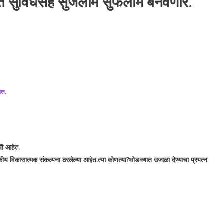
भूत सुविधेसह सुजलाम सुफ
लाम बनवणार.
ोत.
यी आहेत.
जकीय विकासात्मक संकल्पना ठरलेल्या आहेत.त्या कोणत्या?थोडक्यात उजाळा देण्याचा प्रयत्न