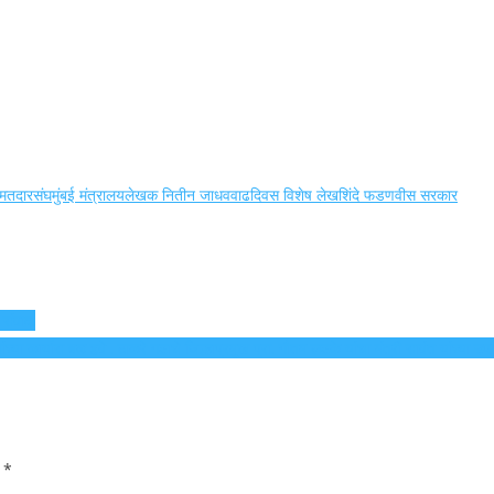
 मतदारसंघ
मुंबई मंत्रालय
लेखक नितीन जाधव
वाढदिवस विशेष लेख
शिंदे फडणवीस सरकार
 संवाद.
च्या कार्यास बळ हवे . ठाकरे गटाचे जिल्हाप्रमुख प्रा. गौतम लटके यांचा मंत्री सावंत यांच्या उ
d
*