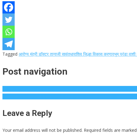
Tagged
आरोग्य मंत्री डॉक्टर तानाजी सावंत
धाराशिव जिल्हा विकास करणार
भूम परंडा वाशी
Post navigation
मुंबईत महायुती च्या आशीर्वाद यात्रेत मुख्यमंत्री एकनाथ शिंदे सहभागी नागरिकांशी साधला थेट
धाराशिव जिल्ह्याची प्रगती व दुष्काळमुक्ती पासून सुटका करायची असेल तर मंत्री डॉ. सावंत यां
Leave a Reply
Your email address will not be published.
Required fields are marke