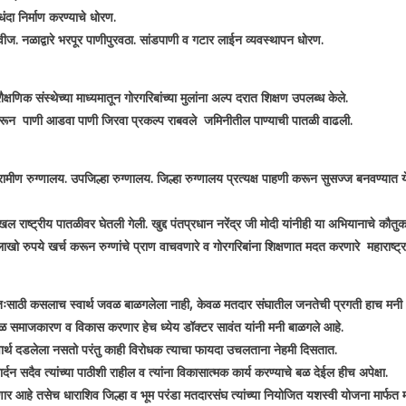
ंदा निर्माण करण्याचे धोरण.
 वीज. नळाद्वारे भरपूर पाणीपुरवठा. सांडपाणी व गटार लाईन व्यवस्थापन धोरण.
णिक संस्थेच्या माध्यमातून गोरगरिबांच्या मुलांना अल्प दरात शिक्षण उपलब्ध केले.
ून पाणी आडवा पाणी जिरवा प्रकल्प राबवले जमिनीतील पाण्याची पातळी वाढली.
्रामीण रुग्णालय. उपजिल्हा रुग्णालय. जिल्हा रुग्णालय प्रत्यक्ष पाहणी करून सुसज्ज बनवण्यात 
दखल राष्ट्रीय पातळीवर घेतली गेली. खुद्द पंतप्रधान नरेंद्र जी मोदी यांनीही या अभियानाचे कौतुक
ाखो रुपये खर्च करून रुग्णांचे प्राण वाचवणारे व गोरगरिबांना शिक्षणात मदत करणारे महाराष्ट्
तून स्वतःसाठी कसलाच स्वार्थ जवळ बाळगलेला नाही, केवळ मतदार संघातील जनतेची प्रगती हाच मनी 
ेवळ समाजकारण व विकास करणार हेच ध्येय डॉक्टर सावंत यांनी मनी बाळगले आहे.
स्वार्थ दडलेला नसतो परंतु काही विरोधक त्याचा फायदा उचलताना नेहमी दिसतात.
दन सदैव त्यांच्या पाठीशी राहील व त्यांना विकासात्मक कार्य करण्याचे बळ देईल हीच अपेक्षा.
र आहे तसेच धाराशिव जिल्हा व भूम परंडा मतदारसंघ त्यांच्या नियोजित यशस्वी योजना मार्फत मो