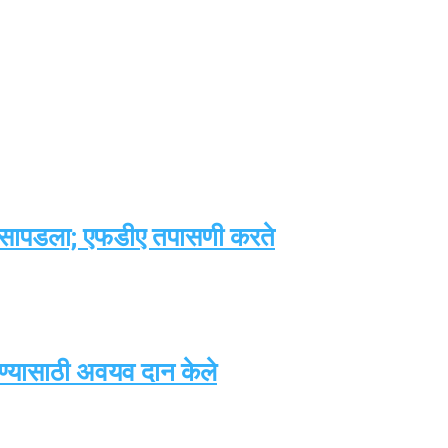
्ड सापडला; एफडीए तपासणी करते
वण्यासाठी अवयव दान केले