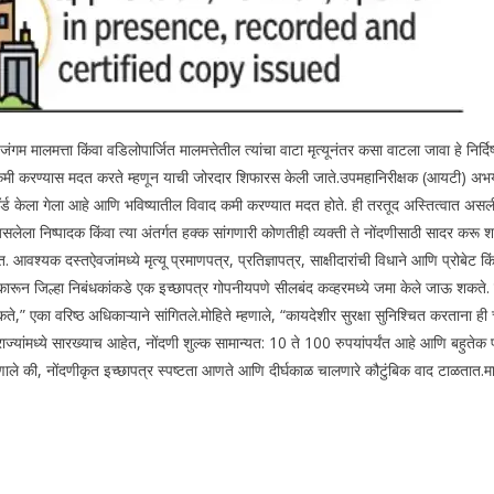
ंगम मालमत्ता किंवा वडिलोपार्जित मालमत्तेतील त्यांचा वाटा मृत्यूनंतर कसा वाटला जावा हे निर्दिष
कमी करण्यास मदत करते म्हणून याची जोरदार शिफारस केली जाते.
उपमहानिरीक्षक (आयटी) अभय मो
ॉर्ड केला गेला आहे आणि भविष्यातील विवाद कमी करण्यात मदत होते. ही तरतूद अस्तित्वात अस
ाव असलेला निष्पादक किंवा त्या अंतर्गत हक्क सांगणारी कोणतीही व्यक्ती ते नोंदणीसाठी सादर करू 
्यक दस्तऐवजांमध्ये मृत्यू प्रमाणपत्र, प्रतिज्ञापत्र, साक्षीदारांची विधाने आणि प्रोबेट क
 आकारून जिल्हा निबंधकांकडे एक इच्छापत्र गोपनीयपणे सीलबंद कव्हरमध्ये जमा केले जाऊ शकते. 
,” एका वरिष्ठ अधिकाऱ्याने सांगितले.
मोहिते म्हणाले, “कायदेशीर सुरक्षा सुनिश्चित करताना ह
राज्यांमध्ये सारख्याच आहेत, नोंदणी शुल्क सामान्यत: 10 ते 100 रुपयांपर्यंत आहे आणि बहुतेक प्
हणाले की, नोंदणीकृत इच्छापत्र स्पष्टता आणते आणि दीर्घकाळ चालणारे कौटुंबिक वाद टाळतात.
म