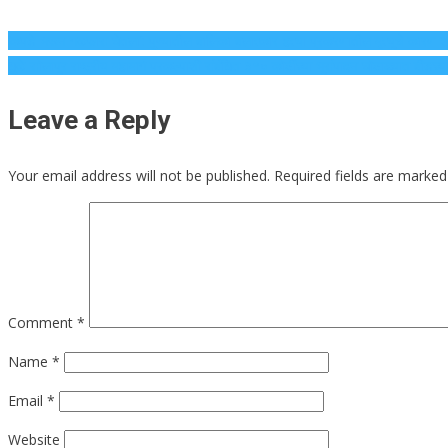
‘कपडे भरून गळफास घेतला’: पुण्यातील बालिका बलात्कार-हत्या प्रकरणातील मृत्यूचे कारण 
धुळे-सोलापूर राष्ट्रीय महामार्ग प्रकल्पाशी संबंधित ३१० कोटींच्या भूसंपादन घोटाळ्यात बीडच्
Leave a Reply
Your email address will not be published.
Required fields are marke
Comment
*
Name
*
Email
*
Website