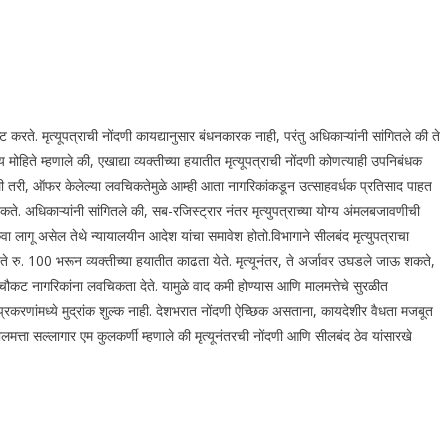
्ट करते. मृत्यूपत्राची नोंदणी कायद्यानुसार बंधनकारक नाही, परंतु अधिकाऱ्यांनी सांगितले की ते
हिते म्हणाले की, एखाद्या व्यक्तीच्या हयातीत मृत्यूपत्राची नोंदणी कोणत्याही उपनिबंधक
ली तरी, ऑफर केलेल्या लवचिकतेमुळे आम्ही आता नागरिकांकडून उत्साहवर्धक प्रतिसाद पाहत
शकते. अधिकाऱ्यांनी सांगितले की, सब-रजिस्ट्रार नंतर मृत्युपत्राच्या योग्य अंमलबजावणीची
िंवा लागू असेल तेथे न्यायालयीन आदेश यांचा समावेश होतो.
विभागाने सीलबंद मृत्युपत्राचा
ते रु. 100 भरून व्यक्तीच्या हयातीत काढता येते.
मृत्यूनंतर, ते अर्जावर उघडले जाऊ शकते,
ी चौकट नागरिकांना लवचिकता देते. यामुळे वाद कमी होण्यास आणि मालमत्तेचे सुरळीत
रकरणांमध्ये मुद्रांक शुल्क नाही.
देशभरात नोंदणी ऐच्छिक असताना, कायदेशीर वैधता मजबूत
ालमत्ता सल्लागार एम कुलकर्णी म्हणाले की मृत्यूनंतरची नोंदणी आणि सीलबंद ठेव यांसारखे