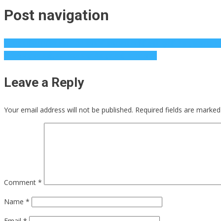
Post navigation
महाराष्ट्रातील नागरिक आता 100 रुपयांची इच्छापत्र कधीही आणि कुठेही मिळवू शकतात; आ
मी तिथे पोहोचत आहे, मला फक्त माझा वेळ हवा आहे: मानस धामणे
Leave a Reply
Your email address will not be published.
Required fields are marke
Comment
*
Name
*
Email
*