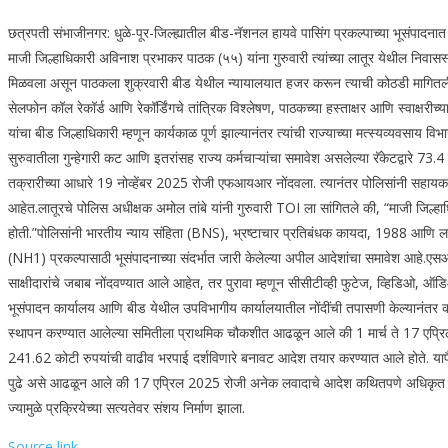
छत्रपती संभाजीनगर: धुळे-पूर-जिल्ह्यातील बीड-नॅशनल हायवे पासिंग प्रकल्पाच्या भूसंप
माजी जिल्हाधिकारी अविनाश प्रभाकर पाठक (५५) यांना गुरुवारी त्यांच्या लातूर येथील निव
मिळवला असून पाठकला शुक्रवारी बीड येथील न्यायालयात हजर करून त्याची कोठडी मागित
सेलफोन कॉल रेकॉर्ड आणि रेकॉर्डिंगचे तांत्रिक विश्लेषण, पाठकच्या हस्ताक्षर आणि स्वाक्षरीच
यांचा बीड जिल्हाधिकारी म्हणून कार्यकाळ पूर्ण झाल्यानंतर त्यांची राज्याच्या मत्स्यव्यवसाय व
सुरुवातीला गुन्हेगारी कट आणि इतरांसह राज्य कर्मचाऱ्यांचा समावेश असलेल्या रॅकेटद्वारे 73
तक्रारीच्या आधारे 19 नोव्हेंबर 2025 रोजी एफआयआर नोंदवला. त्यानंतर पोलिसांनी सहायक म
आहेत.
लातूरचे पोलिस अधीक्षक अमोल तांबे यांनी गुरुवारी TOI ला सांगितले की, “माजी जिल
होती.”
पोलिसांनी भारतीय न्याय संहिता (BNS), भ्रष्टाचार प्रतिबंधक कायदा, 1988 आणि लव
(NH1) प्रकल्पासाठी भूसंपादनाच्या संदर्भात जारी केलेल्या अपील आदेशांचा समावेश आहे.
एसआय
साक्षीदारांचे जबाब नोंदवण्यात आले आहेत, तर पुरावा म्हणून सीसीटीव्ही फुटेज, व्हिडिओ
भूसंपादन कार्यालय आणि बीड येथील उपविभागीय कार्यालयातील नोंदींची तपासणी केल्या
स्थापन करण्यात आलेल्या समितीला प्राथमिक चौकशीत आढळून आले की 1 मार्च ते 17 एप्रिल
241.62 कोटी रुपयांची वाढीव भरपाई दर्शविणारे बनावट आदेश तयार करण्यात आले होते. यापैक
पुढे असे आढळून आले की 17 एप्रिल 2025 रोजी अनेक लवादाचे आदेश कथितपणे अधिकृत नोंदवहीत
ज्यामुळे प्रक्रियेच्या सत्यतेवर संशय निर्माण झाला.
Source link