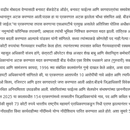
ादनात वाढीव मोबदला देण्यासाठी बनावट बॅकडेटेड ऑर्डर, बनावट फाईल्स आणि कागदपत्रांचा स
ासस्थानातून अटक करण्यात आली.
पाठक हा या प्रकरणात अटक झालेला चौथा संशयित आहे. बीडचे सह
ली जाईल.”
या प्रकरणाचा तपास करणाऱ्या एसआयटीचे प्रमुख असलेले अतिरिक्त पोलिस अधीक्षक 
्या नमुन्यांची फॉरेन्सिक तपासणी, आम्हाला त्यांची भूमिका निश्चित करण्यात मदत झाली.
तांत्रिक 
िभागात बदली करण्यात आल्याचे पांडकर यांनी सांगितले. सध्या त्यांच्याकडे कोणतेही पद नाही.
गेल्या
.4 कोटी रुपयांचा गैरव्यवहार स्थापित केला होता. त्यानंतरच्या तपासात कथित गैरव्यवहाराची रक्
हसूल अधिकारी संजय हांगे, कंत्राटी ऑपरेटर शेख अजहर शेख बाबू आणि सेवानिवृत्त कर्मचारी (क
्हाधिकाऱ्यांना अटक करण्यात मदत करण्यासाठी बीड येथील एका विशेष पथकाने आज (गुरुवारी) स
ाद आणि सामंजस्य कायदा, 1996 च्या संबंधित कलमांतर्गत गुन्हे दाखल केले आहेत, असा दाव
टी अधिकाऱ्यांनी सांगितले की, या प्रकरणात आतापर्यंत 10 आरोपींची नावे आहेत आणि त्याप
, ऑडिओ क्लिप, रजिस्टर आणि इतर कागदपत्रे जप्त करण्यात आली आहेत.
बीडचे जिल्हाधिकारी विवे
नंतर कथित अनियमितता उघडकीस आली.
संशयितांच्या फाईल्स आणि सेलफोन संभाषणांच्या छाननीदरम्
 2025 या कालावधीत 154 प्रकरणांमध्ये तत्कालीन जिल्हाधिकाऱ्यांचे नाव, पद आणि कथित स्
ी सुमारे 73 कोटी रुपये भारतीय राष्ट्रीय महामार्ग प्राधिकरणाकडून निधी प्राप्त झाल्यानं
 किंवा कार्यवाहीच्या नोंदींमध्ये योग्य नोंदीशिवाय पारित करण्यात आले होते.
अशा सुमारे 5