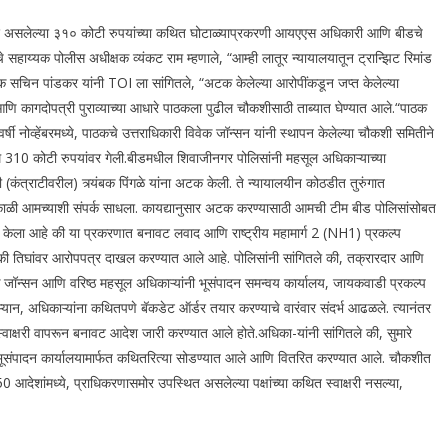
मावेश असलेल्या ३१० कोटी रुपयांच्या कथित घोटाळ्याप्रकरणी आयएएस अधिकारी आणि बीडचे
ाय्यक पोलीस अधीक्षक व्यंकट राम म्हणाले, “आम्ही लातूर न्यायालयातून ट्रान्झिट रिमांड
सचिन पांडकर यांनी TOI ला सांगितले, “अटक केलेल्या आरोपींकडून जप्त केलेल्या
आणि कागदोपत्री पुराव्याच्या आधारे पाठकला पुढील चौकशीसाठी ताब्यात घेण्यात आले.
“
पाठक
 वर्षी नोव्हेंबरमध्ये, पाठकचे उत्तराधिकारी विवेक जॉन्सन यांनी स्थापन केलेल्या चौकशी समितीने
कम 310 कोटी रुपयांवर गेली.
बीडमधील शिवाजीनगर पोलिसांनी महसूल अधिकाऱ्याच्या
ंत्राटीवरील) त्र्यंबक पिंगळे यांना अटक केली. ते न्यायालयीन कोठडीत तुरुंगात
काळी आमच्याशी संपर्क साधला.
कायद्यानुसार अटक करण्यासाठी आमची टीम बीड पोलिसांसोबत
ा केला आहे की या प्रकरणात बनावट लवाद आणि राष्ट्रीय महामार्ग 2 (NH1) प्रकल्प
ैकी तिघांवर आरोपपत्र दाखल करण्यात आले आहे. पोलिसांनी सांगितले की, तक्रारदार आणि
क जॉन्सन आणि वरिष्ठ महसूल अधिकाऱ्यांनी भूसंपादन समन्वय कार्यालय, जायकवाडी प्रकल्प
यान, अधिकाऱ्यांना कथितपणे बॅकडेट ऑर्डर तयार करण्याचे वारंवार संदर्भ आढळले. त्यानंतर
वाक्षरी वापरून बनावट आदेश जारी करण्यात आले होते.
अधिका-यांनी सांगितले की, सुमारे
तर भूसंपादन कार्यालयामार्फत कथितरित्या सोडण्यात आले आणि वितरित करण्यात आले. चौकशीत
0 आदेशांमध्ये, प्राधिकरणासमोर उपस्थित असलेल्या पक्षांच्या कथित स्वाक्षरी नसल्या,