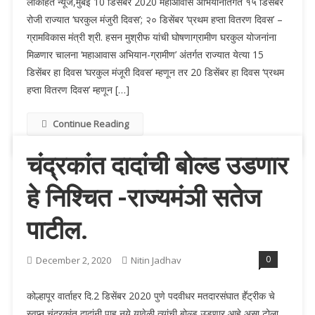
लोकहित न्यूज,मुंबई 10 डिसेंबर 2020 महाआवास अभियानांतर्गत १५ डिसेंबर
रोजी राज्यात ‘घरकुल मंजुरी दिवस’; २० डिसेंबर ‘प्रथम हप्ता वितरण दिवस’ –
ग्रामविकास मंत्री श्री. हसन मुश्रीफ यांची घोषणाग्रामीण घरकुल योजनांना
मिळणार चालना ‘महाआवास अभियान-ग्रामीण’ अंतर्गत राज्यात येत्या 15
डिसेंबर हा दिवस ‘घरकुल मंजूरी दिवस’ म्हणून तर 20 डिसेंबर हा दिवस ‘प्रथम
हप्ता वितरण दिवस’ म्हणून […]
Continue Reading
चंद्रकांत दादांची बोल्ड उडणार
हे निश्चित -राज्यमंञी सतेज
पाटील.
0
December 2, 2020
Nitin Jadhav
कोल्हापूर वार्ताहर दि.2 डिसेंबर 2020 पुणे पदवीधर मतदारसंघात हॕट्रीक चे
स्वप्न चंद्रकांत दादांनी पाहू नये यावेळी त्यांची बोल्ड उडणार आहे असा टोला