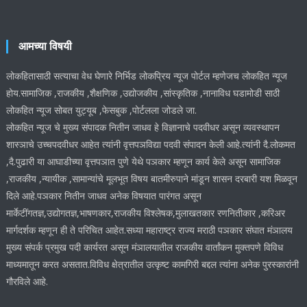
आमच्या विषयी
लोकहितासाठी सत्याचा वेध घेणारे निर्भिड लोकप्रिय न्यूज पोर्टल म्हणेजच लोकहित न्यूज
होय.सामाजिक ,राजकीय ,शैक्षणिक ,उद्योजकीय ,सांस्कृतिक ,नानाविध घडामोडी साठी
लोकहित न्यूज सोबत युट्यूब ,फेसबुक ,पोर्टलला जोडले जा.
लोकहित न्यूज चे मुख्य संपादक नितीन जाधव हे विज्ञानाचे पदवीधर असून व्यवस्थापन
शास्ञाचे उच्चपदवीधर आहेत त्यांनी वृत्तपञविद्या पदवी संपादन केली आहे.त्यांनी दै.लोकमत
,दै.पुढारी या आघाडीच्या वृत्तपञात पुणे येथे पञकार म्हणून कार्य केले असून सामाजिक
,राजकीय ,न्यायीक ,सामान्यांचे मूलभूत विषय बातमीरुपाने मांडून शासन दरबारी यश मिळवून
दिले आहे.पञकार नितीन जाधव अनेक विषयात पारंगत असून
मार्केटींगतज्ञ,उद्योगतज्ञ,भाषणकार,राजकीय विश्लेषक,मुलाखतकार रणनितीकार ,करिअर
मार्गदर्शक म्हणून ही ते परिचित आहेत.सध्या महाराष्ट्र राज्य मराठी पञकार संघात मंञालय
मुख्य संपर्क प्रमुख पदी कार्यरत असून मंञालयातील राजकीय वार्तांकन मुक्तपणे विविध
माध्यमातून करत असतात.विविध क्षेत्रातील उत्कृष्ट कामगिरी बद्दल त्यांना अनेक पुरस्कारांनी
गौरविले आहे.