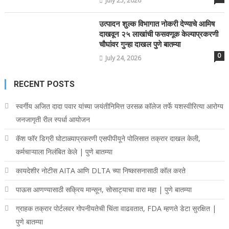
July 25, 2026
उत्पादन शुल्क विभागात नोकरी देण्याचे आमिष
दाखवून २५ लाखांची फसवणूक केल्याप्रकरणी
चौघांवर गुन्हा दाखल पुणे बातम्या
0
July 24, 2026
RECENT POSTS
स्वर्गीय अजित दादा पवार यांच्या जयंतीनिमित्त उरसळ कॉलेज तर्फे यशस्वीरित्या आरोग्य
जनजागृती रील स्पर्धा आयोजन
कॅश फॉर डिग्री घोटाळ्याप्रकरणी एसपीपीयूने पोलिसात तक्रार दाखल केली,
कर्मचाऱ्याला निलंबित केले | पुणे बातम्या
कायदेशीर नोटीस AITA आणि DLTA च्या निष्कासनासाठी कॉल करते
पाऊस आणण्यासाठी सक्रिय मान्सून, सोसाट्याचा वारा महा | पुणे बातम्या
ग्राहक तक्रार पोर्टलवर गोपनीयतेची चिंता वाढवतात, FDA म्हणते डेटा सुरक्षित |
पुणे बातम्या