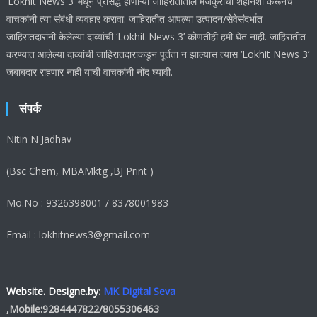
‘Lokhit News 3’ मधून प्रसिद्ध होणाऱ्या जाहिरातीतील मजकुराची शहनिशा करूनच
वाचकांनी त्या संबंधी व्यवहार करावा. जाहिरातीत आपल्या उत्पादन/सेवेसंदर्भात
जाहिरातदारांनी केलेल्या दाव्यांची ‘Lokhit News 3’ कोणतीही हमी घेत नाही. जाहिरातीत
करण्यात आलेल्या दाव्यांची जाहिरातदाराकडून पूर्तता न झाल्यास त्यास ‘Lokhit News 3’
जबाबदार राहणार नाही याची वाचकांनी नोंद घ्यावी.
संपर्क
Nitin N Jadhav
(Bsc Chem, MBAMktg ,BJ Print )
Mo.No : 9326398001 / 8378001983
Email : lokhitnews3@gmail.com
Website. Designe.by
:
MK Digital Seva
,Mobile:
9284447822
/
8055306463