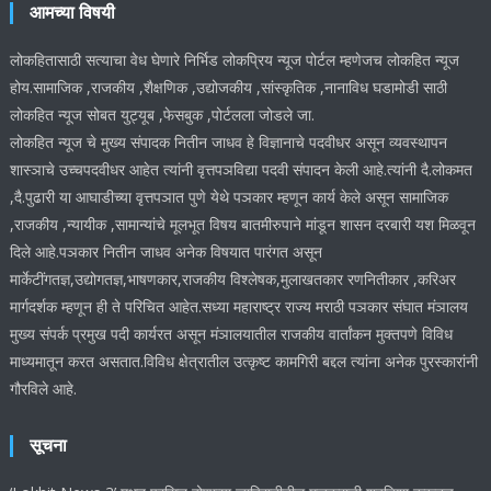
आमच्या विषयी
लोकहितासाठी सत्याचा वेध घेणारे निर्भिड लोकप्रिय न्यूज पोर्टल म्हणेजच लोकहित न्यूज
होय.सामाजिक ,राजकीय ,शैक्षणिक ,उद्योजकीय ,सांस्कृतिक ,नानाविध घडामोडी साठी
लोकहित न्यूज सोबत युट्यूब ,फेसबुक ,पोर्टलला जोडले जा.
लोकहित न्यूज चे मुख्य संपादक नितीन जाधव हे विज्ञानाचे पदवीधर असून व्यवस्थापन
शास्ञाचे उच्चपदवीधर आहेत त्यांनी वृत्तपञविद्या पदवी संपादन केली आहे.त्यांनी दै.लोकमत
,दै.पुढारी या आघाडीच्या वृत्तपञात पुणे येथे पञकार म्हणून कार्य केले असून सामाजिक
,राजकीय ,न्यायीक ,सामान्यांचे मूलभूत विषय बातमीरुपाने मांडून शासन दरबारी यश मिळवून
दिले आहे.पञकार नितीन जाधव अनेक विषयात पारंगत असून
मार्केटींगतज्ञ,उद्योगतज्ञ,भाषणकार,राजकीय विश्लेषक,मुलाखतकार रणनितीकार ,करिअर
मार्गदर्शक म्हणून ही ते परिचित आहेत.सध्या महाराष्ट्र राज्य मराठी पञकार संघात मंञालय
मुख्य संपर्क प्रमुख पदी कार्यरत असून मंञालयातील राजकीय वार्तांकन मुक्तपणे विविध
माध्यमातून करत असतात.विविध क्षेत्रातील उत्कृष्ट कामगिरी बद्दल त्यांना अनेक पुरस्कारांनी
गौरविले आहे.
सूचना