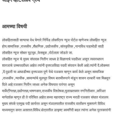
आमच्या विषयी
लोकहितासाठी सत्याचा वेध घेणारे निर्भिड लोकप्रिय न्यूज पोर्टल म्हणेजच लोकहित न्यूज
होय.सामाजिक ,राजकीय ,शैक्षणिक ,उद्योजकीय ,सांस्कृतिक ,नानाविध घडामोडी साठी
लोकहित न्यूज सोबत युट्यूब ,फेसबुक ,पोर्टलला जोडले जा.
लोकहित न्यूज चे मुख्य संपादक नितीन जाधव हे विज्ञानाचे पदवीधर असून व्यवस्थापन
शास्ञाचे उच्चपदवीधर आहेत त्यांनी वृत्तपञविद्या पदवी संपादन केली आहे.त्यांनी दै.लोकमत
,दै.पुढारी या आघाडीच्या वृत्तपञात पुणे येथे पञकार म्हणून कार्य केले असून सामाजिक
,राजकीय ,न्यायीक ,सामान्यांचे मूलभूत विषय बातमीरुपाने मांडून शासन दरबारी यश मिळवून
दिले आहे.पञकार नितीन जाधव अनेक विषयात पारंगत असून
मार्केटींगतज्ञ,उद्योगतज्ञ,भाषणकार,राजकीय विश्लेषक,मुलाखतकार रणनितीकार ,करिअर
मार्गदर्शक म्हणून ही ते परिचित आहेत.सध्या महाराष्ट्र राज्य मराठी पञकार संघात मंञालय
मुख्य संपर्क प्रमुख पदी कार्यरत असून मंञालयातील राजकीय वार्तांकन मुक्तपणे विविध
माध्यमातून करत असतात.विविध क्षेत्रातील उत्कृष्ट कामगिरी बद्दल त्यांना अनेक पुरस्कारांनी