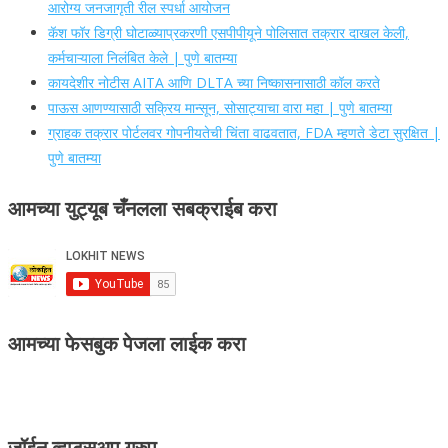
आरोग्य जनजागृती रील स्पर्धा आयोजन
कॅश फॉर डिग्री घोटाळ्याप्रकरणी एसपीपीयूने पोलिसात तक्रार दाखल केली,
कर्मचाऱ्याला निलंबित केले | पुणे बातम्या
कायदेशीर नोटीस AITA आणि DLTA च्या निष्कासनासाठी कॉल करते
पाऊस आणण्यासाठी सक्रिय मान्सून, सोसाट्याचा वारा महा | पुणे बातम्या
ग्राहक तक्रार पोर्टलवर गोपनीयतेची चिंता वाढवतात, FDA म्हणते डेटा सुरक्षित |
पुणे बातम्या
आमच्या युट्यूब चँनलला सबक्राईब करा
आमच्या फेसबुक पेजला लाईक करा
जॉईन व्हाटसअप ग्रुप