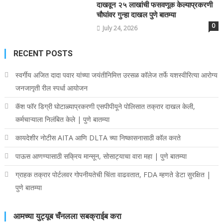
दाखवून २५ लाखांची फसवणूक केल्याप्रकरणी
चौघांवर गुन्हा दाखल पुणे बातम्या
0
July 24, 2026
RECENT POSTS
स्वर्गीय अजित दादा पवार यांच्या जयंतीनिमित्त उरसळ कॉलेज तर्फे यशस्वीरित्या आरोग्य
जनजागृती रील स्पर्धा आयोजन
कॅश फॉर डिग्री घोटाळ्याप्रकरणी एसपीपीयूने पोलिसात तक्रार दाखल केली,
कर्मचाऱ्याला निलंबित केले | पुणे बातम्या
कायदेशीर नोटीस AITA आणि DLTA च्या निष्कासनासाठी कॉल करते
पाऊस आणण्यासाठी सक्रिय मान्सून, सोसाट्याचा वारा महा | पुणे बातम्या
ग्राहक तक्रार पोर्टलवर गोपनीयतेची चिंता वाढवतात, FDA म्हणते डेटा सुरक्षित |
पुणे बातम्या
आमच्या युट्यूब चँनलला सबक्राईब करा