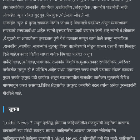
होय.सामाजिक ,राजकीय ,शैक्षणिक ,उद्योजकीय ,सांस्कृतिक ,नानाविध घडामोडी साठी
लोकहित न्यूज सोबत युट्यूब ,फेसबुक ,पोर्टलला जोडले जा.
लोकहित न्यूज चे मुख्य संपादक नितीन जाधव हे विज्ञानाचे पदवीधर असून व्यवस्थापन
शास्ञाचे उच्चपदवीधर आहेत त्यांनी वृत्तपञविद्या पदवी संपादन केली आहे.त्यांनी दै.लोकमत
,दै.पुढारी या आघाडीच्या वृत्तपञात पुणे येथे पञकार म्हणून कार्य केले असून सामाजिक
,राजकीय ,न्यायीक ,सामान्यांचे मूलभूत विषय बातमीरुपाने मांडून शासन दरबारी यश मिळवून
दिले आहे.पञकार नितीन जाधव अनेक विषयात पारंगत असून
मार्केटींगतज्ञ,उद्योगतज्ञ,भाषणकार,राजकीय विश्लेषक,मुलाखतकार रणनितीकार ,करिअर
मार्गदर्शक म्हणून ही ते परिचित आहेत.सध्या महाराष्ट्र राज्य मराठी पञकार संघात मंञालय
मुख्य संपर्क प्रमुख पदी कार्यरत असून मंञालयातील राजकीय वार्तांकन मुक्तपणे विविध
माध्यमातून करत असतात.विविध क्षेत्रातील उत्कृष्ट कामगिरी बद्दल त्यांना अनेक पुरस्कारांनी
गौरविले आहे.
सूचना
‘Lokhit News 3’ मधून प्रसिद्ध होणाऱ्या जाहिरातीतील मजकुराची शहनिशा करूनच
वाचकांनी त्या संबंधी व्यवहार करावा. जाहिरातीत आपल्या उत्पादन/सेवेसंदर्भात
जाहिरातदारांनी केलेल्या दाव्यांची ‘Lokhit News 3’ कोणतीही हमी घेत नाही. जाहिरातीत