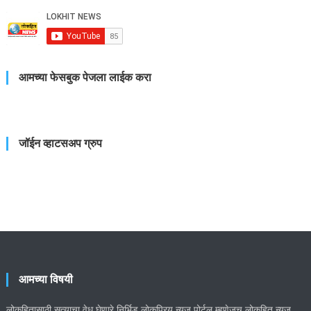
आमच्या फेसबुक पेजला लाईक करा
जॉईन व्हाटसअप ग्रुप
आमच्या विषयी
लोकहितासाठी सत्याचा वेध घेणारे निर्भिड लोकप्रिय न्यूज पोर्टल म्हणेजच लोकहित न्यूज