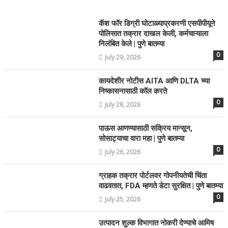
कॅश फॉर डिग्री घोटाळ्याप्रकरणी एसपीपीयूने
पोलिसात तक्रार दाखल केली, कर्मचाऱ्याला
निलंबित केले | पुणे बातम्या
0
July 29, 2026
कायदेशीर नोटीस AITA आणि DLTA च्या
निष्कासनासाठी कॉल करते
0
July 28, 2026
पाऊस आणण्यासाठी सक्रिय मान्सून,
सोसाट्याचा वारा महा | पुणे बातम्या
0
July 26, 2026
ग्राहक तक्रार पोर्टलवर गोपनीयतेची चिंता
वाढवतात, FDA म्हणते डेटा सुरक्षित | पुणे बातम्या
0
July 25, 2026
उत्पादन शुल्क विभागात नोकरी देण्याचे आमिष