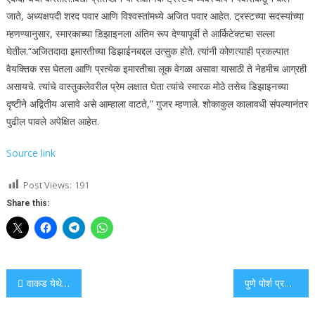
जाते, अध्यक्षपदी शरद पवार आणि विश्वस्तांमध्ये अजित पवार आहेत. ट्रस्टच्या सदस्यांच्या
म्हणण्यानुसार, स्मारकाच्या डिझाइनला अंतिम रूप देण्यापूर्वी ते आर्किटेक्टचा सल्ला
घेतील.
“अजितदादा इमारतीच्या डिझाईनबद्दल उत्सुक होते. त्यांनी कोणत्याही प्रकल्पात
वैयक्तिक रस घेतला आणि प्रत्येक इमारतीचा लूक वेगळा असावा यासाठी ते नेहमीच आग्रही
असायचे. त्यांचे वास्तुकलेवरील प्रेम लक्षात घेता त्यांचे स्मारक मोठे तसेच डिझाइनच्या
दृष्टीने अद्वितीय असावे असे आम्हाला वाटते,” गुजर म्हणाले. शोकाकुल कालावधी संपल्यानंतर
पुढील पावले अपेक्षित आहेत.
Source link
Post Views:
191
Share this:
Post
वाकड येथे ट्रकने दुचाकीला धडक दिल्याने १९ वर्षीय तरुणाचा मृत्यू झाला
पुणे पोर्श प्रकरणः रक्ताच्या नमुन्यांमध्ये छेडछाड केल्याप्रकरणी तीन आरोपींना सर्वोच्च न्यायालयाने जामीन मंजूर केला
navigation