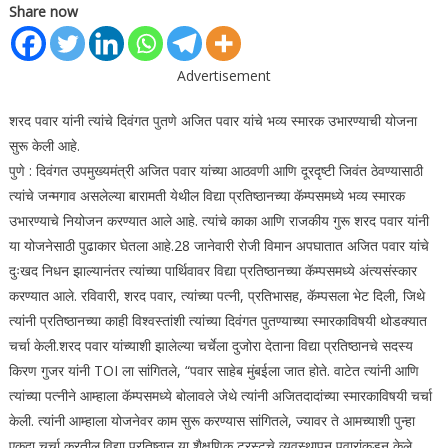
Share now
Advertisement
शरद पवार यांनी त्यांचे दिवंगत पुतणे अजित पवार यांचे भव्य स्मारक उभारण्याची योजना
सुरू केली आहे.
पुणे : दिवंगत उपमुख्यमंत्री अजित पवार यांच्या आठवणी आणि दूरदृष्टी जिवंत ठेवण्यासाठी
त्यांचे जन्मगाव असलेल्या बारामती येथील विद्या प्रतिष्ठानच्या कॅम्पसमध्ये भव्य स्मारक
उभारण्याचे नियोजन करण्यात आले आहे. त्यांचे काका आणि राजकीय गुरू शरद पवार यांनी
या योजनेसाठी पुढाकार घेतला आहे.
28 जानेवारी रोजी विमान अपघातात अजित पवार यांचे
दुःखद निधन झाल्यानंतर त्यांच्या पार्थिवावर विद्या प्रतिष्ठानच्या कॅम्पसमध्ये अंत्यसंस्कार
करण्यात आले. रविवारी, शरद पवार, त्यांच्या पत्नी, प्रतिभासह, कॅम्पसला भेट दिली, जिथे
त्यांनी प्रतिष्ठानच्या काही विश्वस्तांशी त्यांच्या दिवंगत पुतण्याच्या स्मारकाविषयी थोडक्यात
चर्चा केली.
शरद पवार यांच्याशी झालेल्या चर्चेला दुजोरा देताना विद्या प्रतिष्ठानचे सदस्य
किरण गुजर यांनी TOI ला सांगितले, “पवार साहेब मुंबईला जात होते. वाटेत त्यांनी आणि
त्यांच्या पत्नीने आम्हाला कॅम्पसमध्ये बोलावले जेथे त्यांनी अजितदादांच्या स्मारकाविषयी चर्चा
केली. त्यांनी आम्हाला योजनेवर काम सुरू करण्यास सांगितले, ज्यावर ते आमच्याशी पुन्हा
एकदा चर्चा करतील.
विद्या प्रतिष्ठान या शैक्षणिक ट्रस्टचे व्यवस्थापन पवारांकडून केले