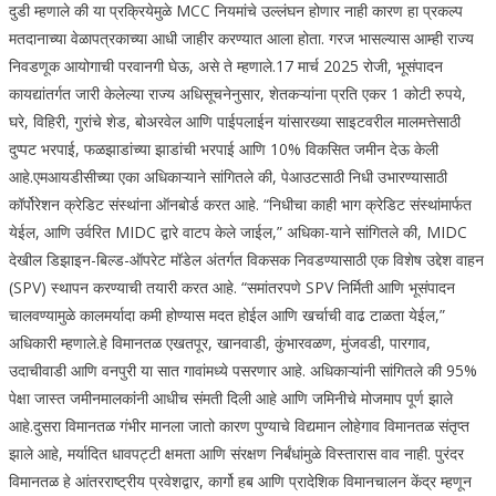
दुडी म्हणाले की या प्रक्रियेमुळे MCC नियमांचे उल्लंघन होणार नाही कारण हा प्रकल्प
मतदानाच्या वेळापत्रकाच्या आधी जाहीर करण्यात आला होता. गरज भासल्यास आम्ही राज्य
निवडणूक आयोगाची परवानगी घेऊ, असे ते म्हणाले.
17 मार्च 2025 रोजी, भूसंपादन
कायद्यांतर्गत जारी केलेल्या राज्य अधिसूचनेनुसार, शेतकऱ्यांना प्रति एकर 1 कोटी रुपये,
घरे, विहिरी, गुरांचे शेड, बोअरवेल आणि पाईपलाईन यांसारख्या साइटवरील मालमत्तेसाठी
दुप्पट भरपाई, फळझाडांच्या झाडांची भरपाई आणि 10% विकसित जमीन देऊ केली
आहे.
एमआयडीसीच्या एका अधिकाऱ्याने सांगितले की, पेआउटसाठी निधी उभारण्यासाठी
कॉर्पोरेशन क्रेडिट संस्थांना ऑनबोर्ड करत आहे. “निधीचा काही भाग क्रेडिट संस्थांमार्फत
येईल, आणि उर्वरित MIDC द्वारे वाटप केले जाईल,” अधिका-याने सांगितले की, MIDC
देखील डिझाइन-बिल्ड-ऑपरेट मॉडेल अंतर्गत विकसक निवडण्यासाठी एक विशेष उद्देश वाहन
(SPV) स्थापन करण्याची तयारी करत आहे.
“समांतरपणे SPV निर्मिती आणि भूसंपादन
चालवण्यामुळे कालमर्यादा कमी होण्यास मदत होईल आणि खर्चाची वाढ टाळता येईल,”
अधिकारी म्हणाले.
हे विमानतळ एखतपूर, खानवाडी, कुंभारवळण, मुंजवडी, पारगाव,
उदाचीवाडी आणि वनपुरी या सात गावांमध्ये पसरणार आहे. अधिकाऱ्यांनी सांगितले की 95%
पेक्षा जास्त जमीनमालकांनी आधीच संमती दिली आहे आणि जमिनीचे मोजमाप पूर्ण झाले
आहे.
दुसरा विमानतळ गंभीर मानला जातो कारण पुण्याचे विद्यमान लोहेगाव विमानतळ संतृप्त
झाले आहे, मर्यादित धावपट्टी क्षमता आणि संरक्षण निर्बंधांमुळे विस्तारास वाव नाही. पुरंदर
विमानतळ हे आंतरराष्ट्रीय प्रवेशद्वार, कार्गो हब आणि प्रादेशिक विमानचालन केंद्र म्हणून