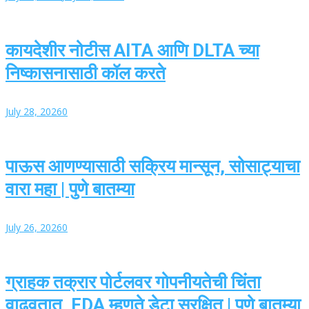
कायदेशीर नोटीस AITA आणि DLTA च्या
निष्कासनासाठी कॉल करते
July 28, 2026
0
पाऊस आणण्यासाठी सक्रिय मान्सून, सोसाट्याचा
वारा महा | पुणे बातम्या
July 26, 2026
0
ग्राहक तक्रार पोर्टलवर गोपनीयतेची चिंता
वाढवतात, FDA म्हणते डेटा सुरक्षित | पुणे बातम्या