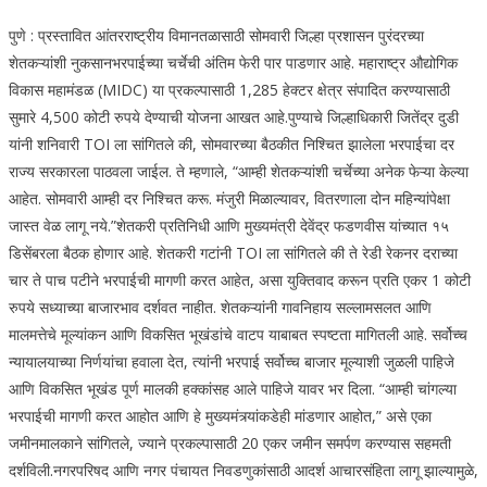
पुणे : प्रस्तावित आंतरराष्ट्रीय विमानतळासाठी सोमवारी जिल्हा प्रशासन पुरंदरच्या
शेतकऱ्यांशी नुकसानभरपाईच्या चर्चेची अंतिम फेरी पार पाडणार आहे. महाराष्ट्र औद्योगिक
विकास महामंडळ (MIDC) या प्रकल्पासाठी 1,285 हेक्टर क्षेत्र संपादित करण्यासाठी
सुमारे 4,500 कोटी रुपये देण्याची योजना आखत आहे.
पुण्याचे जिल्हाधिकारी जितेंद्र दुडी
यांनी शनिवारी TOI ला सांगितले की, सोमवारच्या बैठकीत निश्चित झालेला भरपाईचा दर
राज्य सरकारला पाठवला जाईल. ते म्हणाले, “आम्ही शेतकऱ्यांशी चर्चेच्या अनेक फेऱ्या केल्या
आहेत. सोमवारी आम्ही दर निश्चित करू. मंजुरी मिळाल्यावर, वितरणाला दोन महिन्यांपेक्षा
जास्त वेळ लागू नये.”
शेतकरी प्रतिनिधी आणि मुख्यमंत्री देवेंद्र फडणवीस यांच्यात १५
डिसेंबरला बैठक होणार आहे.
शेतकरी गटांनी TOI ला सांगितले की ते रेडी रेकनर दराच्या
चार ते पाच पटीने भरपाईची मागणी करत आहेत, असा युक्तिवाद करून प्रति एकर 1 कोटी
रुपये सध्याच्या बाजारभाव दर्शवत नाहीत. शेतकऱ्यांनी गावनिहाय सल्लामसलत आणि
मालमत्तेचे मूल्यांकन आणि विकसित भूखंडांचे वाटप याबाबत स्पष्टता मागितली आहे. सर्वोच्च
न्यायालयाच्या निर्णयांचा हवाला देत, त्यांनी भरपाई सर्वोच्च बाजार मूल्याशी जुळली पाहिजे
आणि विकसित भूखंड पूर्ण मालकी हक्कांसह आले पाहिजे यावर भर दिला. “आम्ही चांगल्या
भरपाईची मागणी करत आहोत आणि हे मुख्यमंत्र्यांकडेही मांडणार आहोत,” असे एका
जमीनमालकाने सांगितले, ज्याने प्रकल्पासाठी 20 एकर जमीन समर्पण करण्यास सहमती
दर्शविली.
नगरपरिषद आणि नगर पंचायत निवडणुकांसाठी आदर्श आचारसंहिता लागू झाल्यामुळे,