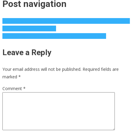
Post navigation
महाराष्ट्रात पुढील आठवड्याच्या सुरुवातीला थंडीची दुसरी थंडी पडण्याची शक्यता, किमान
तापमान २-३ अंश सेल्सिअसने घसरेल
इंडिगोने 42 उड्डाणे रद्द केली, चेक-इन बॅग शोधून प्रवास करणारे थकले
Leave a Reply
Your email address will not be published.
Required fields are
marked
*
Comment
*