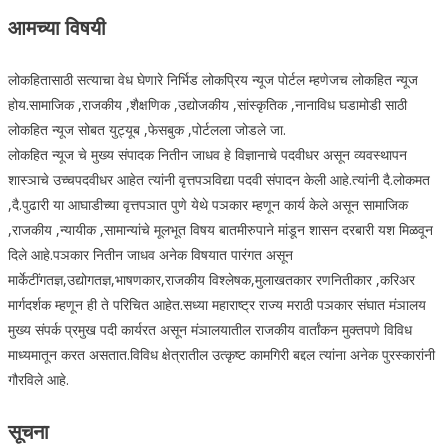
आमच्या विषयी
लोकहितासाठी सत्याचा वेध घेणारे निर्भिड लोकप्रिय न्यूज पोर्टल म्हणेजच लोकहित न्यूज
होय.सामाजिक ,राजकीय ,शैक्षणिक ,उद्योजकीय ,सांस्कृतिक ,नानाविध घडामोडी साठी
लोकहित न्यूज सोबत युट्यूब ,फेसबुक ,पोर्टलला जोडले जा.
लोकहित न्यूज चे मुख्य संपादक नितीन जाधव हे विज्ञानाचे पदवीधर असून व्यवस्थापन
शास्ञाचे उच्चपदवीधर आहेत त्यांनी वृत्तपञविद्या पदवी संपादन केली आहे.त्यांनी दै.लोकमत
,दै.पुढारी या आघाडीच्या वृत्तपञात पुणे येथे पञकार म्हणून कार्य केले असून सामाजिक
,राजकीय ,न्यायीक ,सामान्यांचे मूलभूत विषय बातमीरुपाने मांडून शासन दरबारी यश मिळवून
दिले आहे.पञकार नितीन जाधव अनेक विषयात पारंगत असून
मार्केटींगतज्ञ,उद्योगतज्ञ,भाषणकार,राजकीय विश्लेषक,मुलाखतकार रणनितीकार ,करिअर
मार्गदर्शक म्हणून ही ते परिचित आहेत.सध्या महाराष्ट्र राज्य मराठी पञकार संघात मंञालय
मुख्य संपर्क प्रमुख पदी कार्यरत असून मंञालयातील राजकीय वार्तांकन मुक्तपणे विविध
माध्यमातून करत असतात.विविध क्षेत्रातील उत्कृष्ट कामगिरी बद्दल त्यांना अनेक पुरस्कारांनी
गौरविले आहे.
सूचना