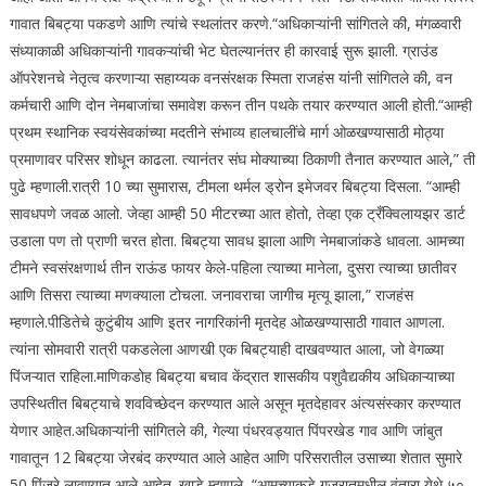
गावात बिबट्या पकडणे आणि त्यांचे स्थलांतर करणे.
“
अधिकाऱ्यांनी सांगितले की, मंगळवारी
संध्याकाळी अधिकाऱ्यांनी गावकऱ्यांची भेट घेतल्यानंतर ही कारवाई सुरू झाली. ग्राउंड
ऑपरेशनचे नेतृत्व करणाऱ्या सहाय्यक वनसंरक्षक स्मिता राजहंस यांनी सांगितले की, वन
कर्मचारी आणि दोन नेमबाजांचा समावेश करून तीन पथके तयार करण्यात आली होती.
“आम्ही
प्रथम स्थानिक स्वयंसेवकांच्या मदतीने संभाव्य हालचालींचे मार्ग ओळखण्यासाठी मोठ्या
प्रमाणावर परिसर शोधून काढला. त्यानंतर संघ मोक्याच्या ठिकाणी तैनात करण्यात आले,” ती
पुढे म्हणाली.
रात्री 10 च्या सुमारास, टीमला थर्मल ड्रोन इमेजवर बिबट्या दिसला. “आम्ही
सावधपणे जवळ आलो. जेव्हा आम्ही 50 मीटरच्या आत होतो, तेव्हा एक ट्रँक्विलायझर डार्ट
उडाला पण तो प्राणी चरत होता. बिबट्या सावध झाला आणि नेमबाजांकडे धावला. आमच्या
टीमने स्वसंरक्षणार्थ तीन राऊंड फायर केले-पहिला त्याच्या मानेला, दुसरा त्याच्या छातीवर
आणि तिसरा त्याच्या मणक्याला टोचला.
जनावराचा जागीच मृत्यू झाला,” राजहंस
म्हणाले.
पीडितेचे कुटुंबीय आणि इतर नागरिकांनी मृतदेह ओळखण्यासाठी गावात आणला.
त्यांना सोमवारी रात्री पकडलेला आणखी एक बिबट्याही दाखवण्यात आला, जो वेगळ्या
पिंजऱ्यात राहिला.
माणिकडोह बिबट्या बचाव केंद्रात शासकीय पशुवैद्यकीय अधिकाऱ्याच्या
उपस्थितीत बिबट्याचे शवविच्छेदन करण्यात आले असून मृतदेहावर अंत्यसंस्कार करण्यात
येणार आहेत.
अधिकाऱ्यांनी सांगितले की, गेल्या पंधरवड्यात पिंपरखेड गाव आणि जांबुत
गावातून 12 बिबट्या जेरबंद करण्यात आले आहेत आणि परिसरातील उसाच्या शेतात सुमारे
50 पिंजरे लावण्यात आले आहेत.
खाडे म्हणाले, “आमच्याकडे गुजरातमधील वंतारा येथे ५०