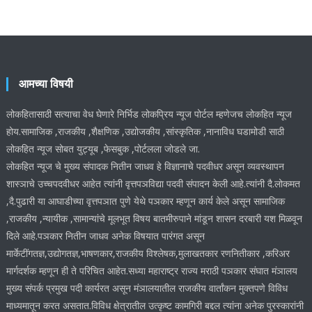
आमच्या विषयी
लोकहितासाठी सत्याचा वेध घेणारे निर्भिड लोकप्रिय न्यूज पोर्टल म्हणेजच लोकहित न्यूज
होय.सामाजिक ,राजकीय ,शैक्षणिक ,उद्योजकीय ,सांस्कृतिक ,नानाविध घडामोडी साठी
लोकहित न्यूज सोबत युट्यूब ,फेसबुक ,पोर्टलला जोडले जा.
लोकहित न्यूज चे मुख्य संपादक नितीन जाधव हे विज्ञानाचे पदवीधर असून व्यवस्थापन
शास्ञाचे उच्चपदवीधर आहेत त्यांनी वृत्तपञविद्या पदवी संपादन केली आहे.त्यांनी दै.लोकमत
,दै.पुढारी या आघाडीच्या वृत्तपञात पुणे येथे पञकार म्हणून कार्य केले असून सामाजिक
,राजकीय ,न्यायीक ,सामान्यांचे मूलभूत विषय बातमीरुपाने मांडून शासन दरबारी यश मिळवून
दिले आहे.पञकार नितीन जाधव अनेक विषयात पारंगत असून
मार्केटींगतज्ञ,उद्योगतज्ञ,भाषणकार,राजकीय विश्लेषक,मुलाखतकार रणनितीकार ,करिअर
मार्गदर्शक म्हणून ही ते परिचित आहेत.सध्या महाराष्ट्र राज्य मराठी पञकार संघात मंञालय
मुख्य संपर्क प्रमुख पदी कार्यरत असून मंञालयातील राजकीय वार्तांकन मुक्तपणे विविध
माध्यमातून करत असतात.विविध क्षेत्रातील उत्कृष्ट कामगिरी बद्दल त्यांना अनेक पुरस्कारांनी