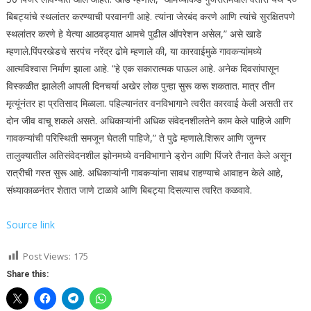
बिबट्यांचे स्थलांतर करण्याची परवानगी आहे. त्यांना जेरबंद करणे आणि त्यांचे सुरक्षितपणे
स्थलांतर करणे हे येत्या आठवड्यात आमचे पुढील ऑपरेशन असेल,” असे खाडे
म्हणाले.
पिंपरखेडचे सरपंच नरेंद्र ढोमे म्हणाले की, या कारवाईमुळे गावकऱ्यांमध्ये
आत्मविश्वास निर्माण झाला आहे. “हे एक सकारात्मक पाऊल आहे. अनेक दिवसांपासून
विस्कळीत झालेली आपली दिनचर्या अखेर लोक पुन्हा सुरू करू शकतात. मात्र तीन
मृत्यूंनंतर हा प्रतिसाद मिळाला. पहिल्यानंतर वनविभागाने त्वरीत कारवाई केली असती तर
दोन जीव वाचू शकले असते.
अधिकाऱ्यांनी अधिक संवेदनशीलतेने काम केले पाहिजे आणि
गावकऱ्यांची परिस्थिती समजून घेतली पाहिजे,” ते पुढे म्हणाले.
शिरूर आणि जुन्नर
तालुक्यातील अतिसंवेदनशील झोनमध्ये वनविभागाने ड्रोन आणि पिंजरे तैनात केले असून
रात्रीची गस्त सुरू आहे.
अधिकाऱ्यांनी गावकऱ्यांना सावध राहण्याचे आवाहन केले आहे,
संध्याकाळनंतर शेतात जाणे टाळावे आणि बिबट्या दिसल्यास त्वरित कळवावे.
Source link
Post Views:
175
Share this: