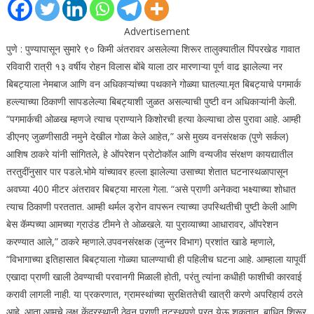
Advertisement
पुणे : पुण्यापासून सुमारे ९० किमी अंतरावर असलेल्या शिरूर तालुक्यातील पिंपरखेड गावात
रविवारी रात्री १३ वर्षीय रोहन विलास बोंबे याला ठार मारणाऱ्या पूर्ण वाढ झालेल्या नर
बिबट्याला नेमबाज आणि वन अधिकाऱ्यांच्या पथकाने गोळ्या घातल्या.
मृत बिबट्याचे पगमार्क
हल्ल्याच्या ठिकाणी सापडलेल्या बिबट्याशी जुळत असल्याची पुष्टी वन अधिकाऱ्यांनी केली.
“पगमार्कची ओळख म्हणजे त्याच प्राण्याने किशोरची हत्या केल्याचा ठोस पुरावा आहे. आम्ही
डीएनए जुळणीसाठी नमुने देखील गोळा केले आहेत,” असे मुख्य वनसंरक्षक (पुणे सर्कल)
आशिष ठाकरे यांनी सांगितले, हे ऑपरेशन प्रोटोकॉल आणि वन्यजीव संरक्षण कायद्यातील
तरतुदींनुसार पार पडले.
भोमे यांच्यावर हल्ला झालेल्या उसाच्या शेतात घटनास्थळापासून
अवघ्या 400 मीटर अंतरावर बिबट्या मारला गेला.
“असे प्राणी अनेकदा भक्ष्याच्या शोधात
त्याच ठिकाणी परततात. आम्ही थर्मल ड्रोन वापरून त्याच्या उपस्थितीची पुष्टी केली आणि
बेस कॅम्पच्या आमच्या ग्राउंड टीमने ते ओळखले. या पुराव्याच्या आधारावर, ऑपरेशन
करण्यात आले,” ठाकरे म्हणाले.
उपवनसंरक्षक (जुन्नर विभाग) प्रशांत खाडे म्हणाले,
“विभागाच्या इतिहासात बिबट्याला गोळ्या घालण्याची ही पहिलीच घटना आहे. आम्हाला यापूर्वी
एखादा प्राणी खाली ठेवण्याची परवानगी मिळाली होती, परंतु त्यांना कधीही फाशीची कारवाई
करावी लागली नाही. या प्रकरणात, ग्रामस्थांच्या सुरक्षिततेची खात्री करणे अपरिहार्य ठरले
आहे. आता आमचे लक्ष केंद्रस्थानी ठेवून प्राणी तटस्थपणे परत येऊ शकतात. बाधित शिरूर