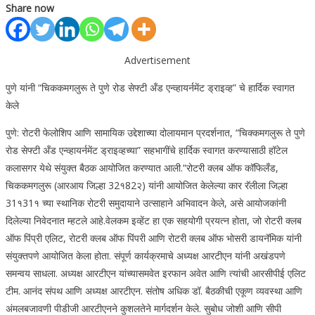
Share now
Advertisement
पुणे यांनी “चिककमगलुरू ते पुणे रोड सेफ्टी अँड एन्व्हायर्नमेंट ड्राइव्ह” चे हार्दिक स्वागत
केले
पुणे: रोटरी फेलोशिप आणि सामायिक उद्देशाच्या दोलायमान प्रदर्शनात, “चिक्कमगलुरू ते पुणे
रोड सेफ्टी अँड एन्व्हायर्नमेंट ड्राइव्हच्या” सहभागींचे हार्दिक स्वागत करण्यासाठी हॉटेल
कलासगर येथे संयुक्त बैठक आयोजित करण्यात आली.
“रोटरी क्लब ऑफ कॉफिलँड,
चिककमगलुरू (आरआय जिल्हा 32१82२) यांनी आयोजित केलेल्या कार रॅलीला जिल्हा
31१31१ च्या स्थानिक रोटरी समुदायाने उत्साहाने अभिवादन केले, असे आयोजकांनी
दिलेल्या निवेदनात म्हटले आहे.
वेलकम इव्हेंट हा एक सहयोगी प्रयत्न होता, जो रोटरी क्लब
ऑफ पिंप्री एलिट, रोटरी क्लब ऑफ पिंपरी आणि रोटरी क्लब ऑफ भोसरी डायनॅमिक यांनी
संयुक्तपणे आयोजित केला होता. संपूर्ण कार्यक्रमाचे अध्यक्ष आरटीएन यांनी अखंडपणे
समन्वय साधला.
अध्यक्ष आरटीएन यांच्यासमवेत इरफान अवेत आणि त्यांची आरसीपीई एलिट
टीम. आनंद संपथ आणि अध्यक्ष आरटीएन. संतोष अधिक डॉ. बैठकीची एकूण व्यवस्था आणि
अंमलबजावणी पीडीजी आरटीएनने कुशलतेने मार्गदर्शन केले.
सुबोध जोशी आणि सीपी