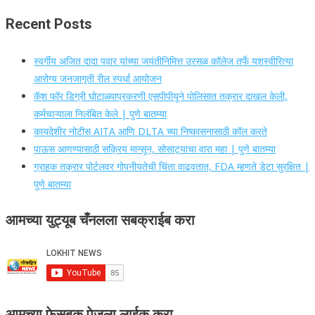
Recent Posts
स्वर्गीय अजित दादा पवार यांच्या जयंतीनिमित्त उरसळ कॉलेज तर्फे यशस्वीरित्या
आरोग्य जनजागृती रील स्पर्धा आयोजन
कॅश फॉर डिग्री घोटाळ्याप्रकरणी एसपीपीयूने पोलिसात तक्रार दाखल केली,
कर्मचाऱ्याला निलंबित केले | पुणे बातम्या
कायदेशीर नोटीस AITA आणि DLTA च्या निष्कासनासाठी कॉल करते
पाऊस आणण्यासाठी सक्रिय मान्सून, सोसाट्याचा वारा महा | पुणे बातम्या
ग्राहक तक्रार पोर्टलवर गोपनीयतेची चिंता वाढवतात, FDA म्हणते डेटा सुरक्षित |
पुणे बातम्या
आमच्या युट्यूब चँनलला सबक्राईब करा
आमच्या फेसबुक पेजला लाईक करा