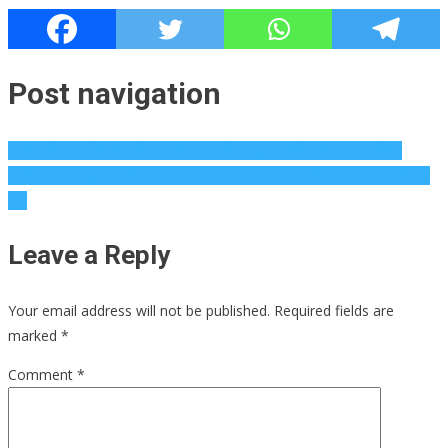
Post navigation
सहकार विभागाने किरकोळ चिमटा नंतर मसुदा नियम पुन्हा सबमिट करण्यास सांगितले
यावर्षी साइटवर फुलांचा परिणाम झाल्यामुळे कास पठाराच्या सुरुवातीच्या अभ्यागतांनी निराश
केले
Leave a Reply
Your email address will not be published.
Required fields are
marked
*
Comment
*