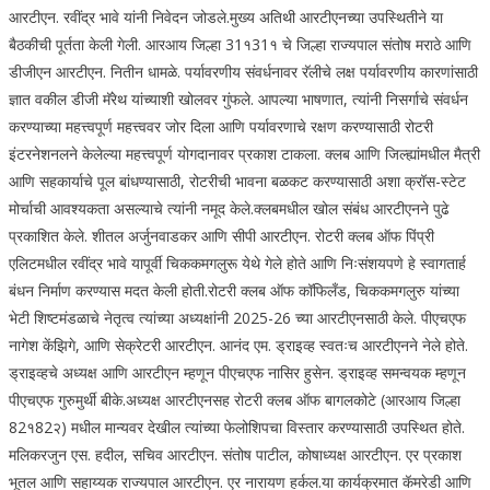
आरटीएन. रवींद्र भावे यांनी निवेदन जोडले.
मुख्य अतिथी आरटीएनच्या उपस्थितीने या
बैठकीची पूर्तता केली गेली. आरआय जिल्हा 31१31१ चे जिल्हा राज्यपाल संतोष मराठे आणि
डीजीएन आरटीएन. नितीन धामळे. पर्यावरणीय संवर्धनावर रॅलीचे लक्ष पर्यावरणीय कारणांसाठी
ज्ञात वकील डीजी मॅरेथ यांच्याशी खोलवर गुंफले. आपल्या भाषणात, त्यांनी निसर्गाचे संवर्धन
करण्याच्या महत्त्वपूर्ण महत्त्ववर जोर दिला आणि पर्यावरणाचे रक्षण करण्यासाठी रोटरी
इंटरनेशनलने केलेल्या महत्त्वपूर्ण योगदानावर प्रकाश टाकला.
क्लब आणि जिल्ह्यांमधील मैत्री
आणि सहकार्याचे पूल बांधण्यासाठी, रोटरीची भावना बळकट करण्यासाठी अशा क्रॉस-स्टेट
मोर्चाची आवश्यकता असल्याचे त्यांनी नमूद केले.
क्लबमधील खोल संबंध आरटीएनने पुढे
प्रकाशित केले.
शीतल अर्जुनवाडकर आणि सीपी आरटीएन. रोटरी क्लब ऑफ पिंप्री
एलिटमधील रवींद्र भावे यापूर्वी चिककमगलुरू येथे गेले होते आणि निःसंशयपणे हे स्वागतार्ह
बंधन निर्माण करण्यास मदत केली होती.
रोटरी क्लब ऑफ कॉफिलँड, चिककमगलुरु यांच्या
भेटी शिष्टमंडळाचे नेतृत्व त्यांच्या अध्यक्षांनी 2025-26 च्या आरटीएनसाठी केले. पीएचएफ
नागेश केंझिगे, आणि सेक्रेटरी आरटीएन. आनंद एम. ड्राइव्ह स्वतःच आरटीएनने नेले होते.
ड्राइव्हचे अध्यक्ष आणि आरटीएन म्हणून पीएचएफ नासिर हुसेन. ड्राइव्ह समन्वयक म्हणून
पीएचएफ गुरुमुर्थी बीके.
अध्यक्ष आरटीएनसह रोटरी क्लब ऑफ बागलकोटे (आरआय जिल्हा
82१82२) मधील मान्यवर देखील त्यांच्या फेलोशिपचा विस्तार करण्यासाठी उपस्थित होते.
मलिकरजुन एस. हदील, सचिव आरटीएन. संतोष पाटील, कोषाध्यक्ष आरटीएन. एर प्रकाश
भूतल आणि सहाय्यक राज्यपाल आरटीएन. एर नारायण हर्कल.
या कार्यक्रमात कॅमरेडी आणि