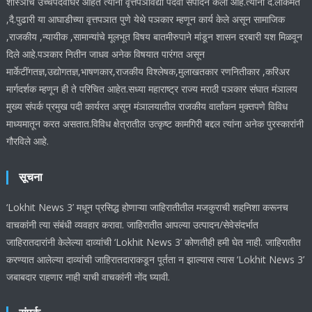
शास्ञाचे उच्चपदवीधर आहेत त्यांनी वृत्तपञविद्या पदवी संपादन केली आहे.त्यांनी दै.लोकमत
,दै.पुढारी या आघाडीच्या वृत्तपञात पुणे येथे पञकार म्हणून कार्य केले असून सामाजिक
,राजकीय ,न्यायीक ,सामान्यांचे मूलभूत विषय बातमीरुपाने मांडून शासन दरबारी यश मिळवून
दिले आहे.पञकार नितीन जाधव अनेक विषयात पारंगत असून
मार्केटींगतज्ञ,उद्योगतज्ञ,भाषणकार,राजकीय विश्लेषक,मुलाखतकार रणनितीकार ,करिअर
मार्गदर्शक म्हणून ही ते परिचित आहेत.सध्या महाराष्ट्र राज्य मराठी पञकार संघात मंञालय
मुख्य संपर्क प्रमुख पदी कार्यरत असून मंञालयातील राजकीय वार्तांकन मुक्तपणे विविध
माध्यमातून करत असतात.विविध क्षेत्रातील उत्कृष्ट कामगिरी बद्दल त्यांना अनेक पुरस्कारांनी
गौरविले आहे.
सूचना
‘Lokhit News 3’ मधून प्रसिद्ध होणाऱ्या जाहिरातीतील मजकुराची शहनिशा करूनच
वाचकांनी त्या संबंधी व्यवहार करावा. जाहिरातीत आपल्या उत्पादन/सेवेसंदर्भात
जाहिरातदारांनी केलेल्या दाव्यांची ‘Lokhit News 3’ कोणतीही हमी घेत नाही. जाहिरातीत
करण्यात आलेल्या दाव्यांची जाहिरातदाराकडून पूर्तता न झाल्यास त्यास ‘Lokhit News 3’
जबाबदार राहणार नाही याची वाचकांनी नोंद घ्यावी.