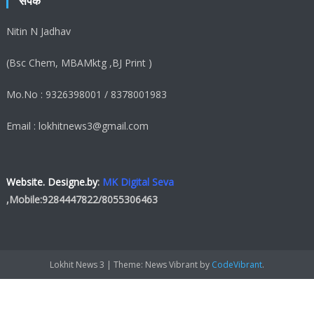
संपर्क
Nitin N Jadhav
(Bsc Chem, MBAMktg ,BJ Print )
Mo.No : 9326398001 / 8378001983
Email : lokhitnews3@gmail.com
Website. Designe.by
:
MK Digital Seva
,Mobile:
9284447822
/
8055306463
Lokhit News 3
|
Theme: News Vibrant by
CodeVibrant
.