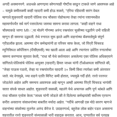
अगदी असमानपणे. अडथळे आणणार्‍या कोणत्याही गोष्टीस काढून टाकले जाणे आवश्यक आहे
– यामुळे कमीतकमी काही रहदारी कमी होऊ शकते, “एरिया रहिवासी सारंग वेबल
म्हणाले.
शुक्रवारी रहदारी पोलिस राध चौकात पोहोचल्या तेव्हा त्यांना पशानमधील
महामार्गापर्यंत सर्व मार्ग पसरलेल्या जामचा सामना करावा लागला. “काही वाहने राधा
चौक्याकडे जाणा Mh ्या मोलंगे गॉनच्या अरुंद रस्त्यांवर चुकीच्या पद्धतीने उभी राहिली
म्हणून ही समस्या उद्भवली.
तेथे स्नारल सुरू झाले आणि वाहनांच्या बॅकफ्लोमुळे संपूर्ण
ग्रीडलॉक झाला. आमच्या दोन कर्मचार्‍यांनी हा परिसर साफ केला, जो पिंप्री चिंचवड
म्युनिसिपल कॉर्पोरेशन (पीसीएमसी) च्या खाली आला आहे आणि त्यानंतर उर्वरित स्नार्ल्सचा
सामना करण्यास सुरवात केली, “राधा चौ येथे कर्तव्यावर असलेल्या एका पोलिस अधिका्याने
सांगितले.
पोलिसांचे पोलिस आयुक्त (रहदारी) हिमत जाधव यांनी टीओआयला सांगितले की,
“जेव्हा पाऊस पडतो, तेव्हा या रस्त्यांवरील रहदारी २० किमी किंवा त्यापेक्षा कमी अंतरावर
जाते. मंद वेगामुळे, ज्या वाहने प्रति मिनिट कमी होतात, ज्यामुळे गर्दी होते.
रस्ते परस्पर
जोडलेले आहेत आणि समन्वय आवश्यक आहे म्हणून आम्ही आमच्या पिंप्री चिंचवड भागांशी
सतत संपर्क साधत आहोत. शुक्रवारी सकाळी, महलंगे येथे अचानक आणि पूर्ण थांबले आणि
राधा चौकात प्रवेश केला.
“
जाधव यांनी जोडले की ते दिलेल्या कर्मचार्‍यांशी सर्वोत्तम प्रयत्न
करीत असताना संसाधनांच्या बाबतीत मर्यादा आहेत. “गर्दीचे आणखी एक मोठे कारण म्हणजे
वाहनांच्या संख्येच्या तुलनेत अरुंद कॅरेज वे.
उदाहरणार्थ, बहुतेक लोक बाहेर पडत असताना
शहरातील रस्ते शुक्रवारी संध्याकाळी भारी वाहतूक करतात. आज, पुण्यातील सर्व प्रमुख