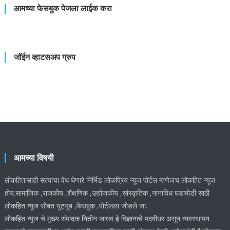
आमच्या फेसबुक पेजला लाईक करा
जॉईन व्हाटसअप ग्रुप
आमच्या विषयी
लोकहितासाठी सत्याचा वेध घेणारे निर्भिड लोकप्रिय न्यूज पोर्टल म्हणेजच लोकहित न्यूज
होय.सामाजिक ,राजकीय ,शैक्षणिक ,उद्योजकीय ,सांस्कृतिक ,नानाविध घडामोडी साठी
लोकहित न्यूज सोबत युट्यूब ,फेसबुक ,पोर्टलला जोडले जा.
लोकहित न्यूज चे मुख्य संपादक नितीन जाधव हे विज्ञानाचे पदवीधर असून व्यवस्थापन