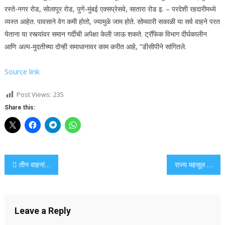
रस्ते-नगर रोड, सोलापूर रोड, पुणे-मुंबई एक्सप्रेसवे, सातारा रोड इ.
– परदेशी रहदारीमध्ये
व्यस्त आहेत. पावसाने वेग कमी होतो, ज्यामुळे जाम होते. सोमवारी सकाळी या सर्व वाहने परत
येताना या रस्त्यांवर समान गर्दीची अपेक्षा केली जाऊ शकते. ट्रॅफिक विभाग दीर्घकालीन
आणि अल्प-मुदतीच्या दोन्ही समाधानावर काम करीत आहे, ”डीसीपीने सांगितले.
Source link
Post Views:
235
Share this:
Post
तीन वाहनांची तोडफोड करण्यासाठी त्रिकूट
राज्य महसूल विभाग पुणे जिल्हा प्रशासनाला जमीन वाटप डेटा अपलोड करण्यास सांगते
navigation
Leave a Reply