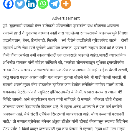
Advertisement
पुणे: शुक्रवारी सकाळी बॅनर-बालेवाडी परिसरातील प्रवाशांना राध चौकाच्या आसपास
सकाळी and ते दुपारच्या दरम्यान काही तास चाललेल्या स्नारल्समध्ये अडकल्यामुळे निराशा
वाढली.
पशान, बॅनर, हिन्जेवाडी, मिहलंगे – सर्व दिशेने वाढविलेली ग्रीडलॉक्ड वाहने – दोन्ही
महामार्ग आणि सेवा रस्ते पूर्णपणे अवरोधित करतात.
प्रवाशांनी तक्रार केली की ते फक्त 1
किमी किंवा त्यापेक्षा कमी कालावधीसाठी एक तासासाठी अडकले आहेत.
आयटी व्यावसायिक
अभिजीत गोलकर यांनी तोईला सांगितले की, “स्कोडा शोरूमजवळून युथिका इमारतीपर्यंत
m०० मीटर अंतरावर जाण्यासाठी मला एक ठोस तास लागला. मी माझी बाईक घेतली असती,
परंतु पाऊस पडला असता आणि मला माझ्या मुलाला सोडले गेले. मी गाडी घेतली असती. मी
चाललो असतो.
मुख्य बॅनर रोडवरील ट्रॅफिक जाम देखील कनेक्टिंग मार्गांवर गळती झाली.
गायकवाड पेट्रोल पंप ते ज्युपिटर हॉस्पिटलपर्यंत 4 कि.मी. प्रवास करण्यास त्याला 45
मिनिटे लागली, असे चंद्रशेकरन एआर यांनी सांगितले. ते म्हणाले, “बॅनरला डीपी रोडला
जोडणारा रस्ता दिवसापर्यंत बिघडत आहे. ते खूपच अरुंद असल्याने ते एक-मार्ग बनविणे
आवश्यक आहे. येथे रोटरी ट्रॅफिक सिस्टमची आवश्यकता आहे, योग्य वळणाची परवानगी
नाही,” तो म्हणाला.
प्रोजेक्ट मॅनेजर अंकुश डीओर यांनी डीमार्ट बॅनरपासून सदानंद बिझिनेस
सेंटर पर्यंत 1 किमी कव्हर करण्यासाठी एक तास घेतला. ते म्हणाले, “एका क्षणी मला माझ्या