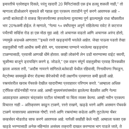
इमारतीचे प्रवेशद्वार दिसले, परंतु रहदारी 20 मिनिटांसाठी एक इंच हलवू शकली नाही,” तो
म्हणाला.
डीओआरने सुचवले की गहाळ दुवा प्रकल्प तातडीने पूर्ण करणे आवश्यक आहे –
अगदी बालेवाडी ते वाकड ब्रिजपर्यंतच्या हरवलेल्या दुव्याच्या पूर्ण झाल्यामुळे राधा चौकातील
भार 20%कमी होईल. ते म्हणाले, “गेल्या १० वर्षांपासून अपूर्ण राहिलेल्या रावेट ते कटराज
पर्यंतची सर्व्हिस रोड हा एक मोठा मुद्दा आहे. तो अचानक वाढतो आणि अचानक अरुंद होतो,
ज्यामुळे अडथळे आणतात.”
“इथले रस्ते खड्ड्यांनी भरलेले आहेत. जेव्हा पाऊस पडतो तेव्हा
वाहतुकीची गती आधीच कमी होते. मग, पावसाच्या पाण्याने भरलेल्या खड्ड्यांना
टाळण्यासाठी, प्रवासी आणखी धीमे होतात. काही लोकांनी लेन उडी मारण्याच्या वाईट सवयी,
चुकीच्या बाजूने ड्रायव्हिंग करणे इ. जोडले,” एक वाहन संपूर्ण वाहतुकीचा प्रवाह विस्कळीत
झाला असला तरी, “अदौश नायरने सांगितले.
बलेवाडी येथील रहिवासी, निनावीपणा निवडून,
मेट्रोच्या कामामुळे बॅनर रोडच्या कॅरेजवेची रुंदी लक्षणीय प्रमाणात कमी झाली आहे.
रस्त्यांवरील खराब पॅचवर्क देखील रहदारीच्या प्रवाहावर परिणाम करते. “आम्हाला अधिक
ट्रॅफिक वॉर्डनचीही गरज आहे. आम्ही मुख्यमंत्र्यांसमवेत झालेल्या बैठकीत आणि गेल्या
आठवड्यात आमदार चंद्रकांत पाटील यांच्याशी या चिंता व्यक्त केल्या. आम्ही नवीन प्रकल्प
विचारत नाही – अतिक्रमण काढून टाकणे, रस्ते राखणे, खड्डे भरणे आणि असमान पॅचवर्क
टाळणे यासारख्या आवश्यक गोष्टी.
रस्ते आणि रस्त्यांच्या कडेला आणि तुटलेल्या चेंबर
कव्हर्सवर मोडतोड साफ करणे आवश्यक आहे.
यापैकी काहीही केले नाही. आम्हाला फक्त एक
खड्डे भरण्यासाठी अनेक महिन्यांत असंख्य तक्रारी दाखल करण्यास भाग पाडले जाते, ते