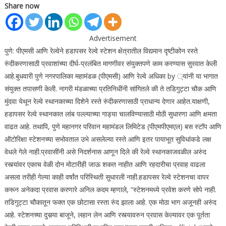
Share now
Advertisement
पुणे: पीएमसी आणि रेल्वेने हडापसर रेल्वे स्टेशन क्षेत्रातील विद्यमान दृष्टीकोन रस्ते
रुंदीकरणासाठी प्रवाशांच्या दीर्घ-प्रलंबित मागणीवर संयुक्तपणे काम करण्यास सुरवात केली
आहे.
बुधवारी पुणे नगरपालिका महामंडळ (पीएमसी) आणि रेल्वे अधिका by ्यांनी या भागात
संयुक्त तपासणी केली. नागरी मंडळाच्या प्रतिनिधींनी सांगितले की ते तडिगुट्टा चौक आणि
मुंदवा येथून रेल्वे स्थानकाच्या दिशेने रस्ते रुंदीकरणासाठी प्राधान्य देणार आहेत.
याक्षणी,
हडापसर रेल्वे स्थानकात लांब पल्ल्याच्या गाड्या चालविण्यासाठी मोठी सुधारणा आणि क्षमता
वाढत आहे. तथापि, पुणे महानगर परिवान महामंडल लिमिटेड (पीएमपीएमएल) बस स्टॉप आणि
ऑटोरिक्षा स्टेशनच्या सभोवताल उभे असलेल्या रस्ते आणि इतर पायाभूत सुविधांकडे लक्ष
वेधले गेले नाही.
प्रवासींनी असे निदर्शनास आणून दिले की रेल्वे स्थानकाजवळील अरुंद
रस्त्यांवर एकाच वेळी दोन मोटारीही जाऊ शकत नाहीत आणि रहदारीचा प्रवाह वाढला
असला तरीही गेल्या काही वर्षांत परिस्थिती सुधारली नाही.
हडापसर रेल्वे स्टेशनचा वापर
करून अनेकदा प्रवास करणारे अनिल कदम म्हणाले, “स्टेशनमध्ये प्रवेश करणे सोपे नाही.
तडिगुट्टा चौकातून फक्त एक छोटासा रस्ता रुंद झाला आहे. एक मोठा भाग अजूनही अरुंद
आहे. स्टेशनच्या दुसर्‍या बाजूने, लहान लेन आणि रस्त्यावरुन प्रवास केल्यावर एक पूर्तता