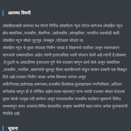
आमच्या विषयी
लोकहितासाठी सत्याचा वेध घेणारे निर्भिड लोकप्रिय न्यूज पोर्टल म्हणेजच लोकहित न्यूज
होय.सामाजिक ,राजकीय ,शैक्षणिक ,उद्योजकीय ,सांस्कृतिक ,नानाविध घडामोडी साठी
लोकहित न्यूज सोबत युट्यूब ,फेसबुक ,पोर्टलला जोडले जा.
लोकहित न्यूज चे मुख्य संपादक नितीन जाधव हे विज्ञानाचे पदवीधर असून व्यवस्थापन
शास्ञाचे उच्चपदवीधर आहेत त्यांनी वृत्तपञविद्या पदवी संपादन केली आहे.त्यांनी दै.लोकमत
,दै.पुढारी या आघाडीच्या वृत्तपञात पुणे येथे पञकार म्हणून कार्य केले असून सामाजिक
,राजकीय ,न्यायीक ,सामान्यांचे मूलभूत विषय बातमीरुपाने मांडून शासन दरबारी यश मिळवून
दिले आहे.पञकार नितीन जाधव अनेक विषयात पारंगत असून
मार्केटींगतज्ञ,उद्योगतज्ञ,भाषणकार,राजकीय विश्लेषक,मुलाखतकार रणनितीकार ,करिअर
मार्गदर्शक म्हणून ही ते परिचित आहेत.सध्या महाराष्ट्र राज्य मराठी पञकार संघात मंञालय
मुख्य संपर्क प्रमुख पदी कार्यरत असून मंञालयातील राजकीय वार्तांकन मुक्तपणे विविध
माध्यमातून करत असतात.विविध क्षेत्रातील उत्कृष्ट कामगिरी बद्दल त्यांना अनेक पुरस्कारांनी
गौरविले आहे.
सूचना