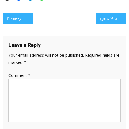
Post
स्वतंत्र ऑनलाइन शेअर-ट्रेडिंग फसवणुकीत त्रिकूट Rs74 एल हरवते
मुला आणि पवन नद्यांच्या क्षेत्रासाठी इशारा दिला
navigation
Leave a Reply
Your email address will not be published.
Required fields are
marked
*
Comment
*