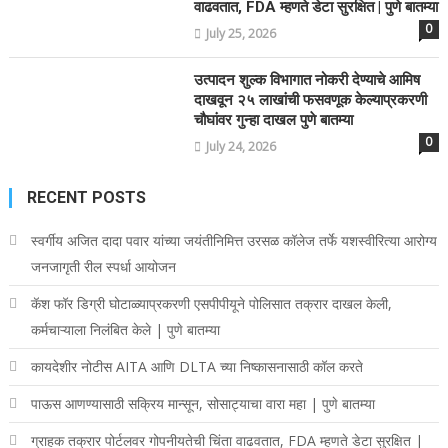
वाढवतात, FDA म्हणते डेटा सुरक्षित | पुणे बातम्या
0
July 25, 2026
उत्पादन शुल्क विभागात नोकरी देण्याचे आमिष
दाखवून २५ लाखांची फसवणूक केल्याप्रकरणी
चौघांवर गुन्हा दाखल पुणे बातम्या
0
July 24, 2026
RECENT POSTS
स्वर्गीय अजित दादा पवार यांच्या जयंतीनिमित्त उरसळ कॉलेज तर्फे यशस्वीरित्या आरोग्य
जनजागृती रील स्पर्धा आयोजन
कॅश फॉर डिग्री घोटाळ्याप्रकरणी एसपीपीयूने पोलिसात तक्रार दाखल केली,
कर्मचाऱ्याला निलंबित केले | पुणे बातम्या
कायदेशीर नोटीस AITA आणि DLTA च्या निष्कासनासाठी कॉल करते
पाऊस आणण्यासाठी सक्रिय मान्सून, सोसाट्याचा वारा महा | पुणे बातम्या
ग्राहक तक्रार पोर्टलवर गोपनीयतेची चिंता वाढवतात, FDA म्हणते डेटा सुरक्षित |