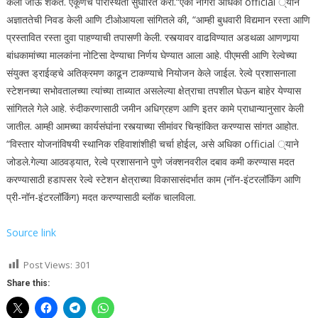
केली जाऊ शकते. एकूणच परिस्थिती सुधारित करा.
“
एका नागरी अधिका official ्याने
अज्ञाततेची निवड केली आणि टीओआयला सांगितले की, “आम्ही बुधवारी विद्यमान रस्ता आणि
प्रस्तावित रस्ता दुवा पाहण्याची तपासणी केली. रस्त्यावर वाढविण्यात अडथळा आणणार्‍या
बांधकामांच्या मालकांना नोटिसा देण्याचा निर्णय घेण्यात आला आहे. पीएमसी आणि रेल्वेच्या
संयुक्त ड्राईव्हचे अतिक्रमण काढून टाकण्याचे नियोजन केले जाईल.
रेल्वे प्रशासनाला
स्टेशनच्या सभोवतालच्या त्यांच्या ताब्यात असलेल्या क्षेत्राचा तपशील घेऊन बाहेर येण्यास
सांगितले गेले आहे.
रुंदीकरणासाठी जमीन अधिग्रहण आणि इतर कामे प्राधान्यानुसार केली
जातील. आम्ही आमच्या कार्यसंघांना रस्त्याच्या सीमांवर चिन्हांकित करण्यास सांगत आहोत.
“
विस्तार योजनांविषयी स्थानिक रहिवाशांशीही चर्चा होईल, असे अधिका official ्याने
जोडले.
गेल्या आठवड्यात, रेल्वे प्रशासनाने पुणे जंक्शनवरील दबाव कमी करण्यास मदत
करण्यासाठी हडापसर रेल्वे स्टेशन क्षेत्राच्या विकासासंदर्भात काम (नॉन-इंटरलॉकिंग आणि
प्री-नॉन-इंटरलॉकिंग) मदत करण्यासाठी ब्लॉक चालविला.
Source link
Post Views:
301
Share this: