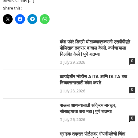
अजितदादा पवार […]
Share this:
कॅश फॉर डिग्री घोटाळ्याप्रकरणी एसपीपीयूने
पोलिसात तक्रार दाखल केली, कर्मचाऱ्याला
निलंबित केले | पुणे बातम्या
0
July 29, 2026
कायदेशीर नोटीस AITA आणि DLTA च्या
निष्कासनासाठी कॉल करते
0
July 28, 2026
पाऊस आणण्यासाठी सक्रिय मान्सून,
सोसाट्याचा वारा महा | पुणे बातम्या
0
July 26, 2026
ग्राहक तक्रार पोर्टलवर गोपनीयतेची चिंता