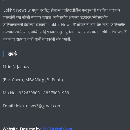
‘Lokhit News 3’ मधून प्रसिद्ध होणाऱ्या जाहिरातीतील मजकुराची शहनिशा करूनच
वाचकांनी त्या संबंधी व्यवहार करावा. जाहिरातीत आपल्या उत्पादन/सेवेसंदर्भात
जाहिरातदारांनी केलेल्या दाव्यांची ‘Lokhit News 3’ कोणतीही हमी घेत नाही. जाहिरातीत
करण्यात आलेल्या दाव्यांची जाहिरातदाराकडून पूर्तता न झाल्यास त्यास ‘Lokhit News 3’
जबाबदार राहणार नाही याची वाचकांनी नोंद घ्यावी.
संपर्क
Nitin N Jadhav
(Bsc Chem, MBAMktg ,BJ Print )
Mo.No : 9326398001 / 8378001983
Email : lokhitnews3@gmail.com
Website. Designe.by
:
MK Digital Seva