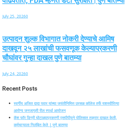
वाढवतात, FDA म्हणते डेटा सुरक्षित | पुणे बातम्या
July 25, 2026
0
उत्पादन शुल्क विभागात नोकरी देण्याचे आमिष
दाखवून २५ लाखांची फसवणूक केल्याप्रकरणी
चौघांवर गुन्हा दाखल पुणे बातम्या
July 24, 2026
0
Recent Posts
स्वर्गीय अजित दादा पवार यांच्या जयंतीनिमित्त उरसळ कॉलेज तर्फे यशस्वीरित्या
आरोग्य जनजागृती रील स्पर्धा आयोजन
कॅश फॉर डिग्री घोटाळ्याप्रकरणी एसपीपीयूने पोलिसात तक्रार दाखल केली,
कर्मचाऱ्याला निलंबित केले | पुणे बातम्या