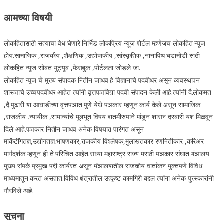
आमच्या विषयी
लोकहितासाठी सत्याचा वेध घेणारे निर्भिड लोकप्रिय न्यूज पोर्टल म्हणेजच लोकहित न्यूज
होय.सामाजिक ,राजकीय ,शैक्षणिक ,उद्योजकीय ,सांस्कृतिक ,नानाविध घडामोडी साठी
लोकहित न्यूज सोबत युट्यूब ,फेसबुक ,पोर्टलला जोडले जा.
लोकहित न्यूज चे मुख्य संपादक नितीन जाधव हे विज्ञानाचे पदवीधर असून व्यवस्थापन
शास्ञाचे उच्चपदवीधर आहेत त्यांनी वृत्तपञविद्या पदवी संपादन केली आहे.त्यांनी दै.लोकमत
,दै.पुढारी या आघाडीच्या वृत्तपञात पुणे येथे पञकार म्हणून कार्य केले असून सामाजिक
,राजकीय ,न्यायीक ,सामान्यांचे मूलभूत विषय बातमीरुपाने मांडून शासन दरबारी यश मिळवून
दिले आहे.पञकार नितीन जाधव अनेक विषयात पारंगत असून
मार्केटींगतज्ञ,उद्योगतज्ञ,भाषणकार,राजकीय विश्लेषक,मुलाखतकार रणनितीकार ,करिअर
मार्गदर्शक म्हणून ही ते परिचित आहेत.सध्या महाराष्ट्र राज्य मराठी पञकार संघात मंञालय
मुख्य संपर्क प्रमुख पदी कार्यरत असून मंञालयातील राजकीय वार्तांकन मुक्तपणे विविध
माध्यमातून करत असतात.विविध क्षेत्रातील उत्कृष्ट कामगिरी बद्दल त्यांना अनेक पुरस्कारांनी
गौरविले आहे.
सूचना