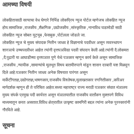
आमच्या विषयी
लोकहितासाठी सत्याचा वेध घेणारे निर्भिड लोकप्रिय न्यूज पोर्टल म्हणेजच लोकहित न्यूज
होय.सामाजिक ,राजकीय ,शैक्षणिक ,उद्योजकीय ,सांस्कृतिक ,नानाविध घडामोडी साठी
लोकहित न्यूज सोबत युट्यूब ,फेसबुक ,पोर्टलला जोडले जा.
लोकहित न्यूज चे मुख्य संपादक नितीन जाधव हे विज्ञानाचे पदवीधर असून व्यवस्थापन
शास्ञाचे उच्चपदवीधर आहेत त्यांनी वृत्तपञविद्या पदवी संपादन केली आहे.त्यांनी दै.लोकमत
,दै.पुढारी या आघाडीच्या वृत्तपञात पुणे येथे पञकार म्हणून कार्य केले असून सामाजिक
,राजकीय ,न्यायीक ,सामान्यांचे मूलभूत विषय बातमीरुपाने मांडून शासन दरबारी यश मिळवून
दिले आहे.पञकार नितीन जाधव अनेक विषयात पारंगत असून
मार्केटींगतज्ञ,उद्योगतज्ञ,भाषणकार,राजकीय विश्लेषक,मुलाखतकार रणनितीकार ,करिअर
मार्गदर्शक म्हणून ही ते परिचित आहेत.सध्या महाराष्ट्र राज्य मराठी पञकार संघात मंञालय
मुख्य संपर्क प्रमुख पदी कार्यरत असून मंञालयातील राजकीय वार्तांकन मुक्तपणे विविध
माध्यमातून करत असतात.विविध क्षेत्रातील उत्कृष्ट कामगिरी बद्दल त्यांना अनेक पुरस्कारांनी
गौरविले आहे.
सूचना