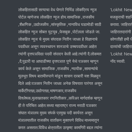
लोकहितासाठी सत्याचा वेध घेणारे निर्भिड लोकप्रिय न्यूज
‘Lokhit News 
पोर्टल म्हणेजच लोकहित न्यूज होय.सामाजिक ,राजकीय
मजकुराची शहनि
,शैक्षणिक ,उद्योजकीय ,सांस्कृतिक ,नानाविध घडामोडी साठी
करावा. जाहिरात
लोकहित न्यूज सोबत युट्यूब ,फेसबुक ,पोर्टलला जोडले जा.
जाहिरातदारांनी
लोकहित न्यूज चे मुख्य संपादक नितीन जाधव हे विज्ञानाचे
कोणतीही हमी घ
पदवीधर असून व्यवस्थापन शास्ञाचे उच्चपदवीधर आहेत
दाव्यांची जाहिर
त्यांनी वृत्तपञविद्या पदवी संपादन केली आहे.त्यांनी दै.लोकमत
‘Lokhit News
,दै.पुढारी या आघाडीच्या वृत्तपञात पुणे येथे पञकार म्हणून
नोंद घ्यावी.
कार्य केले असून सामाजिक ,राजकीय ,न्यायीक ,सामान्यांचे
मूलभूत विषय बातमीरुपाने मांडून शासन दरबारी यश मिळवून
दिले आहे.पञकार नितीन जाधव अनेक विषयात पारंगत असून
मार्केटींगतज्ञ,उद्योगतज्ञ,भाषणकार,राजकीय
विश्लेषक,मुलाखतकार रणनितीकार ,करिअर मार्गदर्शक म्हणून
ही ते परिचित आहेत.सध्या महाराष्ट्र राज्य मराठी पञकार
संघात मंञालय मुख्य संपर्क प्रमुख पदी कार्यरत असून
मंञालयातील राजकीय वार्तांकन मुक्तपणे विविध माध्यमातून
करत असतात.विविध क्षेत्रातील उत्कृष्ट कामगिरी बद्दल त्यांना