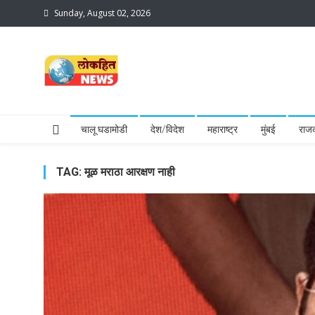
Skip
Sunday, August 02, 2026
to
content
lokhit news3
lokhit news 3
चालू घडामोडी
देश/विदेश
महाराष्ट्र
मुंबई
राज
TAG:
मूळ मराठा आरक्षण नाही