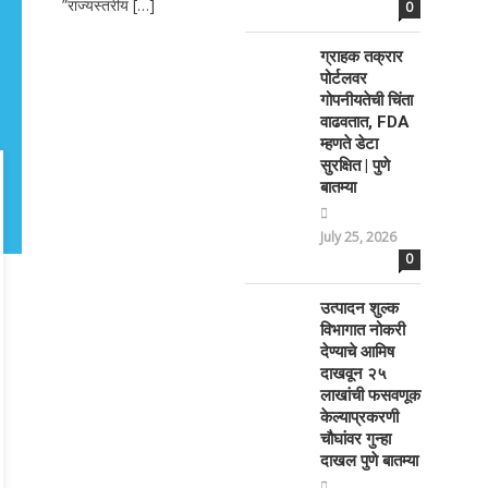
”राज्यस्तरीय […]
0
ग्राहक तक्रार
पोर्टलवर
गोपनीयतेची चिंता
वाढवतात, FDA
म्हणते डेटा
सुरक्षित | पुणे
बातम्या
July 25, 2026
0
उत्पादन शुल्क
विभागात नोकरी
देण्याचे आमिष
दाखवून २५
लाखांची फसवणूक
केल्याप्रकरणी
चौघांवर गुन्हा
दाखल पुणे बातम्या