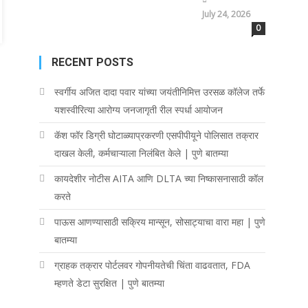
July 24, 2026
0
RECENT POSTS
स्वर्गीय अजित दादा पवार यांच्या जयंतीनिमित्त उरसळ कॉलेज तर्फे
यशस्वीरित्या आरोग्य जनजागृती रील स्पर्धा आयोजन
कॅश फॉर डिग्री घोटाळ्याप्रकरणी एसपीपीयूने पोलिसात तक्रार
दाखल केली, कर्मचाऱ्याला निलंबित केले | पुणे बातम्या
कायदेशीर नोटीस AITA आणि DLTA च्या निष्कासनासाठी कॉल
करते
पाऊस आणण्यासाठी सक्रिय मान्सून, सोसाट्याचा वारा महा | पुणे
बातम्या
ग्राहक तक्रार पोर्टलवर गोपनीयतेची चिंता वाढवतात, FDA
म्हणते डेटा सुरक्षित | पुणे बातम्या