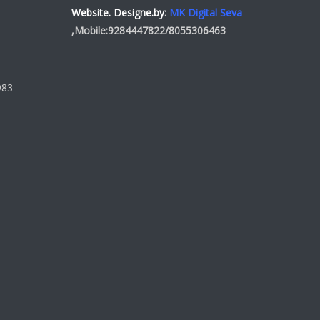
Website. Designe.by
:
MK Digital Seva
,Mobile:
9284447822
/
8055306463
983