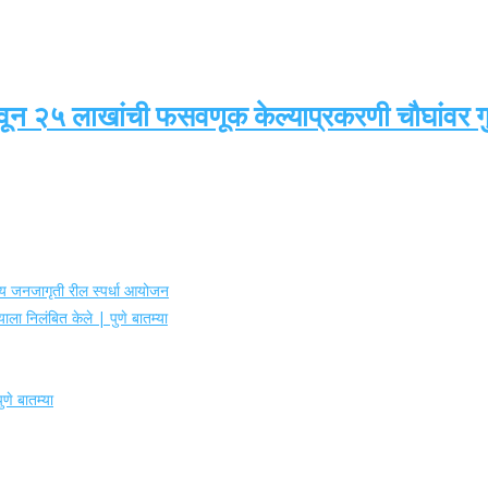
वून २५ लाखांची फसवणूक केल्याप्रकरणी चौघांवर गुन
ोग्य जनजागृती रील स्पर्धा आयोजन
ाला निलंबित केले | पुणे बातम्या
णे बातम्या