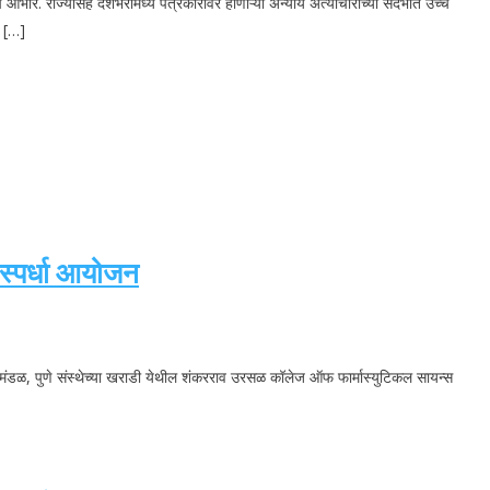
ार. राज्यासह देशभरांमध्ये पत्रकारांवर होणाऱ्या अन्याय अत्याचाराच्या संदर्भात उच्च
त […]
 स्पर्धा आयोजन
क्षण मंडळ, पुणे संस्थेच्या खराडी येथील शंकरराव उरसळ कॉलेज ऑफ फार्मास्युटिकल सायन्स