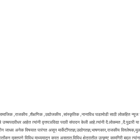
य.सामाजिक ,राजकीय ,शैक्षणिक ,उद्योजकीय ,सांस्कृतिक ,नानाविध घडामोडी साठी लोकहित न्यूज 
उच्चपदवीधर आहेत त्यांनी वृत्तपञविद्या पदवी संपादन केली आहे.त्यांनी दै.लोकमत ,दै.पुढारी य
ीन जाधव अनेक विषयात पारंगत असून मार्केटींगतज्ञ,उद्योगतज्ञ,भाषणकार,राजकीय विश्लेषक,मुल
ंकन मुक्तपणे विविध माध्यमातून करत असतात.विविध क्षेत्रातील उत्कृष्ट कामगिरी बद्दल त्यांना