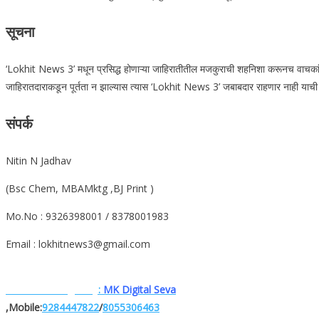
सूचना
‘Lokhit News 3’ मधून प्रसिद्ध होणाऱ्या जाहिरातीतील मजकुराची शहनिशा करूनच वाचकांनी त्
जाहिरातदाराकडून पूर्तता न झाल्यास त्यास ‘Lokhit News 3’ जबाबदार राहणार नाही याची वा
संपर्क
Nitin N Jadhav
(Bsc Chem, MBAMktg ,BJ Print )
Mo.No : 9326398001 / 8378001983
Email : lokhitnews3@gmail.com
Website. Designe.by
:
MK Digital Seva
,Mobile:
9284447822
/
8055306463