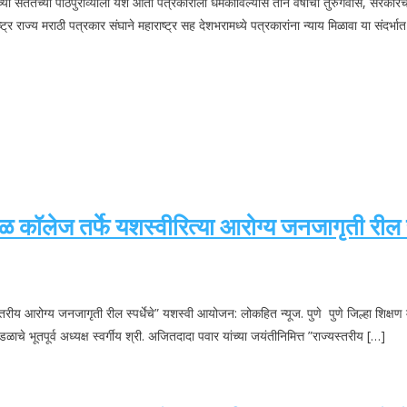
या सततच्या पाठपुराव्याला यश आता पत्रकाराला धमकाविल्यास तीन वर्षाचा तुरुंगवास, सरकारचे आभ
र राज्य मराठी पत्रकार संघाने महाराष्ट्र सह देशभरामध्ये पत्रकारांना न्याय मिळावा या संदर्भा
रसळ कॉलेज तर्फे यशस्वीरित्या आरोग्य जनजागृती रील
ज्यस्तरीय आरोग्य जनजागृती रील स्पर्धेचे” यशस्वी आयोजन: लोकहित न्यूज. पुणे पुणे जिल्हा शि
मंडळाचे भूतपूर्व अध्यक्ष स्वर्गीय श्री. अजितदादा पवार यांच्या जयंतीनिमित्त ”राज्यस्तरीय […]