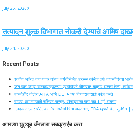
July 25, 2026
0
उत्पादन शुल्क विभागात नोकरी देण्याचे आमिष दाख
July 24, 2026
0
Recent Posts
स्वर्गीय अजित दादा पवार यांच्या जयंतीनिमित्त उरसळ कॉलेज तर्फे यशस्वीरित्या आर
कॅश फॉर डिग्री घोटाळ्याप्रकरणी एसपीपीयूने पोलिसात तक्रार दाखल केली, कर्मचाऱ्य
कायदेशीर नोटीस AITA आणि DLTA च्या निष्कासनासाठी कॉल करते
पाऊस आणण्यासाठी सक्रिय मान्सून, सोसाट्याचा वारा महा | पुणे बातम्या
ग्राहक तक्रार पोर्टलवर गोपनीयतेची चिंता वाढवतात, FDA म्हणते डेटा सुरक्षित | पु
आमच्या युट्यूब चँनलला सबक्राईब करा