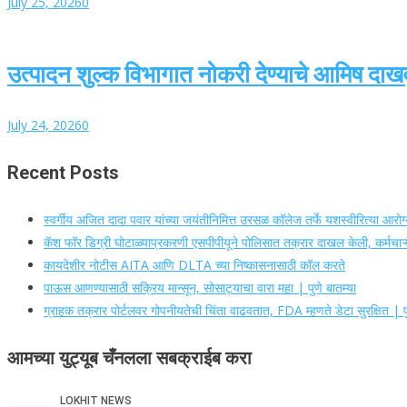
July 25, 2026
0
उत्पादन शुल्क विभागात नोकरी देण्याचे आमिष दाख
July 24, 2026
0
Recent Posts
स्वर्गीय अजित दादा पवार यांच्या जयंतीनिमित्त उरसळ कॉलेज तर्फे यशस्वीरित्या आर
कॅश फॉर डिग्री घोटाळ्याप्रकरणी एसपीपीयूने पोलिसात तक्रार दाखल केली, कर्मचाऱ्य
कायदेशीर नोटीस AITA आणि DLTA च्या निष्कासनासाठी कॉल करते
पाऊस आणण्यासाठी सक्रिय मान्सून, सोसाट्याचा वारा महा | पुणे बातम्या
ग्राहक तक्रार पोर्टलवर गोपनीयतेची चिंता वाढवतात, FDA म्हणते डेटा सुरक्षित | पु
आमच्या युट्यूब चँनलला सबक्राईब करा