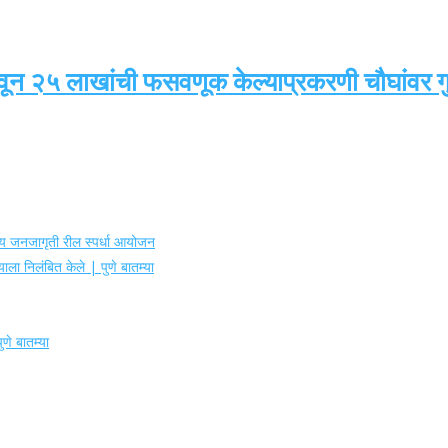
वून २५ लाखांची फसवणूक केल्याप्रकरणी चौघांवर गुन
ोग्य जनजागृती रील स्पर्धा आयोजन
ाला निलंबित केले | पुणे बातम्या
णे बातम्या