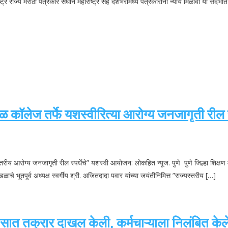
र राज्य मराठी पत्रकार संघाने महाराष्ट्र सह देशभरामध्ये पत्रकारांना न्याय मिळावा या संदर्भा
रसळ कॉलेज तर्फे यशस्वीरित्या आरोग्य जनजागृती रील
ज्यस्तरीय आरोग्य जनजागृती रील स्पर्धेचे” यशस्वी आयोजन: लोकहित न्यूज. पुणे पुणे जिल्हा शि
मंडळाचे भूतपूर्व अध्यक्ष स्वर्गीय श्री. अजितदादा पवार यांच्या जयंतीनिमित्त ”राज्यस्तरीय […]
ात तक्रार दाखल केली, कर्मचाऱ्याला निलंबित केले |