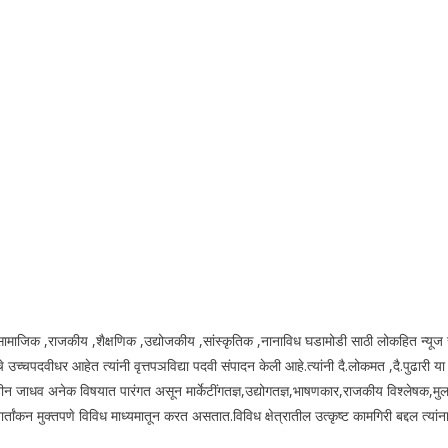
य.सामाजिक ,राजकीय ,शैक्षणिक ,उद्योजकीय ,सांस्कृतिक ,नानाविध घडामोडी साठी लोकहित न्यूज 
उच्चपदवीधर आहेत त्यांनी वृत्तपञविद्या पदवी संपादन केली आहे.त्यांनी दै.लोकमत ,दै.पुढारी य
ीन जाधव अनेक विषयात पारंगत असून मार्केटींगतज्ञ,उद्योगतज्ञ,भाषणकार,राजकीय विश्लेषक,मुल
ंकन मुक्तपणे विविध माध्यमातून करत असतात.विविध क्षेत्रातील उत्कृष्ट कामगिरी बद्दल त्यांना