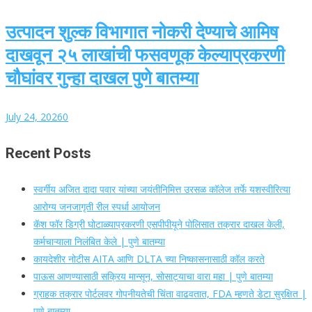
उत्पादन शुल्क विभागात नोकरी देण्याचे आमिष
दाखवून २५ लाखांची फसवणूक केल्याप्रकरणी
चौघांवर गुन्हा दाखल पुणे बातम्या
July 24, 2026
0
Recent Posts
स्वर्गीय अजित दादा पवार यांच्या जयंतीनिमित्त उरसळ कॉलेज तर्फे यशस्वीरित्या
आरोग्य जनजागृती रील स्पर्धा आयोजन
कॅश फॉर डिग्री घोटाळ्याप्रकरणी एसपीपीयूने पोलिसात तक्रार दाखल केली,
कर्मचाऱ्याला निलंबित केले | पुणे बातम्या
कायदेशीर नोटीस AITA आणि DLTA च्या निष्कासनासाठी कॉल करते
पाऊस आणण्यासाठी सक्रिय मान्सून, सोसाट्याचा वारा महा | पुणे बातम्या
ग्राहक तक्रार पोर्टलवर गोपनीयतेची चिंता वाढवतात, FDA म्हणते डेटा सुरक्षित |
पुणे बातम्या