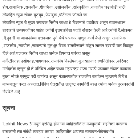
होय.सामाजिक ,राजकीय ,शैक्षणिक ,उद्योजकीय ,सांस्कृतिक ,नानाविध घडामोडी साठी
लोकहित न्यूज सोबत युट्यूब ,फेसबुक ,पोर्टलला जोडले जा.
लोकहित न्यूज चे मुख्य संपादक नितीन जाधव हे विज्ञानाचे पदवीधर असून व्यवस्थापन
शास्ञाचे उच्चपदवीधर आहेत त्यांनी वृत्तपञविद्या पदवी संपादन केली आहे.त्यांनी दै.लोकमत
,दै.पुढारी या आघाडीच्या वृत्तपञात पुणे येथे पञकार म्हणून कार्य केले असून सामाजिक
,राजकीय ,न्यायीक ,सामान्यांचे मूलभूत विषय बातमीरुपाने मांडून शासन दरबारी यश मिळवून
दिले आहे.पञकार नितीन जाधव अनेक विषयात पारंगत असून
मार्केटींगतज्ञ,उद्योगतज्ञ,भाषणकार,राजकीय विश्लेषक,मुलाखतकार रणनितीकार ,करिअर
मार्गदर्शक म्हणून ही ते परिचित आहेत.सध्या महाराष्ट्र राज्य मराठी पञकार संघात मंञालय
मुख्य संपर्क प्रमुख पदी कार्यरत असून मंञालयातील राजकीय वार्तांकन मुक्तपणे विविध
माध्यमातून करत असतात.विविध क्षेत्रातील उत्कृष्ट कामगिरी बद्दल त्यांना अनेक पुरस्कारांनी
गौरविले आहे.
सूचना
‘Lokhit News 3’ मधून प्रसिद्ध होणाऱ्या जाहिरातीतील मजकुराची शहनिशा करूनच
वाचकांनी त्या संबंधी व्यवहार करावा. जाहिरातीत आपल्या उत्पादन/सेवेसंदर्भात