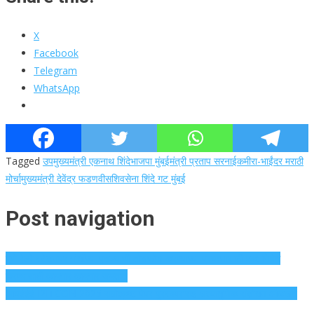
X
Facebook
Telegram
WhatsApp
Tagged
उपमुख्यमंत्री एकनाथ शिंदे
भाजपा मुंबई
मंत्री प्रताप सरनाईक
मीरा-भाईंदर मराठी
मोर्चा
मुख्यमंत्री देवेंद्र फडणवीस
शिवसेना शिंदे गट मुंबई
Post navigation
पुणे रेल्वे स्टेशनवर गांधींच्या पुतळ्याची तोडफोड करण्याच्या प्रयत्नासाठी एक; निषेध
करण्यासाठी कामगार कामगार जमतात
आयईईई I2ITCON 2025 सर्वोत्कृष्ट पेपर पुरस्कारांसह अत्याधुनिक संशोधन ओळखते