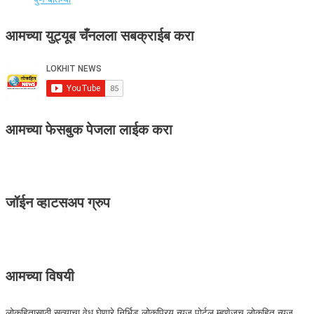
आमच्या युट्यूब चँनलला सबक्राईब करा
आमच्या फेसबुक पेजला लाईक करा
जॉईन व्हाटसअप ग्रुप
आमच्या विषयी
लोकहितासाठी सत्याचा वेध घेणारे निर्भिड लोकप्रिय न्यूज पोर्टल म्हणेजच लोकहित न्यूज