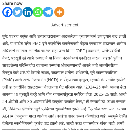
Share now
Advertisement
पुणे
: शहरात मधुमेह आणि उच्चरक्तदाबाच्या आढळलेल्या प्रकरणांमध्ये झपाट्याने वाढ झाली
आहे, या वाढीचे श्रेय PMC द्वारे स्क्रीनिंग कव्हरेजमध्ये मोठ्या प्रमाणात वाढल्याने आरोग्य
अधिकारी सांगतात.
नागरीक-चालित बाह्य रुग्ण विभाग (OPD) दवाखाने, आरोग्यवर्धिनी
केंद्रे, प्रसूती गृहे आणि रुग्णालये या निदान नेटवर्कमध्ये एकत्रित करून, शहराने पूर्वी न
सापडलेल्या परिस्थितीत राहणाऱ्या रुग्णांना ओळखण्यासाठी आपले जाळे लक्षणीयरीत्या
विस्तृत केले आहे.
डॉ वैशाली जाधव, सहाय्यक आरोग्य अधिकारी, पुणे महानगरपालिका
(PMC) आणि असंसर्गजन्य रोग (NCD) कार्यक्रमाच्या प्रमुख, म्हणाले की संख्येत झालेली
उडी हा स्क्रीनिंग साइट्सच्या विस्ताराचा थेट परिणाम आहे.
“2024-25 मध्ये, आमचा डेटा
आमच्या 19 प्रसूती केंद्रे आणि तीन रुग्णालयांपुरता मर्यादित होता. 2025-26 साठी, आम्ही
54 ओपीडी आणि 80 आरोग्यवर्धिनी केंद्रांचा समावेश केला,” ती म्हणाली.
डॉ. जाधव म्हणाले
की, डिजिटल इंटिग्रेशनमुळे प्रक्रिया सुव्यवस्थित झाली आहे. “प्रत्येक रुग्ण आता त्यांच्या
ABHA (आयुष्मान भारत आरोग्य खाते) कार्डचा वापर करून नोंदणीकृत आहे, ज्यामुळे रेकॉर्ड
केलेल्या स्क्रीनिंगमध्ये प्रचंड वाढ झाली आहे. आम्ही फक्त तपासणीवर थांबत नाही; आम्ही