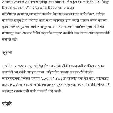
,राजकीय ,न्यायीक ,सामान्यांचे मूलभूत विषय बातमीरुपाने मांडून शासन दरबारी यश मिळवून
दिले आहे.पञकार नितीन जाधव अनेक विषयात पारंगत असून
मार्केटींगतज्ञ,उद्योगतज्ञ,भाषणकार,राजकीय विश्लेषक,मुलाखतकार रणनितीकार ,करिअर
मार्गदर्शक म्हणून ही ते परिचित आहेत.सध्या महाराष्ट्र राज्य मराठी पञकार संघात मंञालय
मुख्य संपर्क प्रमुख पदी कार्यरत असून मंञालयातील राजकीय वार्तांकन मुक्तपणे विविध
माध्यमातून करत असतात.विविध क्षेत्रातील उत्कृष्ट कामगिरी बद्दल त्यांना अनेक पुरस्कारांनी
गौरविले आहे.
सूचना
‘Lokhit News 3’ मधून प्रसिद्ध होणाऱ्या जाहिरातीतील मजकुराची शहनिशा करूनच
वाचकांनी त्या संबंधी व्यवहार करावा. जाहिरातीत आपल्या उत्पादन/सेवेसंदर्भात
जाहिरातदारांनी केलेल्या दाव्यांची ‘Lokhit News 3’ कोणतीही हमी घेत नाही. जाहिरातीत
करण्यात आलेल्या दाव्यांची जाहिरातदाराकडून पूर्तता न झाल्यास त्यास ‘Lokhit News 3’
जबाबदार राहणार नाही याची वाचकांनी नोंद घ्यावी.
संपर्क