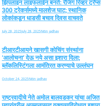
झिपलाइन लाइफलाईन बनते: रॅजिंग रिव्हर ट्रॅप्स
300 ट्रेकर्समध्ये मालशेज घाट; स्थानिक
लोकांकडून धाडसी बचाव दिवस वाचवते
July 28, 2025
July 28, 2025
Nitin jadhav
टीआरटीआयने खासगी कोचिंग संस्थांना
‘आलोचना’ देऊ नये असा इशारा दिला;
ब्लॅकलिस्टिंगला आमंत्रित करण्याचे उल्लंघन
October 24, 2025
Nitin jadhav
राष्ट्रवादीचे नेते अमोल बालवडकर यांचा अजित
पवारांवरील अपमानास्पद वक्तव्याविरोधात इशारा,