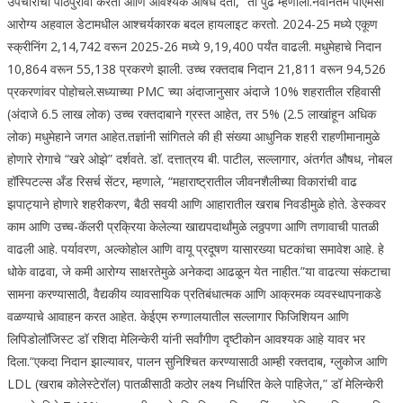
उपचारांचा पाठपुरावा करतो आणि आवश्यक औषधे देतो,” ती पुढे म्हणाली.
नवीनतम पीएमसी
आरोग्य अहवाल डेटामधील आश्चर्यकारक बदल हायलाइट करतो. 2024-25 मध्ये एकूण
स्क्रीनिंग 2,14,742 वरून 2025-26 मध्ये 9,19,400 पर्यंत वाढली. मधुमेहाचे निदान
10,864 वरून 55,138 प्रकरणे झाली. उच्च रक्तदाब निदान 21,811 वरून 94,526
प्रकरणांवर पोहोचले.
सध्याच्या PMC च्या अंदाजानुसार अंदाजे 10% शहरातील रहिवासी
(अंदाजे 6.5 लाख लोक) उच्च रक्तदाबाने ग्रस्त आहेत, तर 5% (2.5 लाखांहून अधिक
लोक) मधुमेहाने जगत आहेत.
तज्ञांनी सांगितले की ही संख्या आधुनिक शहरी राहणीमानामुळे
होणारे रोगाचे “खरे ओझे” दर्शवते. डॉ. दत्तात्रय बी. पाटील, सल्लागार, अंतर्गत औषध, नोबल
हॉस्पिटल्स अँड रिसर्च सेंटर, म्हणाले, “महाराष्ट्रातील जीवनशैलीच्या विकारांची वाढ
झपाट्याने होणारे शहरीकरण, बैठी सवयी आणि आहारातील खराब निवडीमुळे होते. डेस्कवर
काम आणि उच्च-कॅलरी प्रक्रिया केलेल्या खाद्यपदार्थांमुळे लठ्ठपणा आणि तणावाची पातळी
वाढली आहे. पर्यावरण, अल्कोहोल आणि वायू प्रदूषण यासारख्या घटकांचा समावेश आहे. हे
धोके वाढवा, जे कमी आरोग्य साक्षरतेमुळे अनेकदा आढळून येत नाहीत.”
या वाढत्या संकटाचा
सामना करण्यासाठी, वैद्यकीय व्यावसायिक प्रतिबंधात्मक आणि आक्रमक व्यवस्थापनाकडे
वळण्याचे आवाहन करत आहेत. केईएम रुग्णालयातील सल्लागार फिजिशियन आणि
लिपिडोलॉजिस्ट डॉ रशिदा मेलिन्केरी यांनी सर्वांगीण दृष्टीकोन आवश्यक आहे यावर भर
दिला.
“एकदा निदान झाल्यावर, पालन सुनिश्चित करण्यासाठी आम्ही रक्तदाब, ग्लुकोज आणि
LDL (खराब कोलेस्टेरॉल) पातळीसाठी कठोर लक्ष्य निर्धारित केले पाहिजेत,” डॉ मेलिन्केरी