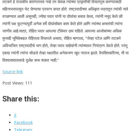
तटकरे हे राजकीय कारणास्तव नव्हे तर केवळ त्यांच्या प्रकृतीची विचारपूस करण्यासाठी
महिनाभरापासून भेट घेण्याचा प्रयत्न करत होते. राष्ट्रवादीच्या अधिकृत पत्रातून त्यांची नावे
वगळण्यात आली असूनही, ज्येष्ठ पवार यांनी या दोघांचा बचाव केला, त्यांनी नमूद केले की
त्यांनी पक्ष फुटण्यापूर्वी अनेक वर्षे दोघांसोबत काम केले होते आणि त्यांच्या क्षमतांची त्यांना
जाणीव आहे.
मात्र, रोहित पवार आपल्या टीकेवर ठाम राहिले. आपल्या आजोबांच्या अधिक
मुत्सद्दी भूमिकेबद्दल रोहितला विचारले असता, रोहित म्हणाला, “जेव्हा पटेल आणि तटकरे
अविभाजित राष्ट्रवादीचे भाग होते, तेव्हा पवार साहेबांनी त्यांच्यावर नियंत्रण ठेवले होते. परंतु
एकदा त्यांनी त्यांना सोडले तेव्हा पक्षातील अनेकजण खूप नाराज झाले. वैयक्तिकरित्या, मी या
विश्वासघाताकडे दुर्लक्ष करू शकत नाही.”
Source link
Post Views:
111
Share this:
X
Facebook
Telegram