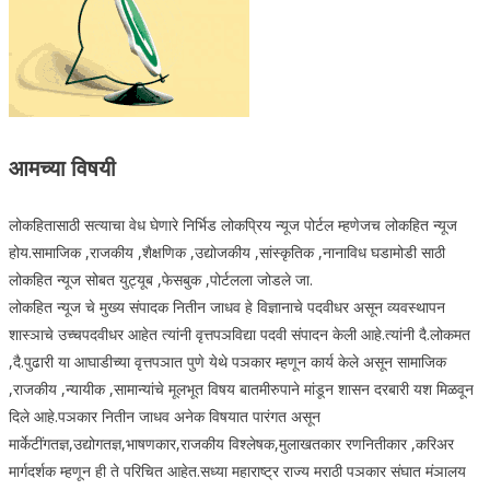
आमच्या विषयी
लोकहितासाठी सत्याचा वेध घेणारे निर्भिड लोकप्रिय न्यूज पोर्टल म्हणेजच लोकहित न्यूज
होय.सामाजिक ,राजकीय ,शैक्षणिक ,उद्योजकीय ,सांस्कृतिक ,नानाविध घडामोडी साठी
लोकहित न्यूज सोबत युट्यूब ,फेसबुक ,पोर्टलला जोडले जा.
लोकहित न्यूज चे मुख्य संपादक नितीन जाधव हे विज्ञानाचे पदवीधर असून व्यवस्थापन
शास्ञाचे उच्चपदवीधर आहेत त्यांनी वृत्तपञविद्या पदवी संपादन केली आहे.त्यांनी दै.लोकमत
,दै.पुढारी या आघाडीच्या वृत्तपञात पुणे येथे पञकार म्हणून कार्य केले असून सामाजिक
,राजकीय ,न्यायीक ,सामान्यांचे मूलभूत विषय बातमीरुपाने मांडून शासन दरबारी यश मिळवून
दिले आहे.पञकार नितीन जाधव अनेक विषयात पारंगत असून
मार्केटींगतज्ञ,उद्योगतज्ञ,भाषणकार,राजकीय विश्लेषक,मुलाखतकार रणनितीकार ,करिअर
मार्गदर्शक म्हणून ही ते परिचित आहेत.सध्या महाराष्ट्र राज्य मराठी पञकार संघात मंञालय