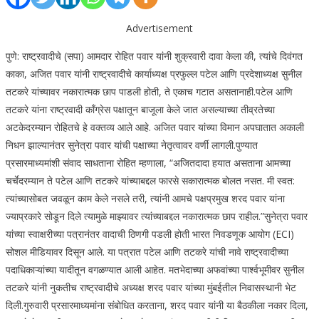
Advertisement
पुणे
: राष्ट्रवादीचे (सपा) आमदार रोहित पवार यांनी शुक्रवारी दावा केला की, त्यांचे दिवंगत
काका, अजित पवार यांनी राष्ट्रवादीचे कार्याध्यक्ष प्रफुल्ल पटेल आणि प्रदेशाध्यक्ष सुनील
तटकरे यांच्यावर नकारात्मक छाप पाडली होती, ते एकाच गटात असतानाही.
पटेल आणि
तटकरे यांना राष्ट्रवादी काँग्रेस पक्षातून बाजूला केले जात असल्याच्या तीव्रतेच्या
अटकेदरम्यान रोहितचे हे वक्तव्य आले आहे. अजित पवार यांच्या विमान अपघातात अकाली
निधन झाल्यानंतर सुनेत्रा पवार यांची पक्षाच्या नेतृत्वावर वर्णी लागली.
पुण्यात
प्रसारमाध्यमांशी संवाद साधताना रोहित म्हणाला, “अजितदादा हयात असताना आमच्या
चर्चेदरम्यान ते पटेल आणि तटकरे यांच्याबद्दल फारसे सकारात्मक बोलत नसत. मी स्वत:
त्यांच्यासोबत जवळून काम केले नसले तरी, त्यांनी आमचे पक्षप्रमुख शरद पवार यांना
ज्याप्रकारे सोडून दिले त्यामुळे माझ्यावर त्यांच्याबद्दल नकारात्मक छाप राहील.”
सुनेत्रा पवार
यांच्या स्वाक्षरीच्या पत्रानंतर वादाची ठिणगी पडली होती
भारत निवडणूक आयोग
(ECI)
सोशल मीडियावर दिसून आले. या पत्रात पटेल आणि तटकरे यांची नावे राष्ट्रवादीच्या
पदाधिकाऱ्यांच्या यादीतून वगळण्यात आली आहेत. मतभेदाच्या अफवांच्या पार्श्वभूमीवर सुनील
तटकरे यांनी नुकतीच राष्ट्रवादीचे अध्यक्ष शरद पवार यांच्या मुंबईतील निवासस्थानी भेट
दिली.
गुरुवारी प्रसारमाध्यमांना संबोधित करताना, शरद पवार यांनी या बैठकीला नकार दिला,