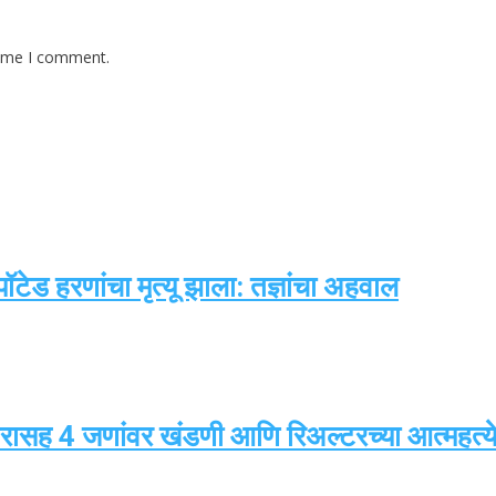
time I comment.
टेड हरणांचा मृत्यू झाला: तज्ञांचा अहवाल
ारासह 4 जणांवर खंडणी आणि रिअल्टरच्या आत्महत्येस 