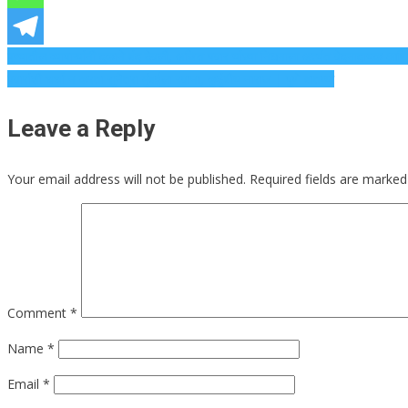
Post
पुण्यातील व्यापाऱ्यांनी दुकाने बंद ठेवली, अजित पवार यांच्या निधनाला अत्यंत वेदनादायक आणि
पवारांशी चर्चा न करता सुनेत्रा मुंबईला रवाना, कुटुंबीय नाराज | पुणे बातम्या
navigation
Leave a Reply
Your email address will not be published.
Required fields are marke
Comment
*
Name
*
Email
*