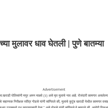
्या मुलावर धाव घेतली | पुणे बातम्या
Advertisement
ला.
खराडी पोलिसांनी मयूर अमन माळवे (२) असे मृत मुलाचे नाव आहे. रोजंदारी कामगार असलेल्या 
चे सहाय्यक निरीक्षक रवींद्र गोडसे यांनी सांगितले की, मुलाचे कुटुंब खराडी येथील कामगार व
कअप ट्रकमध्ये दूध काढण्यासाठी गेला,” असे गोडसे यांनी सांगितले.
ते म्हणाले की, आरोपी पिकअ