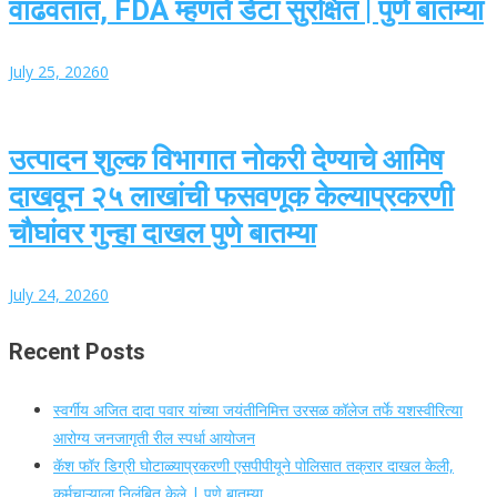
वाढवतात, FDA म्हणते डेटा सुरक्षित | पुणे बातम्या
July 25, 2026
0
उत्पादन शुल्क विभागात नोकरी देण्याचे आमिष
दाखवून २५ लाखांची फसवणूक केल्याप्रकरणी
चौघांवर गुन्हा दाखल पुणे बातम्या
July 24, 2026
0
Recent Posts
स्वर्गीय अजित दादा पवार यांच्या जयंतीनिमित्त उरसळ कॉलेज तर्फे यशस्वीरित्या
आरोग्य जनजागृती रील स्पर्धा आयोजन
कॅश फॉर डिग्री घोटाळ्याप्रकरणी एसपीपीयूने पोलिसात तक्रार दाखल केली,
कर्मचाऱ्याला निलंबित केले | पुणे बातम्या