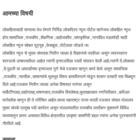
आमच्या विषयी
लोकहितासाठी सत्याचा वेध घेणारे निर्भिड लोकप्रिय न्यूज पोर्टल म्हणेजच लोकहित न्यूज
होय.सामाजिक ,राजकीय ,शैक्षणिक ,उद्योजकीय ,सांस्कृतिक ,नानाविध घडामोडी साठी
लोकहित न्यूज सोबत युट्यूब ,फेसबुक ,पोर्टलला जोडले जा.
लोकहित न्यूज चे मुख्य संपादक नितीन जाधव हे विज्ञानाचे पदवीधर असून व्यवस्थापन
शास्ञाचे उच्चपदवीधर आहेत त्यांनी वृत्तपञविद्या पदवी संपादन केली आहे.त्यांनी दै.लोकमत
,दै.पुढारी या आघाडीच्या वृत्तपञात पुणे येथे पञकार म्हणून कार्य केले असून सामाजिक
,राजकीय ,न्यायीक ,सामान्यांचे मूलभूत विषय बातमीरुपाने मांडून शासन दरबारी यश मिळवून
दिले आहे.पञकार नितीन जाधव अनेक विषयात पारंगत असून
मार्केटींगतज्ञ,उद्योगतज्ञ,भाषणकार,राजकीय विश्लेषक,मुलाखतकार रणनितीकार ,करिअर
मार्गदर्शक म्हणून ही ते परिचित आहेत.सध्या महाराष्ट्र राज्य मराठी पञकार संघात मंञालय
मुख्य संपर्क प्रमुख पदी कार्यरत असून मंञालयातील राजकीय वार्तांकन मुक्तपणे विविध
माध्यमातून करत असतात.विविध क्षेत्रातील उत्कृष्ट कामगिरी बद्दल त्यांना अनेक पुरस्कारांनी
गौरविले आहे.
सूचना