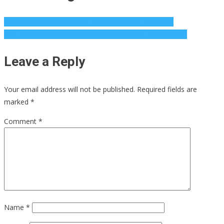
बायोटेक्नॉलॉजी तज्ञाद्वारे महिला आणि शेतकरी सक्षमीकरण | पुणे बातम्या
पाषाण रोडवर मॉर्निंग वॉकसाठी निघालेल्या ७३ वर्षीय महिलेचा मृत्यू पुणे बातम्या
Leave a Reply
Your email address will not be published.
Required fields are
marked
*
Comment
*
Name
*