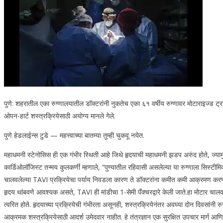
पुणे: शहरातील एका रुग्णालयातील डॉक्टरांनी नुकतेच एका ६१ वर्षीय रुग्णावर मोटाराइज्ड ट्रान्
ओपन-हार्ट शस्त्रक्रियेसाठी अयोग्य मानले गेले.
पुणे हेडलाईन्स टुडे — महत्त्वाच्या बातम्या तुम्ही चुकवू नयेत.
महाधमनी स्टेनोसिस ही एक गंभीर स्थिती आहे जिथे हृदयाची महाधमनी झडप अरुंद होते, ज्यामु
कार्डिओलॉजिस्ट तन्मय कुलकर्णी म्हणाले, “पुण्यातील रहिवासी असलेल्या या रुग्णाला सिस्टी
चालवलेल्या TAVI प्रक्रियेचा पर्याय निवडला कारण ते डॉक्टरांना कमीत कमी आक्रमण करण्या
हृदय थांबवणे आवश्यक असते, TAVI ही मांडीचा 1-सेमी पँक्चरद्वारे केली जाते.
हा मोटार चालव
त्वरित होते. हृदयाच्या प्रक्रियेची गंभीरता असूनही, शस्त्रक्रियेनंतर अवघ्या दोन दिवसांनी 
आक्रमक शस्त्रक्रियेसाठी आदर्श उमेदवार नाहीत. हे तंत्रज्ञान एक सुरक्षित उपचार मार्ग आण