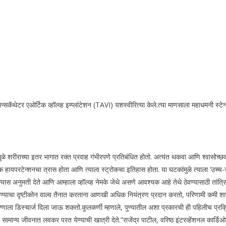
सकॅथेटर एओर्टिक व्हॉल्व्ह इम्प्लांटेशन (TAVI) यशस्वीरित्या केले.
त्या माणसाला महाधमनी स्टेनोस
ळे शरीराच्या इतर भागात रक्त प्रवाह गंभीरपणे प्रतिबंधित होतो. अत्यंत थकवा आणि श्वासोच्छ
मिक हायपरटेन्शनचा त्रास होता आणि त्याला स्ट्रोकचा इतिहास होता. या घटकांमुळे त्याला ‘उच
स अनुमती देते आणि आम्हाला व्हॉल्व्ह नेमके जेथे असणे आवश्यक आहे तेथे ठेवण्यासाठी तांत्
ण्याचा दृष्टीकोन वाल्व तैनात करताना आणखी अधिक नियंत्रण प्रदान करतो, परिणामी कमी शारी
रुग्णाला डिस्चार्ज दिला जाऊ शकतो.
कुलकर्णी म्हणाले, पुण्यातील अशा प्रकारची ही पहिलीच प्रक्र
ि सामान्य जीवनात लवकर परत येण्याची खात्री देते.”
राजेंद्र पाटील, वरिष्ठ इंटरव्हेंशनल कार्ड