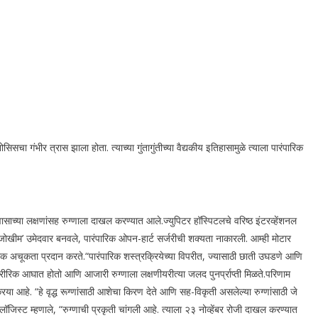
िसचा गंभीर त्रास झाला होता. त्याच्या गुंतागुंतीच्या वैद्यकीय इतिहासामुळे त्याला पारंपारिक
वासाच्या लक्षणांसह रुग्णाला दाखल करण्यात आले.
ज्युपिटर हॉस्पिटलचे वरिष्ठ इंटरव्हेंशनल
्च-जोखीम’ उमेदवार बनवले, पारंपारिक ओपन-हार्ट सर्जरीची शक्यता नाकारली.
आम्ही मोटार
रिक अचूकता प्रदान करते.
“
पारंपारिक शस्त्रक्रियेच्या विपरीत, ज्यासाठी छाती उघडणे आणि
रिक आघात होतो आणि आजारी रुग्णाला लक्षणीयरीत्या जलद पुनर्प्राप्ती मिळते.
परिणाम
िया आहे. “हे वृद्ध रूग्णांसाठी आशेचा किरण देते आणि सह-विकृती असलेल्या रुग्णांसाठी जे
िओलॉजिस्ट म्हणाले, “रुग्णाची प्रकृती चांगली आहे. त्याला २३ नोव्हेंबर रोजी दाखल करण्यात