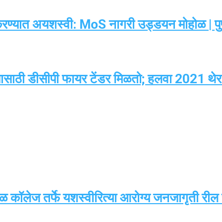
्यात अयशस्वी: MoS नागरी उड्डयन मोहोळ | पुणे
ठी डीसीपी फायर टेंडर मिळतो; हलवा 2021 थेरगॉन 
रसळ कॉलेज तर्फे यशस्वीरित्या आरोग्य जनजागृती रील