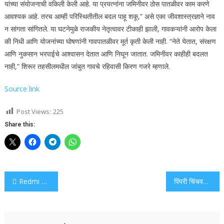
यांच्या संयोजनाची वकिली केली आहे.
या प्रयत्नांना जमिनीवर ठोस पातळीवर काम करणे
आवश्यक आहे.
तरच आम्ही परिस्थितीतील बदल पाहू शकू,” असे एका जीवशास्त्रज्ञाने नाव
न सांगता सांगितले.
या घटनेमुळे राजकीय नेतृत्वावर टीकाही झाली, गावकऱ्यांनी आरोप केला
की निधी आणि योजनांच्या घोषणांनी गावपातळीवर मूर्त कृती केली नाही. “नेते येतात, संरक्षण
आणि नुकसान भरपाईचे आश्वासन देतात आणि निघून जातात. जमिनीवर काहीही बदलत
नाही,” शिरूर तहसीलमधील जांबुत गावचे रहिवासी किरण गजरे म्हणाले.
Source link
Post Views:
225
Share this:
Post
Redmi Note दीर्घकालीन अद्यतनांसह Xiaomi च्या 2026 इंडिया पुशचे नेतृत्व करेल आणि चष्म्यांपासून अनुभवाकडे वळेल
पिंपरी चिंचवडमधील निवडणुकीच्या रणनीतीवर चर्चा करण्यासाठी मनसेने एमव्हीए बैठकीला हजेरी लावली कारण आघाडी शोधण्यासाठी राष्ट्रवादी आणि राष्ट्रवादी (एसपी) यांच्यात चर्चा झाली
navigation