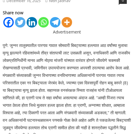
0
December 16, 2025
Nitin Jadhav
Share now
Advertisement
पुणे: जुन्नर तालुक्यातील पारगाव गावात सोमवारी बिबट्याच्या हल्ल्यात आठ वर्षांच्या मुलाचा
मृत्यू झाल्याने रहिवाशांमध्ये तीव्र संतापाची लाट उसळली असून, वनाधिकारी आणि राजकीय
लोकप्रतिनिधींनी मानव आणि मोठ्या मांजरी यांच्यात वारंवार होणारे जीवघेणे चकमकी
रोखण्यासाठी प्रभावी, जमिनीवर उपाययोजना करण्यात अपयशी ठरल्याचा आरोप केला आहे.
मंगळवारी संध्याकाळी जुन्नर विभागाच्या वनविभागाच्या अधिकाऱ्यांनी पारगाव गावात त्याच
परिसरातील एका नर बिबट्याला जेरबंद केले, ज्याच्या एका दिवसापूर्वी रोहन बाबू कापरे (8)
या बिबट्याचा मृत्यू झाला होता.
सहाय्यक वनसंरक्षक स्मिता राजहंस यांनी टीओआयला
सांगितले की, हा प्राणी पाच ते सहा वर्षांचा असल्याचा अंदाज आहे. “आम्ही पिंजरा त्याच
भागात ठेवला होता जिथे मुलावर हल्ला झाला होता. हा प्राणी, अन्नाच्या शोधात, आम्हाला
विश्वास आहे, त्या ठिकाणी परत आला आणि मंगळवारी संध्याकाळी अडकला,” ती म्हणाली.
वन अधिकाऱ्यांनी घटनास्थळावरून पगमार्क गोळा केले आहेत आणि ते पकडलेल्या बिबट्याशी
जुळवून जीवघेण्या हल्ल्यात तोच प्राणी सामील होता की नाही हे शास्त्रोक्त पद्धतीने सिद्ध