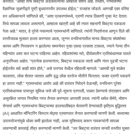
करतील. “आम्ही तोच बिबट्या अडकवल्याचा आम्हाला संशय आहे. तथापि, पगमार्कच्या
वैज्ञानिक जुळणीद्वारे पुष्टी बुधवारपर्यंत उपलब्ध होईल,” राजहंस जोडले.
आणखी एका वरिष्ठ
वन अधिकाऱ्याने सांगितले की, “अशा प्रकरणांमध्ये, प्राणी त्याच ठिकाणी पुन्हा भेट देतात.
तिथे सापळा लावला असल्याने, आम्हाला खात्री आहे की त्यात सहभागी बिबट्या पकडला
गेला आहे.”
मात्र, हे पुरेसे नसल्याचे ग्रामस्थांनी सांगितले. त्यांनी निदर्शनास आणून दिले की
वस्तीजवळ मुलावर हल्ला करण्यात आला, जुन्नर वनविभागातील मानव-बिबट्या संघर्षाच्या
कायम आणि निराकरण न झालेल्या समस्येवर पुन्हा एकदा प्रकाश टाकला, ज्याने गेल्या तीन
महिन्यांत अशा चार घटना पाहिल्या आहेत. रहिवाशांच्या मते, दीर्घकालीन प्रतिबंधात्मक पावले
अनुपस्थित आहेत.
“प्रत्येक हल्ल्यानंतर, बिबट्या पकडला जातो आणि नंतर पुढची घटना
होईपर्यंत सर्व काही शांत होते,” असे पारगाव येथील रहिवासी म्हणाले. “आमची मुले शाळेत
चालतात, लोक शेतात जातात आणि वृद्ध लोक दररोज भीतीने फिरतात. फक्त प्राणी पकडणे
हा उपाय नाही.”
ग्रामस्थांचा आरोप आहे की वारंवार निवेदने देऊनही, वनविभाग पुरेशा
प्रतिबंधात्मक पायाभूत सुविधा जसे की पूर्व-सूचना प्रणाली, पाळत ठेवण्याचे तंत्रज्ञान आणि
असुरक्षित भागात नियमित गस्त तैनात करण्यात अपयशी ठरला.
त्यांनी थर्मल कॅमेरे, मोशन
सेन्सर्स आणि ग्रामस्थांना बिबट्याच्या हालचालींबद्दल चेतावणी देण्यासाठी कृत्रिम बुद्धिमत्ता
(AI) आधारित मॉनिटरिंग सिस्टम मोठ्या प्रमाणावर तैनात करण्याची मागणी केली.
सध्याच्या
उपाययोजनांमुळे धोका कमी झालेला नाही, असा युक्तिवाद करून गावकऱ्यांनी सापळा
लावण्याची कारवाई तीव्र करण्याची मागणी केली. “जर बिबट्या वारंवार मानवी वस्तीत घुसत