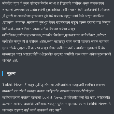
लोकहित न्यूज चे मुख्य संपादक नितीन जाधव हे विज्ञानाचे पदवीधर असून व्यवस्थापन
शास्ञाचे उच्चपदवीधर आहेत त्यांनी वृत्तपञविद्या पदवी संपादन केली आहे.त्यांनी दै.लोकमत
,दै.पुढारी या आघाडीच्या वृत्तपञात पुणे येथे पञकार म्हणून कार्य केले असून सामाजिक
,राजकीय ,न्यायीक ,सामान्यांचे मूलभूत विषय बातमीरुपाने मांडून शासन दरबारी यश मिळवून
दिले आहे.पञकार नितीन जाधव अनेक विषयात पारंगत असून
मार्केटींगतज्ञ,उद्योगतज्ञ,भाषणकार,राजकीय विश्लेषक,मुलाखतकार रणनितीकार ,करिअर
मार्गदर्शक म्हणून ही ते परिचित आहेत.सध्या महाराष्ट्र राज्य मराठी पञकार संघात मंञालय
मुख्य संपर्क प्रमुख पदी कार्यरत असून मंञालयातील राजकीय वार्तांकन मुक्तपणे विविध
माध्यमातून करत असतात.विविध क्षेत्रातील उत्कृष्ट कामगिरी बद्दल त्यांना अनेक पुरस्कारांनी
गौरविले आहे.
सूचना
‘Lokhit News 3’ मधून प्रसिद्ध होणाऱ्या जाहिरातीतील मजकुराची शहनिशा करूनच
वाचकांनी त्या संबंधी व्यवहार करावा. जाहिरातीत आपल्या उत्पादन/सेवेसंदर्भात
जाहिरातदारांनी केलेल्या दाव्यांची ‘Lokhit News 3’ कोणतीही हमी घेत नाही. जाहिरातीत
करण्यात आलेल्या दाव्यांची जाहिरातदाराकडून पूर्तता न झाल्यास त्यास ‘Lokhit News 3’
जबाबदार राहणार नाही याची वाचकांनी नोंद घ्यावी.