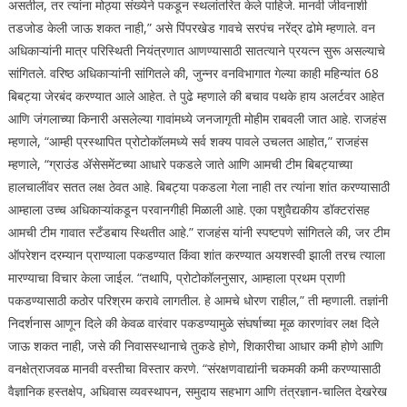
असतील, तर त्यांना मोठ्या संख्येने पकडून स्थलांतरित केले पाहिजे.
मानवी जीवनाशी
तडजोड केली जाऊ शकत नाही,” असे पिंपरखेड गावचे सरपंच नरेंद्र ढोमे म्हणाले.
वन
अधिकाऱ्यांनी मात्र परिस्थिती नियंत्रणात आणण्यासाठी सातत्याने प्रयत्न सुरू असल्याचे
सांगितले. वरिष्ठ अधिकाऱ्यांनी सांगितले की, जुन्नर वनविभागात गेल्या काही महिन्यांत 68
बिबट्या जेरबंद करण्यात आले आहेत. ते पुढे म्हणाले की बचाव पथके हाय अलर्टवर आहेत
आणि जंगलाच्या किनारी असलेल्या गावांमध्ये जनजागृती मोहीम राबवली जात आहे.
राजहंस
म्हणाले, “आम्ही प्रस्थापित प्रोटोकॉलमध्ये सर्व शक्य पावले उचलत आहोत,” राजहंस
म्हणाले, “ग्राउंड ॲसेसमेंटच्या आधारे पकडले जाते आणि आमची टीम बिबट्याच्या
हालचालींवर सतत लक्ष ठेवत आहे. बिबट्या पकडला गेला नाही तर त्यांना शांत करण्यासाठी
आम्हाला उच्च अधिकाऱ्यांकडून परवानगीही मिळाली आहे. एका पशुवैद्यकीय डॉक्टरांसह
आमची टीम गावात स्टँडबाय स्थितीत आहे.”
राजहंस यांनी स्पष्टपणे सांगितले की, जर टीम
ऑपरेशन दरम्यान प्राण्याला पकडण्यात किंवा शांत करण्यात अयशस्वी झाली तरच त्याला
मारण्याचा विचार केला जाईल.
“तथापि, प्रोटोकॉलनुसार, आम्हाला प्रथम प्राणी
पकडण्यासाठी कठोर परिश्रम करावे लागतील. हे आमचे धोरण राहील,” ती म्हणाली.
तज्ञांनी
निदर्शनास आणून दिले की केवळ वारंवार पकडण्यामुळे संघर्षाच्या मूळ कारणांवर लक्ष दिले
जाऊ शकत नाही, जसे की निवासस्थानाचे तुकडे होणे, शिकारीचा आधार कमी होणे आणि
वनक्षेत्राजवळ मानवी वस्तीचा विस्तार करणे. “संरक्षणवाद्यांनी चकमकी कमी करण्यासाठी
वैज्ञानिक हस्तक्षेप, अधिवास व्यवस्थापन, समुदाय सहभाग आणि तंत्रज्ञान-चालित देखरेख