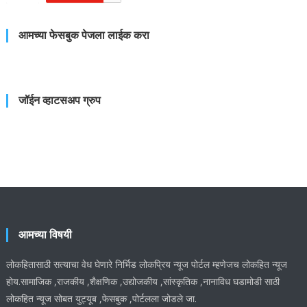
आमच्या फेसबुक पेजला लाईक करा
जॉईन व्हाटसअप ग्रुप
आमच्या विषयी
लोकहितासाठी सत्याचा वेध घेणारे निर्भिड लोकप्रिय न्यूज पोर्टल म्हणेजच लोकहित न्यूज
होय.सामाजिक ,राजकीय ,शैक्षणिक ,उद्योजकीय ,सांस्कृतिक ,नानाविध घडामोडी साठी
लोकहित न्यूज सोबत युट्यूब ,फेसबुक ,पोर्टलला जोडले जा.