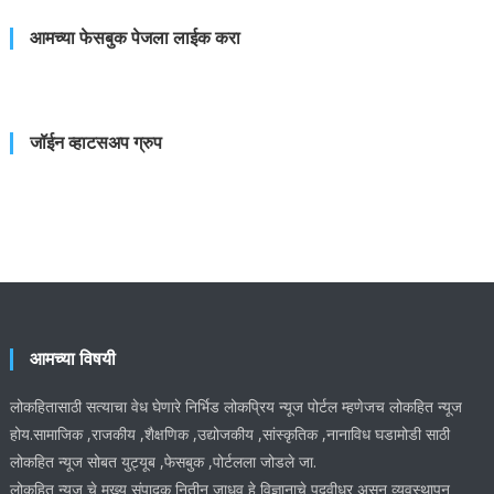
आमच्या फेसबुक पेजला लाईक करा
जॉईन व्हाटसअप ग्रुप
आमच्या विषयी
लोकहितासाठी सत्याचा वेध घेणारे निर्भिड लोकप्रिय न्यूज पोर्टल म्हणेजच लोकहित न्यूज
होय.सामाजिक ,राजकीय ,शैक्षणिक ,उद्योजकीय ,सांस्कृतिक ,नानाविध घडामोडी साठी
लोकहित न्यूज सोबत युट्यूब ,फेसबुक ,पोर्टलला जोडले जा.
लोकहित न्यूज चे मुख्य संपादक नितीन जाधव हे विज्ञानाचे पदवीधर असून व्यवस्थापन