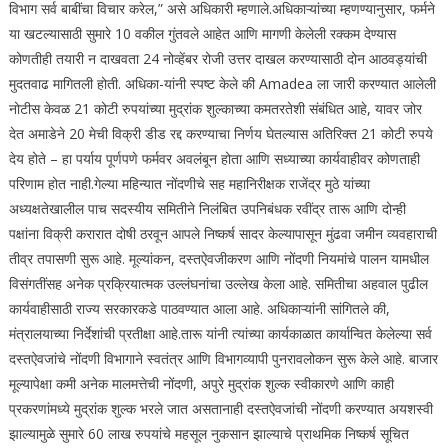
विभाग सर्व बाबींचा विचार करेल,” असे अधिकारी म्हणाले.
अधिकाऱ्यांच्या म्हणण्यानुसार, फर्मने
या खटल्यासाठी सुमारे 10 वकील गुंतवले आहेत आणि मागणी केलेली रक्कम देण्यास
कोणतीही तयारी न दाखवता 24 नोव्हेंबर रोजी उत्तर दाखल करण्यासाठी दोन आठवड्यांची
मुदतवाढ मागितली होती. अधिका-यांनी स्पष्ट केले की Amadea ला जारी करण्यात आलेली
नोटीस केवळ 21 कोटी रुपयांच्या मुद्रांक शुल्काच्या कमतरतेशी संबंधित आहे, यावर जोर
देत अमाडेने 20 मेची विक्री डीड रद्द करण्याचा निर्णय घेतल्यास अतिरिक्त 21 कोटी रुपये
देय होते – हा पर्याय पूर्णपणे फर्मवर अवलंबून होता आणि सध्याच्या कार्यवाहीवर कोणताही
परिणाम होत नाही.
गेल्या महिन्यात नोंदणीचे सह महानिरीक्षक राजेंद्र मुठे यांच्या
अध्यक्षतेखालील पाच सदस्यीय समितीने निलंबित उपनिबंधक रवींद्र तारू आणि दोन्ही
पक्षांना विक्री करारात दोषी ठरवून आपले निष्कर्ष सादर केल्यापासून मुंढवा जमीन व्यवहाराची
तीव्र तपासणी सुरू आहे.
मूल्यांकन, दस्तऐवजीकरण आणि नोंदणी नियमांचे पालन यामधील
विसंगतींसह अनेक प्रक्रियात्मक उल्लंघनांचा उल्लेख केला आहे.
समितीचा अहवाल पुढील
कार्यवाहीसाठी राज्य सरकारकडे पाठवण्यात आला आहे. अधिकाऱ्यांनी सांगितले की,
मंत्रालयाच्या निर्देशांची प्रतीक्षा आहे.
तारू यांनी त्यांच्या कार्यकाळात कार्यान्वित केलेल्या सर्व
दस्तऐवजांचे नोंदणी विभागाने स्वतंत्र आणि विभागव्यापी पुनरावलोकन सुरू केले आहे. बाजार
मूल्यापेक्षा कमी अनेक मालमत्तेची नोंदणी, अपुरे मुद्रांक शुल्क स्वीकारणे आणि काही
प्रकरणांमध्ये मुद्रांक शुल्क भरले जात असतानाही दस्तऐवजांची नोंदणी करण्यात अयशस्वी
झाल्यामुळे सुमारे 60 लाख रुपयांचे महसूल नुकसान झाल्याचे प्राथमिक निष्कर्ष सूचित