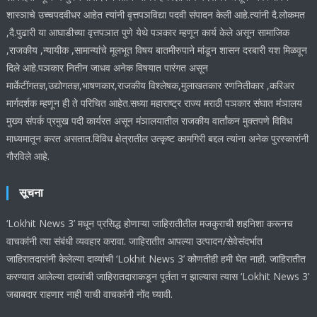
शास्ञाचे उच्चपदवीधर आहेत त्यांनी वृत्तपञविद्या पदवी संपादन केली आहे.त्यांनी दै.लोकमत
,दै.पुढारी या आघाडीच्या वृत्तपञात पुणे येथे पञकार म्हणून कार्य केले असून सामाजिक
,राजकीय ,न्यायीक ,सामान्यांचे मूलभूत विषय बातमीरुपाने मांडून शासन दरबारी यश मिळवून
दिले आहे.पञकार नितीन जाधव अनेक विषयात पारंगत असून
मार्केटींगतज्ञ,उद्योगतज्ञ,भाषणकार,राजकीय विश्लेषक,मुलाखतकार रणनितीकार ,करिअर
मार्गदर्शक म्हणून ही ते परिचित आहेत.सध्या महाराष्ट्र राज्य मराठी पञकार संघात मंञालय
मुख्य संपर्क प्रमुख पदी कार्यरत असून मंञालयातील राजकीय वार्तांकन मुक्तपणे विविध
माध्यमातून करत असतात.विविध क्षेत्रातील उत्कृष्ट कामगिरी बद्दल त्यांना अनेक पुरस्कारांनी
गौरविले आहे.
सूचना
‘Lokhit News 3’ मधून प्रसिद्ध होणाऱ्या जाहिरातीतील मजकुराची शहनिशा करूनच
वाचकांनी त्या संबंधी व्यवहार करावा. जाहिरातीत आपल्या उत्पादन/सेवेसंदर्भात
जाहिरातदारांनी केलेल्या दाव्यांची ‘Lokhit News 3’ कोणतीही हमी घेत नाही. जाहिरातीत
करण्यात आलेल्या दाव्यांची जाहिरातदाराकडून पूर्तता न झाल्यास त्यास ‘Lokhit News 3’
जबाबदार राहणार नाही याची वाचकांनी नोंद घ्यावी.