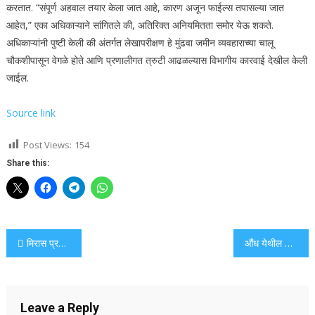
करतात. “संपूर्ण अहवाल तयार केला जात आहे, कारण अजून फाईल्स तपासल्या जात
आहेत,” एका अधिकाऱ्याने सांगितले की, अतिरिक्त अनियमितता समोर येऊ शकते.
अधिकाऱ्यांनी पुष्टी केली की अंतर्गत लेखापरीक्षण हे मुंढवा जमीन व्यवहाराच्या चालू
चौकशीपासून वेगळे होते आणि प्रणालीगत त्रुटी आढळल्यास विभागीय कारवाई देखील केली
जाईल.
Source link
Post Views:
154
Share this:
Post
मिरास प्रदर्शनात स्पॉटलाइटमध्ये वारशाने मिळालेली कौशल्ये
औंध येथील आयुष हॉस्पीटमध्ये वैकल्पिक औषधोपचारांना फायदा झाला | पुणे बातम्या
navigation
Leave a Reply