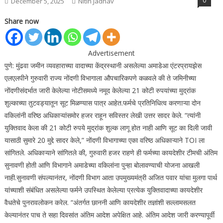
0
December 5, 2025
Nitin Jadhav
Share now
Advertisement
पुणे: मुंढवा जमीन व्यवहाराच्या वादाच्या केंद्रस्थानी असलेल्या अमाडेआ एंटरप्रायझेस
एलएलपीने गुरुवारी राज्य नोंदणी विभागाला औपचारिकपणे कळवले की ते जमिनीच्या
नोंदणीसंदर्भात जारी केलेल्या नोटीसमध्ये नमूद केलेल्या 21 कोटी रुपयांच्या मुद्रांक
शुल्काच्या तुटवड्यातून सूट मिळण्यास पात्र आहेत.
फर्मचे प्रतिनिधित्व करणाऱ्या दोन
वकिलांनी वरिष्ठ अधिकाऱ्यांसमोर हजर राहून सविस्तर लेखी उत्तर सादर केले. “त्यांनी
युक्तिवाद केला की 21 कोटी रुपये मुद्रांक शुल्क लागू होत नाही आणि सूट का दिली जावी
यासाठी सुमारे 20 मुद्दे सादर केले,” नोंदणी विभागाच्या एका वरिष्ठ अधिकाऱ्याने TOI ला
सांगितले.
अधिकाऱ्याने सांगितले की, गुरुवारी हजर राहणे ही फर्मच्या कायदेशीर टीमची अंतिम
सुनावणी होती आणि विभागाने अमाडेच्या वकिलांना पुन्हा बोलावण्याची योजना आखली
नाही.
सुनावणी संपल्यानंतर, नोंदणी विभाग आता उपमुख्यमंत्री अजित पवार यांचा मुलगा पार्थ
यांच्याशी संबंधित असलेल्या फर्मने उपस्थित केलेल्या प्रत्येक युक्तिवादाच्या कायदेशीर
वैधतेचे पुनरावलोकन करेल. “अंतर्गत छाननी आणि कायदेशीर तज्ञांशी सल्लामसलत
केल्यानंतर पाच ते सहा दिवसांत अंतिम आदेश अपेक्षित आहे. अंतिम आदेश जारी करण्यापूर्वी