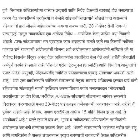
पुणे: नियामक अधिकाऱ्यांच्या वारंवार तक्रारी आणि निर्देश देऊनही कारवाई होत नसल्याचा
कारण देत रामनदीमध्ये प्रक्रिया न केलेले सांडपाणी सातत्याने सोडले जात असल्याचे
रहिवाशांनी हात जोडले आहेत.
त्यांच्या मागण्या दाबण्यासाठी, 28 नोव्हेंबर रोजी ‘रामनदी
सत्याग्रह’ म्हणून नावाजलेला एक अनोखा निषेध – आयोजित केला जाईल. ज्या ठिकाणी
अंदाजे 70% सांडपाण्याचा भार प्रवाहात जात असल्याचे मानले जाते त्या ठिकाणी नदीच्या
पाण्यात उभे राहण्याची आंदोलकांची योजना आहे.
आंदोलनाच्या आयोजकांनी सांगितले की या
विशिष्ट विसर्जन बिंदूवर अनेक वेळा अधिकाऱ्यांना ध्वजांकित केले गेले आहे, तरीही कोणतीही
अर्थपूर्ण कार्यवाही झाली नाही.
“नॅशनल ग्रीन ट्रिब्युनल (एनजीटी) आणि विभागीय आयुक्तांचे
स्पष्ट आदेश असूनही, पीएमआरडीए नदीतील सांडपाण्याचा प्रवाह रोखण्यात अपयशी ठरले
आहे,” असे एका कार्यकर्त्याने सांगितले.
आंदोलनाचे नेतृत्व करणारे अधिवक्ता कृणाल घार्रे यांनी
रहिवाशांना शांततापूर्ण नागरी प्रतिकार करण्याशिवाय पर्याय नसल्याबद्दल “नोकरशाही
उदासीनता” ला दोष दिला.
“नदीतील 70-80% सांडपाणी सोडणाऱ्या जागेवर समस्येचे
निराकरण करण्यासाठी फक्त 30-मीटर पाइपलाइन कनेक्शनची आवश्यकता आहे, तरीही ती
पूर्ववत राहिली आहे. शिवाय, पाषाण एसटीपीला आधीच 15 महिने विलंब झाला आहे. ते
अस्वीकार्य आहे,” घाररे म्हणाले.
बावधन, भूगाव व नदीकाठच्या परिसरातील नागरिकांनी
आंदोलनात सहभागी होण्याचा संकल्प केला आहे. “आम्ही सांडपाण्याने भरलेल्या नदीत उभे राहू
आणि नागरिकांना हे पाऊल उचलण्यास प्रवृत्त करण्याची जबाबदारी केवळ अधिकारीच