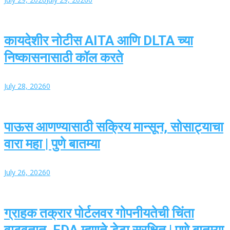
कायदेशीर नोटीस AITA आणि DLTA च्या
निष्कासनासाठी कॉल करते
July 28, 2026
0
पाऊस आणण्यासाठी सक्रिय मान्सून, सोसाट्याचा
वारा महा | पुणे बातम्या
July 26, 2026
0
ग्राहक तक्रार पोर्टलवर गोपनीयतेची चिंता
वाढवतात, FDA म्हणते डेटा सुरक्षित | पुणे बातम्या