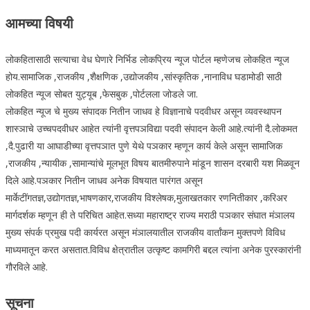
आमच्या विषयी
लोकहितासाठी सत्याचा वेध घेणारे निर्भिड लोकप्रिय न्यूज पोर्टल म्हणेजच लोकहित न्यूज
होय.सामाजिक ,राजकीय ,शैक्षणिक ,उद्योजकीय ,सांस्कृतिक ,नानाविध घडामोडी साठी
लोकहित न्यूज सोबत युट्यूब ,फेसबुक ,पोर्टलला जोडले जा.
लोकहित न्यूज चे मुख्य संपादक नितीन जाधव हे विज्ञानाचे पदवीधर असून व्यवस्थापन
शास्ञाचे उच्चपदवीधर आहेत त्यांनी वृत्तपञविद्या पदवी संपादन केली आहे.त्यांनी दै.लोकमत
,दै.पुढारी या आघाडीच्या वृत्तपञात पुणे येथे पञकार म्हणून कार्य केले असून सामाजिक
,राजकीय ,न्यायीक ,सामान्यांचे मूलभूत विषय बातमीरुपाने मांडून शासन दरबारी यश मिळवून
दिले आहे.पञकार नितीन जाधव अनेक विषयात पारंगत असून
मार्केटींगतज्ञ,उद्योगतज्ञ,भाषणकार,राजकीय विश्लेषक,मुलाखतकार रणनितीकार ,करिअर
मार्गदर्शक म्हणून ही ते परिचित आहेत.सध्या महाराष्ट्र राज्य मराठी पञकार संघात मंञालय
मुख्य संपर्क प्रमुख पदी कार्यरत असून मंञालयातील राजकीय वार्तांकन मुक्तपणे विविध
माध्यमातून करत असतात.विविध क्षेत्रातील उत्कृष्ट कामगिरी बद्दल त्यांना अनेक पुरस्कारांनी
गौरविले आहे.
सूचना