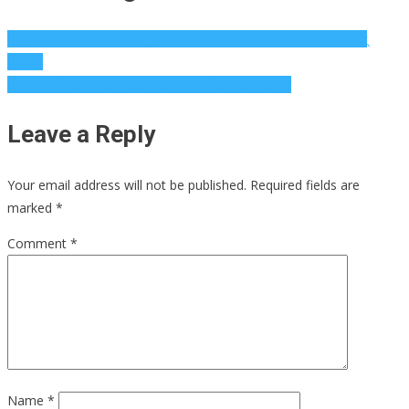
ज्युनियर गोल्फर्ससाठी पायाभूत सुविधा निर्माण करण्याची गरज आहे, असे युवराज संधू
म्हणतात
पुणे पोलिसांनी एमपी गावात बंदुक बनवणाऱ्या युनिटवर छापा टाकला
Leave a Reply
Your email address will not be published.
Required fields are
marked
*
Comment
*
Name
*