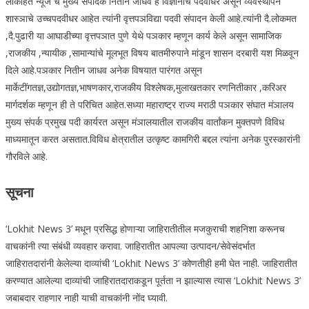
लोकहित न्यूज चे मुख्य संपादक नितीन जाधव हे विज्ञानाचे पदवीधर असून व्यवस्थापन
शास्ञाचे उच्चपदवीधर आहेत त्यांनी वृत्तपञविद्या पदवी संपादन केली आहे.त्यांनी दै.लोकमत
,दै.पुढारी या आघाडीच्या वृत्तपञात पुणे येथे पञकार म्हणून कार्य केले असून सामाजिक
,राजकीय ,न्यायीक ,सामान्यांचे मूलभूत विषय बातमीरुपाने मांडून शासन दरबारी यश मिळवून
दिले आहे.पञकार नितीन जाधव अनेक विषयात पारंगत असून
मार्केटींगतज्ञ,उद्योगतज्ञ,भाषणकार,राजकीय विश्लेषक,मुलाखतकार रणनितीकार ,करिअर
मार्गदर्शक म्हणून ही ते परिचित आहेत.सध्या महाराष्ट्र राज्य मराठी पञकार संघात मंञालय
मुख्य संपर्क प्रमुख पदी कार्यरत असून मंञालयातील राजकीय वार्तांकन मुक्तपणे विविध
माध्यमातून करत असतात.विविध क्षेत्रातील उत्कृष्ट कामगिरी बद्दल त्यांना अनेक पुरस्कारांनी
गौरविले आहे.
सूचना
‘Lokhit News 3’ मधून प्रसिद्ध होणाऱ्या जाहिरातीतील मजकुराची शहनिशा करूनच
वाचकांनी त्या संबंधी व्यवहार करावा. जाहिरातीत आपल्या उत्पादन/सेवेसंदर्भात
जाहिरातदारांनी केलेल्या दाव्यांची ‘Lokhit News 3’ कोणतीही हमी घेत नाही. जाहिरातीत
करण्यात आलेल्या दाव्यांची जाहिरातदाराकडून पूर्तता न झाल्यास त्यास ‘Lokhit News 3’
जबाबदार राहणार नाही याची वाचकांनी नोंद घ्यावी.