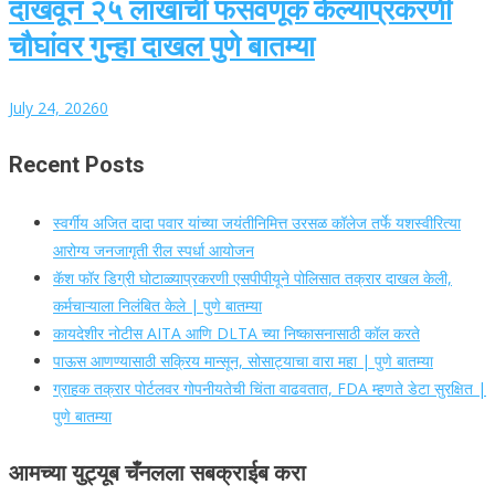
दाखवून २५ लाखांची फसवणूक केल्याप्रकरणी
चौघांवर गुन्हा दाखल पुणे बातम्या
July 24, 2026
0
Recent Posts
स्वर्गीय अजित दादा पवार यांच्या जयंतीनिमित्त उरसळ कॉलेज तर्फे यशस्वीरित्या
आरोग्य जनजागृती रील स्पर्धा आयोजन
कॅश फॉर डिग्री घोटाळ्याप्रकरणी एसपीपीयूने पोलिसात तक्रार दाखल केली,
कर्मचाऱ्याला निलंबित केले | पुणे बातम्या
कायदेशीर नोटीस AITA आणि DLTA च्या निष्कासनासाठी कॉल करते
पाऊस आणण्यासाठी सक्रिय मान्सून, सोसाट्याचा वारा महा | पुणे बातम्या
ग्राहक तक्रार पोर्टलवर गोपनीयतेची चिंता वाढवतात, FDA म्हणते डेटा सुरक्षित |
पुणे बातम्या
आमच्या युट्यूब चँनलला सबक्राईब करा