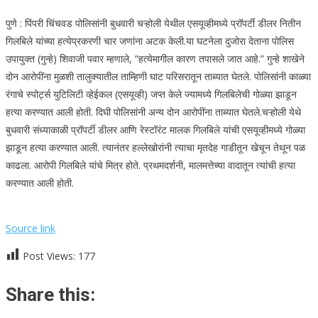
पुणे : पिंपरी चिंचवड पोलिसांनी बुधवारी चऱ्होली येथील एसयूव्हीमध्ये प्रॉपर्टी डीलर नितीन
गिलबिले यांच्या हत्येप्रकरणी चार जणांना अटक केली.
या घटनेला दुजोरा देताना पोलिस
उपायुक्त (गुन्हे) शिवाजी पवार म्हणाले, “हत्येमागील कारण तपासले जात आहे.”
गुन्हे शाखेने
दोन आरोपींना मुळशी तालुक्यातील ताम्हिणी घाट परिसरातून ताब्यात घेतले. पोलिसांनी काळ्या
रंगाचे स्पोर्ट्स युटिलिटी व्हेईकल (एसयूव्ही) जप्त केले ज्यामध्ये गिलबिलेची गोळ्या झाडून
हत्या करण्यात आली होती. दिघी पोलिसांनी अन्य दोन आरोपींना ताब्यात घेतले.
चऱ्होली येथे
बुधवारी संध्याकाळी प्रॉपर्टी डीलर आणि रेस्टॉरंट मालक गिलबिले यांची एसयूव्हीमध्ये गोळ्या
झाडून हत्या करण्यात आली. त्यानंतर हल्लेखोरांनी त्याचा मृतदेह गाडीतून खेचून तेथून पळ
काढला. आरोपी गिलबिले यांचे मित्र होते. प्रथमदर्शनी, मालमत्तेच्या वादातून त्यांची हत्या
करण्यात आली होती.
Source link
Post Views:
177
Share this: