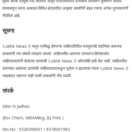
मुख्य संपर्क प्रमुख पदी कार्यरत असून मंञालयातील राजकीय वार्तांकन मुक्तपणे विविध
माध्यमातून करत असतात.विविध क्षेत्रातील उत्कृष्ट कामगिरी बद्दल त्यांना अनेक पुरस्कारांनी
गौरविले आहे.
सूचना
‘Lokhit News 3’ मधून प्रसिद्ध होणाऱ्या जाहिरातीतील मजकुराची शहनिशा करूनच
वाचकांनी त्या संबंधी व्यवहार करावा. जाहिरातीत आपल्या उत्पादन/सेवेसंदर्भात
जाहिरातदारांनी केलेल्या दाव्यांची ‘Lokhit News 3’ कोणतीही हमी घेत नाही. जाहिरातीत
करण्यात आलेल्या दाव्यांची जाहिरातदाराकडून पूर्तता न झाल्यास त्यास ‘Lokhit News 3’
जबाबदार राहणार नाही याची वाचकांनी नोंद घ्यावी.
संपर्क
Nitin N Jadhav
(Bsc Chem, MBAMktg ,BJ Print )
Mo.No : 9326398001 / 8378001983