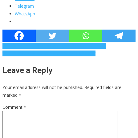
Telegram
WhatsApp
Post
17 वर्षीय तरुणाची भरदिवसा वार करून हत्या, 3 अल्पवयीनांना ताब्यात
तालचक्र येथील स्पॉटलाइटमधील ताल आणि राग | पुणे बातम्या
navigation
Leave a Reply
Your email address will not be published.
Required fields are
marked
*
Comment
*