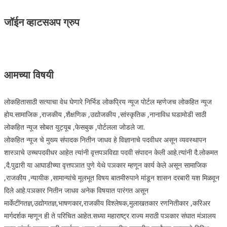
जॉईन व्हाटसअप ग्रुप
आमच्या विषयी
लोकहितासाठी सत्याचा वेध घेणारे निर्भिड लोकप्रिय न्यूज पोर्टल म्हणेजच लोकहित न्यूज
होय.सामाजिक ,राजकीय ,शैक्षणिक ,उद्योजकीय ,सांस्कृतिक ,नानाविध घडामोडी साठी
लोकहित न्यूज सोबत युट्यूब ,फेसबुक ,पोर्टलला जोडले जा.
लोकहित न्यूज चे मुख्य संपादक नितीन जाधव हे विज्ञानाचे पदवीधर असून व्यवस्थापन
शास्ञाचे उच्चपदवीधर आहेत त्यांनी वृत्तपञविद्या पदवी संपादन केली आहे.त्यांनी दै.लोकमत
,दै.पुढारी या आघाडीच्या वृत्तपञात पुणे येथे पञकार म्हणून कार्य केले असून सामाजिक
,राजकीय ,न्यायीक ,सामान्यांचे मूलभूत विषय बातमीरुपाने मांडून शासन दरबारी यश मिळवून
दिले आहे.पञकार नितीन जाधव अनेक विषयात पारंगत असून
मार्केटींगतज्ञ,उद्योगतज्ञ,भाषणकार,राजकीय विश्लेषक,मुलाखतकार रणनितीकार ,करिअर
मार्गदर्शक म्हणून ही ते परिचित आहेत.सध्या महाराष्ट्र राज्य मराठी पञकार संघात मंञालय