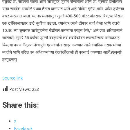
पशुवैद्य डॉ. सात्विक पाठक आणि शार्पशूटर जुबीन पोस्टवाला आणि डॉ. प्रसाद दाभोलकर
यांचा समावेश असलेले पथक तैनात करण्यात आले आहे.
“कॅमेरा ट्रॅप्स आणि थर्मल ड्रोनचा
वापर करण्यात आला. घटनास्थळापासून सुमारे 400-500 मीटर अंतरावर बिबट्या दिसला.
एक ट्रँक्विलायझर डार्ट चुकीचा उडाला, त्यानंतर त्याने टीमवर चार्ज केला आणि रात्री
10.30 च्या सुमारास शार्पशूटर्सना गोळीबार करण्यास प्रवृत्त केले,” असे एका अधिकाऱ्याने
सांगितले, सुमारे 56 वर्षांचा प्राणी.
बिबट्याचे शव शवविच्छेदन तपासणीसाठी माणिकडोह
बिबट्या बचाव केंद्रात नेण्यापूर्वी ग्रामस्थांना सादर करण्यात आले.
स्थानिक ग्रामस्थांच्या
मदतीने आणि वरिष्ठ वन अधिकाऱ्यांच्या देखरेखीखाली ही कारवाई करण्यात आली.
(एजन्सी
इनपुटसह)
Source link
Post Views:
228
Share this:
X
Facebook