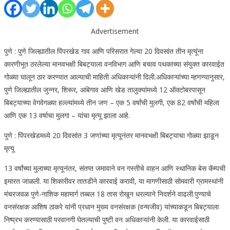
Advertisement
पुणे : पुणे जिल्ह्यातील पिंपरखेड गाव आणि परिसरात गेल्या 20 दिवसांत तीन मृत्यूंना
कारणीभूत ठरलेल्या मानवभक्षी बिबट्याला वनविभाग आणि बचाव पथकाच्या संयुक्त कारवाईत
गोळ्या घालून ठार करण्यात आल्याची माहिती अधिकाऱ्यांनी दिली.
अधिकाऱ्यांच्या म्हणण्यानुसार,
पुणे जिल्ह्यातील जुन्नर, शिरूर, आंबेगाव आणि खेड तालुक्यांमध्ये 12 ऑक्टोबरपासून
बिबट्याच्या वेगवेगळ्या हल्ल्यांमध्ये तीन जण – एक 5 वर्षांची मुलगी, एक 82 वर्षांची महिला
आणि एक 13 वर्षाचा मुलगा – यांचा मृत्यू झाला आहे.
पुणे : पिंपरखेडमध्ये 20 दिवसांत 3 जणांच्या मृत्यूनंतर मानवभक्षी बिबट्याचा गोळ्या झाडून
मृत्यू
13 वर्षांच्या मुलाच्या मृत्यूनंतर, संतप्त जमावाने वन गस्तीचे वाहन आणि स्थानिक बेस कॅम्पची
इमारत जाळली. या शिकारीवर तातडीने कारवाई करावी, या मागणीसाठी सोमवारी ग्रामस्थांनी
मंचरजवळ पुणे-नाशिक महामार्ग तब्बल 18 तास रोखून धरल्याने निदर्शने वाढली.
पुण्याचे
वनसंरक्षक आशिष ठाकरे यांनी प्रधान मुख्य वनसंरक्षक (वन्यजीव) यांच्याकडून बिबट्याला
निष्प्रभ करण्यासाठी परवानगी घेतल्याची पुष्टी वन अधिकाऱ्यांनी केली.
या कारवाईसाठी