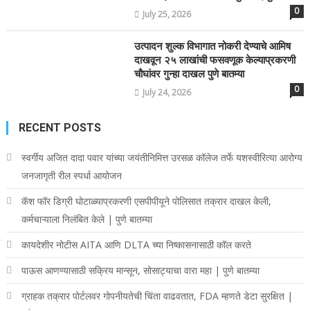
0
July 25, 2026
उत्पादन शुल्क विभागात नोकरी देण्याचे आमिष
दाखवून २५ लाखांची फसवणूक केल्याप्रकरणी
चौघांवर गुन्हा दाखल पुणे बातम्या
0
July 24, 2026
RECENT POSTS
स्वर्गीय अजित दादा पवार यांच्या जयंतीनिमित्त उरसळ कॉलेज तर्फे यशस्वीरित्या आरोग्य
जनजागृती रील स्पर्धा आयोजन
कॅश फॉर डिग्री घोटाळ्याप्रकरणी एसपीपीयूने पोलिसात तक्रार दाखल केली,
कर्मचाऱ्याला निलंबित केले | पुणे बातम्या
कायदेशीर नोटीस AITA आणि DLTA च्या निष्कासनासाठी कॉल करते
पाऊस आणण्यासाठी सक्रिय मान्सून, सोसाट्याचा वारा महा | पुणे बातम्या
ग्राहक तक्रार पोर्टलवर गोपनीयतेची चिंता वाढवतात, FDA म्हणते डेटा सुरक्षित |