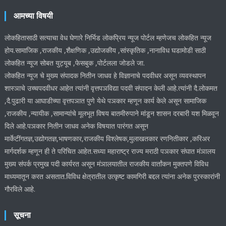
आमच्या विषयी
लोकहितासाठी सत्याचा वेध घेणारे निर्भिड लोकप्रिय न्यूज पोर्टल म्हणेजच लोकहित न्यूज
होय.सामाजिक ,राजकीय ,शैक्षणिक ,उद्योजकीय ,सांस्कृतिक ,नानाविध घडामोडी साठी
लोकहित न्यूज सोबत युट्यूब ,फेसबुक ,पोर्टलला जोडले जा.
लोकहित न्यूज चे मुख्य संपादक नितीन जाधव हे विज्ञानाचे पदवीधर असून व्यवस्थापन
शास्ञाचे उच्चपदवीधर आहेत त्यांनी वृत्तपञविद्या पदवी संपादन केली आहे.त्यांनी दै.लोकमत
,दै.पुढारी या आघाडीच्या वृत्तपञात पुणे येथे पञकार म्हणून कार्य केले असून सामाजिक
,राजकीय ,न्यायीक ,सामान्यांचे मूलभूत विषय बातमीरुपाने मांडून शासन दरबारी यश मिळवून
दिले आहे.पञकार नितीन जाधव अनेक विषयात पारंगत असून
मार्केटींगतज्ञ,उद्योगतज्ञ,भाषणकार,राजकीय विश्लेषक,मुलाखतकार रणनितीकार ,करिअर
मार्गदर्शक म्हणून ही ते परिचित आहेत.सध्या महाराष्ट्र राज्य मराठी पञकार संघात मंञालय
मुख्य संपर्क प्रमुख पदी कार्यरत असून मंञालयातील राजकीय वार्तांकन मुक्तपणे विविध
माध्यमातून करत असतात.विविध क्षेत्रातील उत्कृष्ट कामगिरी बद्दल त्यांना अनेक पुरस्कारांनी
गौरविले आहे.
सूचना