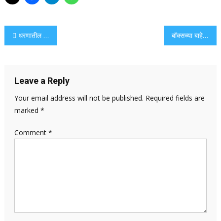
Post
धरणातील पाणीसाठा शहरांकडे वळवण्यात आल्याने जलसंकट अधिक गंभीर होण्याचा इशारा शेतकरी देतात
बॉक्सच्या बाहेर: पुनर्नवीनीकरण केलेले कार्टन्स शाळेच्या बेंचमध्ये पुन्हा तयार केले जातात
navigation
Leave a Reply
Your email address will not be published.
Required fields are
marked
*
Comment
*