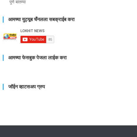
पुणे बातम्या
आमच्या युट्यूब चँनलला सबक्राईब करा
आमच्या फेसबुक पेजला लाईक करा
जॉईन व्हाटसअप ग्रुप