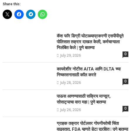
Share this:
कॅश फॉर डिग्री घोटाळ्याप्रकरणी एसपीपीयूने
पोलिसात तक्रार दाखल केली, कर्मचाऱ्याला
निलंबित केले | पुणे बातम्या
0
July 29, 2026
कायदेशीर नोटीस AITA आणि DLTA च्या
निष्कासनासाठी कॉल करते
0
July 28, 2026
पाऊस आणण्यासाठी सक्रिय मान्सून,
सोसाट्याचा वारा महा | पुणे बातम्या
0
July 26, 2026
ग्राहक तक्रार पोर्टलवर गोपनीयतेची चिंता
वाढवतात, FDA म्हणते डेटा सुरक्षित | पुणे बातम्या