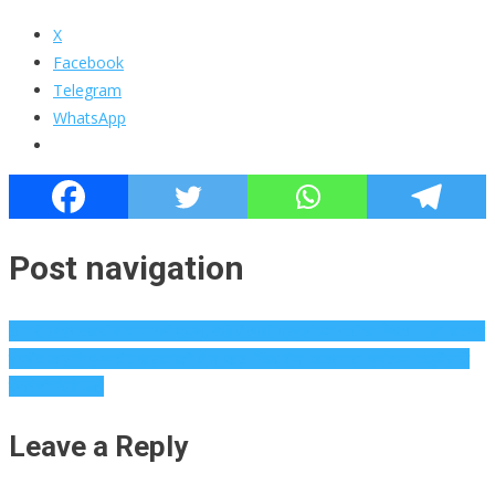
X
Facebook
Telegram
WhatsApp
Post navigation
धानोरी-लोहेगाववासीयांचा नागरी दुर्लक्ष, वेले पीएमसी प्रमुखांच्या गाडीचा निषेध | पुणे बातम्या
सुप्रीम कोर्टाने पुण्यातील बालभारती-पौड फाटा लिंक रोड प्रकल्पाला पर्यावरण मंजुरीसाठी
स्थगिती दिली आहे
Leave a Reply