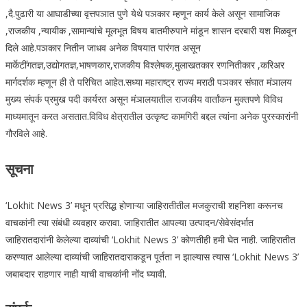
,दै.पुढारी या आघाडीच्या वृत्तपञात पुणे येथे पञकार म्हणून कार्य केले असून सामाजिक
,राजकीय ,न्यायीक ,सामान्यांचे मूलभूत विषय बातमीरुपाने मांडून शासन दरबारी यश मिळवून
दिले आहे.पञकार नितीन जाधव अनेक विषयात पारंगत असून
मार्केटींगतज्ञ,उद्योगतज्ञ,भाषणकार,राजकीय विश्लेषक,मुलाखतकार रणनितीकार ,करिअर
मार्गदर्शक म्हणून ही ते परिचित आहेत.सध्या महाराष्ट्र राज्य मराठी पञकार संघात मंञालय
मुख्य संपर्क प्रमुख पदी कार्यरत असून मंञालयातील राजकीय वार्तांकन मुक्तपणे विविध
माध्यमातून करत असतात.विविध क्षेत्रातील उत्कृष्ट कामगिरी बद्दल त्यांना अनेक पुरस्कारांनी
गौरविले आहे.
सूचना
‘Lokhit News 3’ मधून प्रसिद्ध होणाऱ्या जाहिरातीतील मजकुराची शहनिशा करूनच
वाचकांनी त्या संबंधी व्यवहार करावा. जाहिरातीत आपल्या उत्पादन/सेवेसंदर्भात
जाहिरातदारांनी केलेल्या दाव्यांची ‘Lokhit News 3’ कोणतीही हमी घेत नाही. जाहिरातीत
करण्यात आलेल्या दाव्यांची जाहिरातदाराकडून पूर्तता न झाल्यास त्यास ‘Lokhit News 3’
जबाबदार राहणार नाही याची वाचकांनी नोंद घ्यावी.