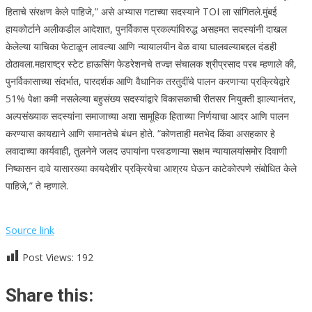
हिताचे संरक्षण केले पाहिजे,” असे अभ्यास गटाच्या सदस्याने TOI ला सांगितले.
मुंबई
हायकोर्टाने अलीकडील आदेशात, पुनर्विकास प्रकल्पांविरुद्ध असहमत सदस्यांनी दाखल
केलेल्या याचिका फेटाळून लावल्या आणि न्यायालयीन वेळ वाया घालवल्याबद्दल दंडही
ठोठावला.
महाराष्ट्र स्टेट हाऊसिंग फेडरेशनचे तज्ज्ञ संचालक श्रीप्रसाद परब म्हणाले की,
पुनर्विकासाच्या संदर्भात, पारदर्शक आणि वैधानिक तरतुदींचे पालन करणाऱ्या प्रक्रियेद्वारे
51% पेक्षा कमी नसलेल्या बहुसंख्य सदस्यांद्वारे विकासकाची रीतसर नियुक्ती झाल्यानंतर,
अल्पसंख्याक सदस्यांना समाजाच्या अशा सामूहिक हिताच्या निर्णयाचा आदर आणि पालन
करण्यास कायद्याने आणि समानतेचे बंधन होते. “कोणताही मतभेद किंवा असहकार हे
लवादाच्या कार्यवाही, तुलनेने जलद उपायांना परवडणाऱ्या सक्षम न्यायालयांसमोर दिवाणी
निष्कासन दावे यासारख्या कायदेशीर प्रक्रियेचा आश्रय घेऊन काटेकोरपणे संबोधित केले
पाहिजे,” ते म्हणाले.
Source link
Post Views:
192
Share this: