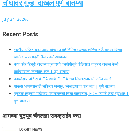
चौघांवर गुन्हा दाखल पुणे बातम्या
July 24, 2026
0
Recent Posts
स्वर्गीय अजित दादा पवार यांच्या जयंतीनिमित्त उरसळ कॉलेज तर्फे यशस्वीरित्या
आरोग्य जनजागृती रील स्पर्धा आयोजन
कॅश फॉर डिग्री घोटाळ्याप्रकरणी एसपीपीयूने पोलिसात तक्रार दाखल केली,
कर्मचाऱ्याला निलंबित केले | पुणे बातम्या
कायदेशीर नोटीस AITA आणि DLTA च्या निष्कासनासाठी कॉल करते
पाऊस आणण्यासाठी सक्रिय मान्सून, सोसाट्याचा वारा महा | पुणे बातम्या
ग्राहक तक्रार पोर्टलवर गोपनीयतेची चिंता वाढवतात, FDA म्हणते डेटा सुरक्षित |
पुणे बातम्या
आमच्या युट्यूब चँनलला सबक्राईब करा