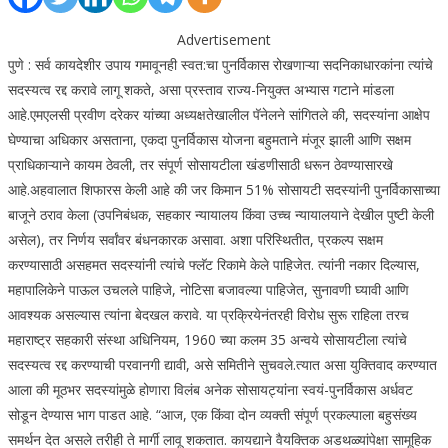
Advertisement
पुणे : सर्व कायदेशीर उपाय गमावूनही स्वत:चा पुनर्विकास रोखणाऱ्या सदनिकाधारकांना त्यांचे
सदस्यत्व रद्द करावे लागू शकते, असा प्रस्ताव राज्य-नियुक्त अभ्यास गटाने मांडला
आहे.
एमएलसी प्रवीण दरेकर यांच्या अध्यक्षतेखालील पॅनेलने सांगितले की, सदस्यांना आक्षेप
घेण्याचा अधिकार असताना, एकदा पुनर्विकास योजना बहुमताने मंजूर झाली आणि सक्षम
प्राधिकाऱ्याने कायम ठेवली, तर संपूर्ण सोसायटीला खंडणीसाठी धरून ठेवण्यासारखे
आहे.
अहवालात शिफारस केली आहे की जर किमान 51% सोसायटी सदस्यांनी पुनर्विकासाच्या
बाजूने ठराव केला (उपनिबंधक, सहकार न्यायालय किंवा उच्च न्यायालयाने देखील पुष्टी केली
असेल), तर निर्णय सर्वांवर बंधनकारक असावा.
अशा परिस्थितीत, प्रकल्प सक्षम
करण्यासाठी असहमत सदस्यांनी त्यांचे फ्लॅट रिकामे केले पाहिजेत. त्यांनी नकार दिल्यास,
महापालिकेने पाऊल उचलले पाहिजे, नोटिसा बजावल्या पाहिजेत, सुनावणी घ्यावी आणि
आवश्यक असल्यास त्यांना बेदखल करावे.
या प्रक्रियेनंतरही विरोध सुरू राहिला तरच
महाराष्ट्र सहकारी संस्था अधिनियम, 1960 च्या कलम 35 अन्वये सोसायटीला त्यांचे
सदस्यत्व रद्द करण्याची परवानगी द्यावी, असे समितीने सुचवले.
त्यात असा युक्तिवाद करण्यात
आला की मूठभर सदस्यांमुळे होणारा विलंब अनेक सोसायट्यांना स्वयं-पुनर्विकास अर्धवट
सोडून देण्यास भाग पाडत आहे. “आज, एक किंवा दोन व्यक्ती संपूर्ण प्रकल्पाला बहुसंख्य
समर्थन देत असले तरीही ते मार्गी लावू शकतात. कायद्याने वैयक्तिक अडथळ्यांपेक्षा सामूहिक