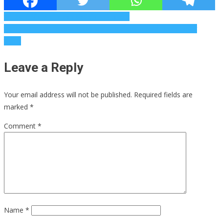
Post
पुणे: हजारो ‘पीसीएमसी रनथॉन ऑफ होप’ मध्ये धावतात
लहान व्यवसाय आणि किरकोळ विक्रेते खर्चाच्या वाढीदरम्यान रेकॉर्ड विक्रीची अपेक्षा
navigation
करतात
Leave a Reply
Your email address will not be published.
Required fields are
marked
*
Comment
*
Name
*