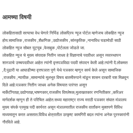
आमच्या विषयी
लोकहितासाठी सत्याचा वेध घेणारे निर्भिड लोकप्रिय न्यूज पोर्टल म्हणेजच लोकहित न्यूज
होय.सामाजिक ,राजकीय ,शैक्षणिक ,उद्योजकीय ,सांस्कृतिक ,नानाविध घडामोडी साठी
लोकहित न्यूज सोबत युट्यूब ,फेसबुक ,पोर्टलला जोडले जा.
लोकहित न्यूज चे मुख्य संपादक नितीन जाधव हे विज्ञानाचे पदवीधर असून व्यवस्थापन
शास्ञाचे उच्चपदवीधर आहेत त्यांनी वृत्तपञविद्या पदवी संपादन केली आहे.त्यांनी दै.लोकमत
,दै.पुढारी या आघाडीच्या वृत्तपञात पुणे येथे पञकार म्हणून कार्य केले असून सामाजिक
,राजकीय ,न्यायीक ,सामान्यांचे मूलभूत विषय बातमीरुपाने मांडून शासन दरबारी यश मिळवून
दिले आहे.पञकार नितीन जाधव अनेक विषयात पारंगत असून
मार्केटींगतज्ञ,उद्योगतज्ञ,भाषणकार,राजकीय विश्लेषक,मुलाखतकार रणनितीकार ,करिअर
मार्गदर्शक म्हणून ही ते परिचित आहेत.सध्या महाराष्ट्र राज्य मराठी पञकार संघात मंञालय
मुख्य संपर्क प्रमुख पदी कार्यरत असून मंञालयातील राजकीय वार्तांकन मुक्तपणे विविध
माध्यमातून करत असतात.विविध क्षेत्रातील उत्कृष्ट कामगिरी बद्दल त्यांना अनेक पुरस्कारांनी
गौरविले आहे.