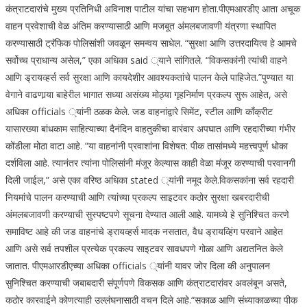
कंत्राटदारांचे मुख्य प्रतिनिधी अविनाश पाटील यांचा सहभाग होता.
पीएमआरडीए आता अचूक
वाहन प्रवेशाची वेळ अंतिम करण्यासाठी आणि मजबूत अंमलबजावणी यंत्रणा स्थापित
करण्यासाठी ट्रॅफिक पोलिसांशी जवळून समन्वय साधेल. “सुरक्षा आणि उत्तरदायित्व हे आमचे
सर्वोच्च प्राधान्य असेल,” एका अधिका said ्याने सांगितले. “विकसकांनी त्यांची वाहने
आणि ड्रायव्हर्स सर्व सुरक्षा आणि कायदेशीर आवश्यकतांचे पालन केले पाहिजेत.”
पुण्यात या
वेगाने वाढणार्‍या बाहेरील भागात सध्या असंख्य मोठ्या गृहनिर्माण प्रकल्प सुरू आहेत, असे
अधिका officials ्यांनी ठळक केले.
जड वाहनांद्वारे सिमेंट, स्टील आणि काँक्रीट
यासारख्या बांधकाम साहित्याच्या दैनंदिन वाहतुकीचा वारंवार अपघात आणि रहदारीच्या गंभीर
कोंडीला मोठा वाटा आहे. “या वाहनांनी प्रवाशांना विशेषत: पीक तासांमध्ये महत्त्वपूर्ण धोका
दर्शविला आहे. त्यानंतर त्यांना पोलिसांनी मंजूर केल्यास काही वेळा मंजूर करण्याची परवानगी
दिली जाईल,” असे एका वरिष्ठ अधिका stated ्यांनी नमूद केले.
विकसकांना सर्व रहदारी
नियमांचे पालन करण्याची आणि त्यांच्या प्रकल्प साइटवर कठोर सुरक्षा खबरदारीची
अंमलबजावणी करण्याची सुस्पष्टपणे सूचना देण्यात आली आहे.
यामध्ये हे सुनिश्चित करणे
समाविष्ट आहे की जड वाहनांचे ड्रायव्हर्स मादक नसतात, वैध ड्रायव्हिंग परवाने आहेत
आणि असे सर्व तपशील प्रत्येक प्रकल्प साइटवर सावधपणे गोळा आणि अद्यतनित केले
जातात. पीएमआरडीएच्या अधिका officials ्यांनी यावर जोर दिला की अनुपालन
सुनिश्चित करण्याची जबाबदारी संपूर्णपणे विकसक आणि कंत्राटदारांवर अवलंबून असते,
कठोर कारवाईने कोणत्याही उल्लंघनासाठी वचन दिले आहे.
“सकाळ आणि संध्याकाळच्या पीक