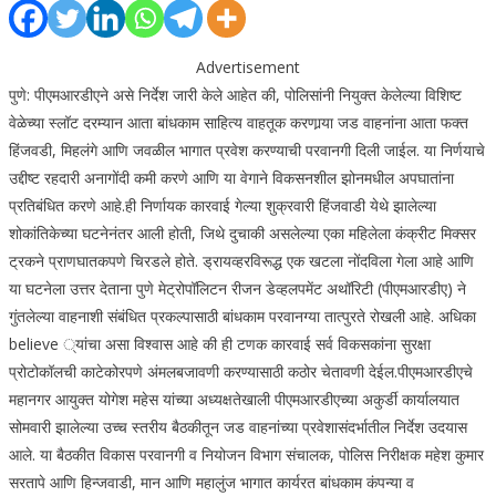
Advertisement
पुणे: पीएमआरडीएने असे निर्देश जारी केले आहेत की, पोलिसांनी नियुक्त केलेल्या विशिष्ट
वेळेच्या स्लॉट दरम्यान आता बांधकाम साहित्य वाहतूक करणार्‍या जड वाहनांना आता फक्त
हिंजवडी, मिहलंगे आणि जवळील भागात प्रवेश करण्याची परवानगी दिली जाईल.
या निर्णयाचे
उद्दीष्ट रहदारी अनागोंदी कमी करणे आणि या वेगाने विकसनशील झोनमधील अपघातांना
प्रतिबंधित करणे आहे.
ही निर्णायक कारवाई गेल्या शुक्रवारी हिंजवाडी येथे झालेल्या
शोकांतिकेच्या घटनेनंतर आली होती, जिथे दुचाकी असलेल्या एका महिलेला कंक्रीट मिक्सर
ट्रकने प्राणघातकपणे चिरडले होते. ड्रायव्हरविरूद्ध एक खटला नोंदविला गेला आहे आणि
या घटनेला उत्तर देताना पुणे मेट्रोपॉलिटन रीजन डेव्हलपमेंट अथॉरिटी (पीएमआरडीए) ने
गुंतलेल्या वाहनाशी संबंधित प्रकल्पासाठी बांधकाम परवानग्या तात्पुरते रोखली आहे.
अधिका
believe ्यांचा असा विश्वास आहे की ही टणक कारवाई सर्व विकसकांना सुरक्षा
प्रोटोकॉलची काटेकोरपणे अंमलबजावणी करण्यासाठी कठोर चेतावणी देईल.
पीएमआरडीएचे
महानगर आयुक्त योगेश महेस यांच्या अध्यक्षतेखाली पीएमआरडीएच्या अकुर्डी कार्यालयात
सोमवारी झालेल्या उच्च स्तरीय बैठकीतून जड वाहनांच्या प्रवेशासंदर्भातील निर्देश उदयास
आले. या बैठकीत विकास परवानगी व नियोजन विभाग संचालक, पोलिस निरीक्षक महेश कुमार
सरतापे आणि हिन्जवाडी, मान आणि महालुंज भागात कार्यरत बांधकाम कंपन्या व