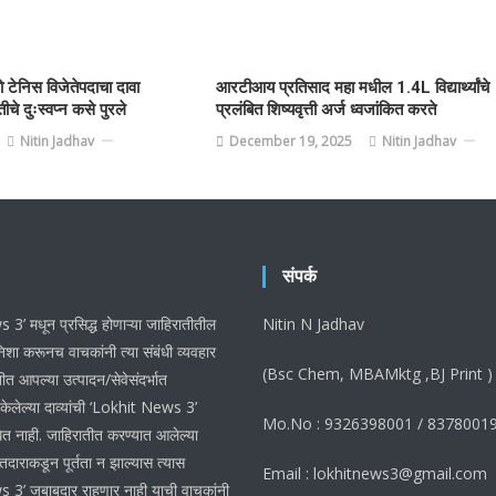
्रो टेनिस विजेतेपदाचा दावा
आरटीआय प्रतिसाद महा मधील 1.4L विद्यार्थ्यांचे
चे दुःस्वप्न कसे पुरले
प्रलंबित शिष्यवृत्ती अर्ज ध्वजांकित करते
Nitin Jadhav
December 19, 2025
Nitin Jadhav
संपर्क
3’ मधून प्रसिद्ध होणाऱ्या जाहिरातीतील
Nitin N Jadhav
शा करूनच वाचकांनी त्या संबंधी व्यवहार
(Bsc Chem, MBAMktg ,BJ Print )
ीत आपल्या उत्पादन/सेवेसंदर्भात
 केलेल्या दाव्यांची ‘Lokhit News 3’
Mo.No : 9326398001 / 8378001
ेत नाही. जाहिरातीत करण्यात आलेल्या
ातदाराकडून पूर्तता न झाल्यास त्यास
Email : lokhitnews3@gmail.com
 3’ जबाबदार राहणार नाही याची वाचकांनी