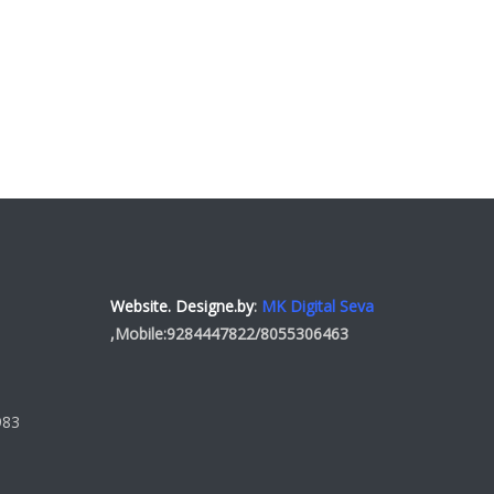
Website. Designe.by
:
MK Digital Seva
,Mobile:
9284447822
/
8055306463
983