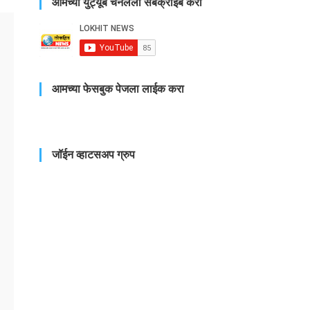
आमच्या युट्यूब चँनलला सबक्राईब करा
आमच्या फेसबुक पेजला लाईक करा
जॉईन व्हाटसअप ग्रुप