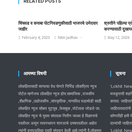
RELATED POSTS
चिंचवड व कसबा पोटनिवडणुकीसाठी भाजपचे उमेदवार
श्रुतीने पहिल्या प
जाहीर
करण्यासाठी दुखापती
February 4, 2023
Nitin Jadhav
May 12, 2026
आमच्या विषयी
सूचना
लोकहितासाठी सत्याचा वेध घेणारे निर्भिड लोकप्रिय न्यूज
‘Lokhit News 
पोर्टल म्हणेजच लोकहित न्यूज होय.सामाजिक ,राजकीय
मजकुराची शहनि
,शैक्षणिक ,उद्योजकीय ,सांस्कृतिक ,नानाविध घडामोडी साठी
करावा. जाहिरात
लोकहित न्यूज सोबत युट्यूब ,फेसबुक ,पोर्टलला जोडले जा.
जाहिरातदारांनी
लोकहित न्यूज चे मुख्य संपादक नितीन जाधव हे विज्ञानाचे
कोणतीही हमी घ
पदवीधर असून व्यवस्थापन शास्ञाचे उच्चपदवीधर आहेत
दाव्यांची जाहिर
त्यांनी वृत्तपञविद्या पदवी संपादन केली आहे.त्यांनी दै.लोकमत
‘Lokhit News