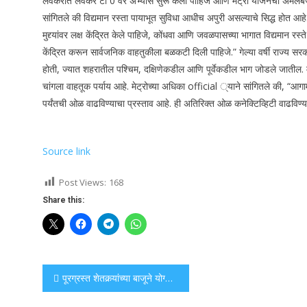
लवकरात लवकर टी 0 वर अभ्यास सुरू केला पाहिजे आणि मेट्रो योजनेची अंमलब
सांगितले की विद्यमान रस्ता पायाभूत सुविधा आधीच अपुरी असल्याचे सिद्ध होत आह
मुद्द्यांवर लक्ष केंद्रित केले पाहिजे, कोंधवा आणि जवळपासच्या भागात विद्यमान रस
केंद्रित करून सार्वजनिक वाहतुकीला बळकटी दिली पाहिजे.”
गेल्या वर्षी राज्य 
होती, ज्यात शहरातील पश्चिम, दक्षिणेकडील आणि पूर्वेकडील भाग जोडले जातील. म
चांगला वाहतूक पर्याय आहे.
मेट्रोच्या अधिका official ्याने सांगितले की, “आगा
पर्यंतची ओळ वाढविण्याचा प्रस्ताव आहे. ही अतिरिक्त ओळ कनेक्टिव्हिटी वाढविण्
Source link
Post Views:
168
Share this:
Post
पूरग्रस्त शेतकर्‍यांच्या बाजूने योग्य निर्णय घेण्यासाठी सरकार; राजकारणास इश्यूमध्ये आणण्याची गरज नाही: शिंदे
navigation