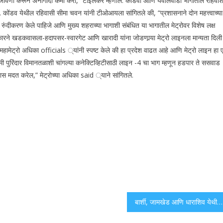
जावणी करून अनागोंदी कमी करा,” टाइलकर म्हणाले.
कोंडवा आणि येवालेवाडी भागातील रहिवाशा
े. कोंडव येथील रहिवासी सीमा चवन यांनी टीओआयला सांगितले की, “प्रशासनाने दोन महत्त्वाच्या
्ते रुंदीकरण केले पाहिजे आणि मुख्य शहराच्या भागाशी संबंधित या भागातील मेट्रोवर विशेष लक्ष
सरकारने खडकवासला-हदापसर-स्वारगेट आणि खारादी यांना जोडणार्‍या मेट्रो लाइनला मान्यता दिली
हामेट्रो अधिका officials ्यांनी स्पष्ट केले की हा प्रदेश वाढत आहे आणि मेट्रो लाइन हा
मी पुरिंदार विमानतळाशी चांगल्या कनेक्टिव्हिटीसाठी लाइन -4 चा भाग म्हणून हडपार ते ससवाड
यास मदत करेल,” मेट्रोच्या अधिका said ्याने सांगितले.
बार्शी, जामखेड आणि धाराशिव येथील अनेक एमएसआरटीसी बसे