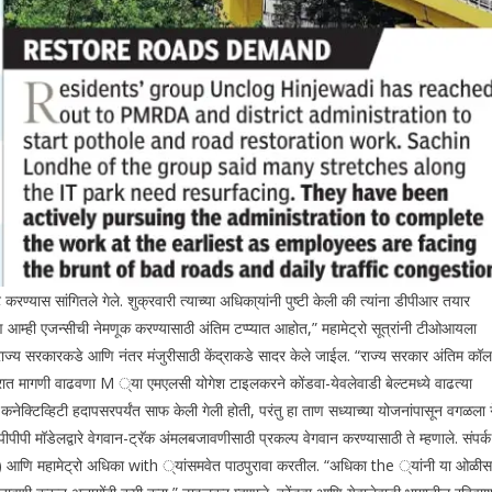
रण्यास सांगितले गेले. शुक्रवारी त्याच्या अधिका्यांनी पुष्टी केली की त्यांना डीपीआर तयार
आम्ही एजन्सीची नेमणूक करण्यासाठी अंतिम टप्प्यात आहोत,” महामेट्रो सूत्रांनी टीओआयला
 राज्य सरकारकडे आणि नंतर मंजुरीसाठी केंद्राकडे सादर केले जाईल.
“राज्य सरकार अंतिम कॉल
सत्रात मागणी वाढवणा M ्या एमएलसी योगेश टाइलकरने कोंडवा-येवलेवाडी बेल्टमध्ये वाढत्या
ो कनेक्टिव्हिटी हदापसरपर्यंत साफ केली गेली होती, परंतु हा ताण सध्याच्या योजनांपासून वगळला 
पीपीपी मॉडेलद्वारे वेगवान-ट्रॅक अंमलबजावणीसाठी प्रकल्प वेगवान करण्यासाठी ते म्हणाले. संपर्क
ुख) आणि महामेट्रो अधिका with ्यांसमवेत पाठपुरावा करतील.
“अधिका the ्यांनी या ओळीस