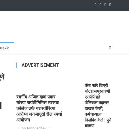
ाहिरात
ADVERTISEMENT
णे
कॅश फॉर डिग्री
घोटाळ्याप्रकरणी
स्वर्गीय अजित दादा पवार
एसपीपीयूने
यांच्या जयंतीनिमित्त उरसळ
पोलिसात तक्रार
कॉलेज तर्फे यशस्वीरित्या
दाखल केली,
आरोग्य जनजागृती रील स्पर्धा
कर्मचाऱ्याला
आयोजन
निलंबित केले | पुणे
बातम्या
By
Nitin Jadhav