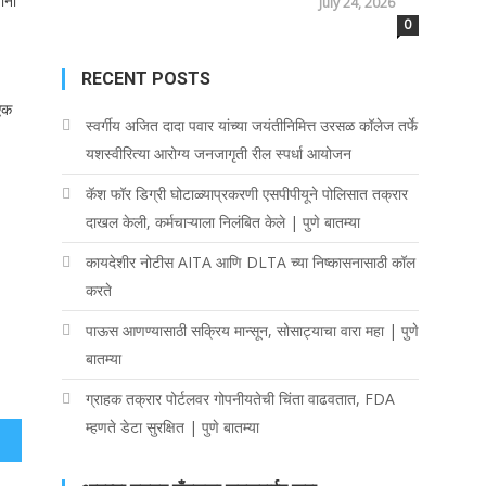
ंनी
July 24, 2026
0
RECENT POSTS
 एक
स्वर्गीय अजित दादा पवार यांच्या जयंतीनिमित्त उरसळ कॉलेज तर्फे
यशस्वीरित्या आरोग्य जनजागृती रील स्पर्धा आयोजन
कॅश फॉर डिग्री घोटाळ्याप्रकरणी एसपीपीयूने पोलिसात तक्रार
दाखल केली, कर्मचाऱ्याला निलंबित केले | पुणे बातम्या
कायदेशीर नोटीस AITA आणि DLTA च्या निष्कासनासाठी कॉल
करते
पाऊस आणण्यासाठी सक्रिय मान्सून, सोसाट्याचा वारा महा | पुणे
बातम्या
ग्राहक तक्रार पोर्टलवर गोपनीयतेची चिंता वाढवतात, FDA
म्हणते डेटा सुरक्षित | पुणे बातम्या