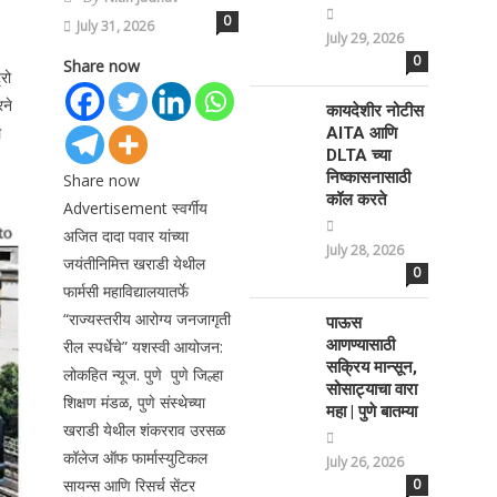
0
July 31, 2026
July 29, 2026
0
Share now
रो
रने
कायदेशीर नोटीस
े
AITA आणि
DLTA च्या
निष्कासनासाठी
Share now
कॉल करते
Advertisement स्वर्गीय
अजित दादा पवार यांच्या
July 28, 2026
जयंतीनिमित्त खराडी येथील
0
फार्मसी महाविद्यालयातर्फे
“राज्यस्तरीय आरोग्य जनजागृती
पाऊस
आणण्यासाठी
रील स्पर्धेचे” यशस्वी आयोजन:
सक्रिय मान्सून,
लोकहित न्यूज. पुणे पुणे जिल्हा
सोसाट्याचा वारा
शिक्षण मंडळ, पुणे संस्थेच्या
महा | पुणे बातम्या
खराडी येथील शंकरराव उरसळ
कॉलेज ऑफ फार्मास्युटिकल
July 26, 2026
सायन्स आणि रिसर्च सेंटर
0