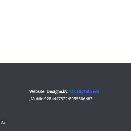
Website. Designe.by
:
MK Digital Seva
,Mobile:
9284447822
/
8055306463
983