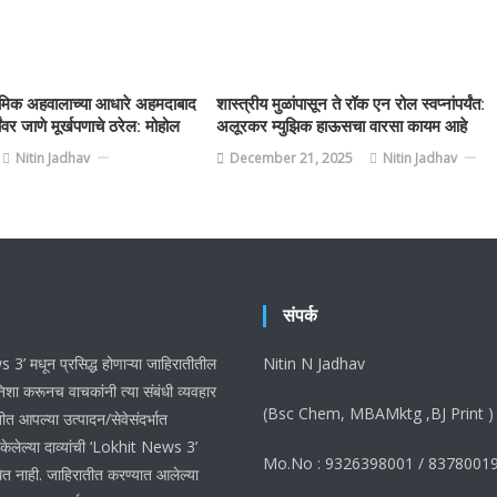
थमिक अहवालाच्या आधारे अहमदाबाद
शास्त्रीय मुळांपासून ते रॉक एन रोल स्वप्नांपर्यंत:
ांवर जाणे मूर्खपणाचे ठरेल: मोहोल
अलूरकर म्युझिक हाऊसचा वारसा कायम आहे
Nitin Jadhav
December 21, 2025
Nitin Jadhav
संपर्क
3’ मधून प्रसिद्ध होणाऱ्या जाहिरातीतील
Nitin N Jadhav
शा करूनच वाचकांनी त्या संबंधी व्यवहार
(Bsc Chem, MBAMktg ,BJ Print )
ीत आपल्या उत्पादन/सेवेसंदर्भात
 केलेल्या दाव्यांची ‘Lokhit News 3’
Mo.No : 9326398001 / 8378001
ेत नाही. जाहिरातीत करण्यात आलेल्या