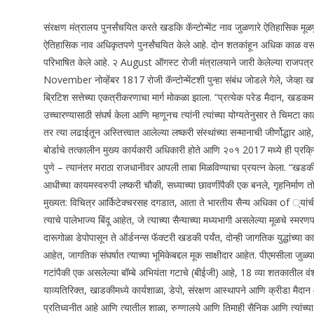
संरक्षण मंत्रालय पुनर्संचयित करते
खडकि कॅन्टोन्मेंट
नाव जुळणारे ऐतिहासिक मूळ
ऐतिहासिक नाव अधिकृतपणे पुनर्संचयित केले आहे.
दोन शतकांहून अधिक काळ वसाहती
परिभाषित केले आहे.
२ August ऑगस्ट रोजी मंत्रालयाने जारी केलेल्या राजपत्र 
November नोव्हेंबर 1817 रोजी कॅन्टोन्मेंटशी पुन्हा संबंध जोडले गेले, जेव्हा 
ब्रिटिश सत्तेच्या एकत्रीकरणाचा मार्ग मोकळा झाला.
“प्रत्येक परेड मैदान, खडकमध
उच्चारण्यासाठी संघर्ष केला आणि म्हणूनच त्यांनी त्यांच्या योग्यतेनुसार ते चिमटा 
तर त्या लढाईतून अस्तित्त्वात आलेल्या लष्करी संस्थांच्या सन्मानाची जीर्णोद्धार 
बोर्डाचे तत्कालीन मुख्य कार्यकारी अधिकारी होते आणि २०१ 2017 मध्ये ही प्रक्र
पुणे – त्यानंतर मराठा राजधानीवर आपली ताबा मिळविण्याचा प्रयत्न केला. “खडकी” उ
आधीच्या कायमस्वरुपी लष्करी चौकी, सध्याच्या छावणींपैकी एक बनले, गृहनिर्माण
मुख्यत: विचित्र आर्किटेक्चरसह दगडात, आता ते भारतीय सैन्य अधिका of ्यांची 
त्याचे पालेभाज्य बिंदू आहेत, जे त्याच्या सैन्याच्या मध्यभागी असलेल्या मूळचे स्मरण
दारूगोळा डेपोपासून ते ऑर्डनन्स फॅक्टरी खडकी पर्यंत, दोन्ही जागतिक युद्धांच्या
आहेत, जागतिक संघर्षात त्याच्या भूमिकेबद्दल मूक साक्षीदार आहेत.
पीएमसीला जुळ्या
गटांपैकी एक असलेल्या बॉम्बे अभियंता गटाचे (बीईजी) आहे, 18 व्या शतकातील व
याव्यतिरिक्त, खाडकीमध्ये कार्यशाळा, डेपो, संरक्षण आस्थापने आणि क्रीडा मैदान
प्रतिध्वनीत आहे आणि त्यातील शाळा, रुग्णालये आणि तिमाही सैनिक आणि त्यांच्या क