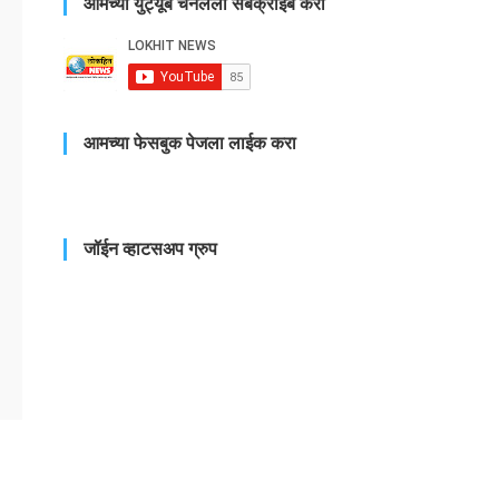
आमच्या युट्यूब चँनलला सबक्राईब करा
आमच्या फेसबुक पेजला लाईक करा
जॉईन व्हाटसअप ग्रुप