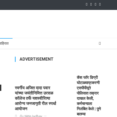
ाहिरात
ADVERTISEMENT
कॅश फॉर डिग्री
घोटाळ्याप्रकरणी
स्वर्गीय अजित दादा पवार
एसपीपीयूने
यांच्या जयंतीनिमित्त उरसळ
पोलिसात तक्रार
कॉलेज तर्फे यशस्वीरित्या
दाखल केली,
आरोग्य जनजागृती रील स्पर्धा
कर्मचाऱ्याला
आयोजन
निलंबित केले | पुणे
बातम्या
By
Nitin Jadhav