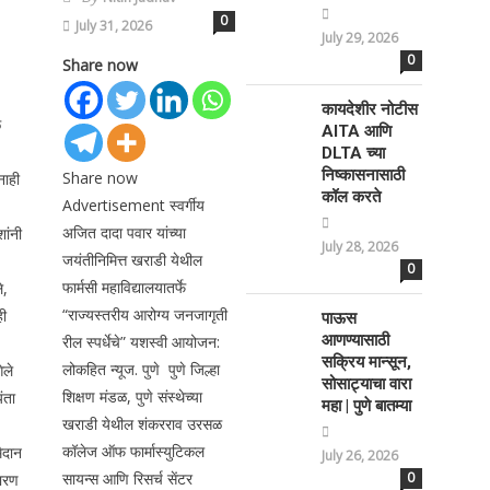
0
July 31, 2026
July 29, 2026
0
Share now
कायदेशीर नोटीस
े
AITA आणि
DLTA च्या
निष्कासनासाठी
Share now
नाही
कॉल करते
Advertisement स्वर्गीय
अजित दादा पवार यांच्या
ांनी
July 28, 2026
जयंतीनिमित्त खराडी येथील
0
फार्मसी महाविद्यालयातर्फे
े,
“राज्यस्तरीय आरोग्य जनजागृती
ही
पाऊस
आणण्यासाठी
रील स्पर्धेचे” यशस्वी आयोजन:
सक्रिय मान्सून,
लोकहित न्यूज. पुणे पुणे जिल्हा
ेले
सोसाट्याचा वारा
शिक्षण मंडळ, पुणे संस्थेच्या
ंता
महा | पुणे बातम्या
खराडी येथील शंकरराव उरसळ
कॉलेज ऑफ फार्मास्युटिकल
ैदान
July 26, 2026
सायन्स आणि रिसर्च सेंटर
0
कारण