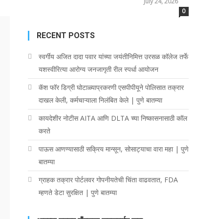
July 24, 2026
0
RECENT POSTS
स्वर्गीय अजित दादा पवार यांच्या जयंतीनिमित्त उरसळ कॉलेज तर्फे
यशस्वीरित्या आरोग्य जनजागृती रील स्पर्धा आयोजन
कॅश फॉर डिग्री घोटाळ्याप्रकरणी एसपीपीयूने पोलिसात तक्रार
दाखल केली, कर्मचाऱ्याला निलंबित केले | पुणे बातम्या
कायदेशीर नोटीस AITA आणि DLTA च्या निष्कासनासाठी कॉल
करते
पाऊस आणण्यासाठी सक्रिय मान्सून, सोसाट्याचा वारा महा | पुणे
बातम्या
ग्राहक तक्रार पोर्टलवर गोपनीयतेची चिंता वाढवतात, FDA
म्हणते डेटा सुरक्षित | पुणे बातम्या