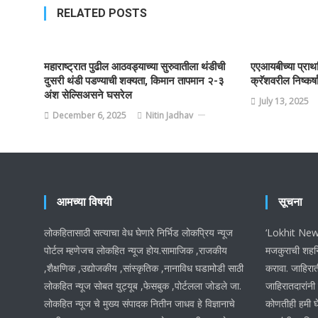
RELATED POSTS
महाराष्ट्रात पुढील आठवड्याच्या सुरुवातीला थंडीची
एएआयबीच्या प्रा
दुसरी थंडी पडण्याची शक्यता, किमान तापमान २-३
क्रॅशवरील निष्कर्ष
अंश सेल्सिअसने घसरेल
July 13, 2025
December 6, 2025
Nitin Jadhav
आमच्या विषयी
सूचना
लोकहितासाठी सत्याचा वेध घेणारे निर्भिड लोकप्रिय न्यूज
‘Lokhit News 
पोर्टल म्हणेजच लोकहित न्यूज होय.सामाजिक ,राजकीय
मजकुराची शहनि
,शैक्षणिक ,उद्योजकीय ,सांस्कृतिक ,नानाविध घडामोडी साठी
करावा. जाहिरात
लोकहित न्यूज सोबत युट्यूब ,फेसबुक ,पोर्टलला जोडले जा.
जाहिरातदारांनी
लोकहित न्यूज चे मुख्य संपादक नितीन जाधव हे विज्ञानाचे
कोणतीही हमी घ