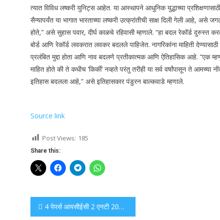
त्यात विविध लष्करी युनिट्स आहेत.
या आस्थापने आधुनिक युद्धाच्या प्रशिक्षणासाठी
सैन्यापर्यंत या भागात भारताच्या लष्करी उत्क्रांतीची साक्ष दिली गेली आहे, असे जगट
होते,” असे सुहास पवार, दीर्घ काळचे रहिवासी म्हणाले. “हा बदल रेकॉर्ड दुरुस्त क
बोर्ड आणि रेकॉर्ड लवकरात लवकर बदलले पाहिजेत. नागरिकांना माहिती देण्यासाठी
प्रलंबित मुद्दा होता आणि नाव बदलणे प्रतीकात्मक आणि ऐतिहासिक आहे.
“एक म्हण
माहित होते की ते कधीच ‘किर्की’ नव्हते परंतु तरीही या सर्व वर्षांपासून ते आमच्या नों
इतिहास बदलला आहे,” असे इतिहासकार पंडुरन बाल्कवाडे म्हणाले.
Source link
Post Views:
185
Share this:
Post
4 पेपर्स आयसीईसी 2 एनटी 2025 वर प्रतिष्ठित सर्वोत्कृष्ट पेपर पुरस्कार जिंकतात