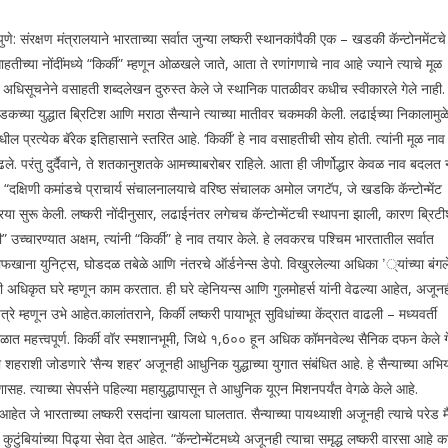
पुणे: संरक्षण मंत्रालयाने भारताच्या सर्वात जुन्या लष्करी स्थानकांपैकी एक – खडकी कॅन्टोनमेंटचे
च्या नोंदींमध्ये “किर्की” म्हणून ओळखले जाते, आता ते रणांगणाचे नाव आहे ज्याने त्याचे मूळ
अधिसूचनेने वसाहती शब्दलेखन दुरुस्त केले जे स्थानिक पातळीवर कधीच स्वीकारले गेले नाही.
खडकच्या युद्धात ब्रिटिश आणि मराठा सैन्याने त्याच्या मातीवर चकमकी केली.
लढाईच्या निकालामुळ
ील प्रत्येक बॅरेक इतिहासाने स्तरित आहे.
‘किर्की’ हे नाव वसाहतीची सोय होती. त्यांनी मूळ नाव
काढले. परंतु दुर्दैवाने, ते शतकानुशतके आमच्याबरोबर राहिले. आता ही जीर्णोद्धार केवळ नाव बदलत 
आहे, “दक्षिणी कमांडचे प्राचार्य संचालनालयाचे वरिष्ठ संचालक अमोल जगटॅप, जे खडकि कॅन्टोन्मेंट
िया सुरू केली.
लष्करी नोंदीनुसार, लढाईनंतर लगेचच कॅन्टोन्मेंटची स्थापना झाली, कारण ब्रिटीश
च्चारण्यात अक्षम, त्यांनी “किर्की” हे नाव तयार केले.
हे लवकरच पश्चिम भारतातील सर्वात
 तोफखाना युनिट्स, घोडदळ तबेळे आणि नंतरचे ऑर्डनेन्स डेपो.
विखुरलेल्या अधिका ’्यांच्या बंगल
अधिकृत घरे म्हणून काम करतात. ही घरे व्हेनियन्स आणि गुलमोहर्स यांनी वेढल्या आहेत, अजून
पत्रे म्हणून उभे आहेत.
कालांतराने, किर्की लष्करी पायाभूत सुविधांच्या केंद्रात वाढली – मध्यवर्ती
 काळात महत्त्वपूर्ण. किर्की वॉर स्मशानभूमी, जिथे १,6०० हून अधिक कॉमनवेल्थ सैनिक दफन केले ग
 शहराशी जोडणारे ‘सैन्य शहर’ अजूनही आधुनिक युद्धाच्या युगात संबंधित आहे. हे सैन्याच्या अभिय
ंशासह.
त्याच्या सेपर्सने पहिल्या महायुद्धापासून ते आधुनिक यूएन मिशनपर्यंत वेगळे केले आहे.
 आहेत जे भारताच्या लष्करी रसदांना खायला घालतात. सैन्याच्या पायथ्याशी अजूनही त्याचे परेड म
ुटुंबियांच्या पिढ्या सेवा देत आहेत.
“कॅन्टोन्मेंटमध्ये अजूनही त्याचा समृद्ध लष्करी वारसा आहे 