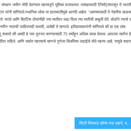
 संरक्षण जमीन नोंदी ठेवण्यात महत्त्वपूर्ण भूमिका बजावतात. वसाहतवादी रेजिमेंट्सपासून ते भारत
ाप यांनी सांगितले.
स्थानिक लोक या हालचालीमुळे आनंदी आहेत.
“आमच्यासाठी ते नेहमीच खडक
रतो. मराठे आणि ब्रिटिश दोघांनीही ज्या मातीवर लढा दिला त्या मातीची कबुली देते.
बोर्डाने त्याचे स
 नवीन नावाची जाहिरातही करावी, असेही ते म्हणाले.
इतिहासकारांनी सांगितले की हा एक लांब
ू शकतो की आम्ही हे नाव दुरुस्त करण्यासाठी 75 वर्षांहून अधिक काळ घेतला. आपल्या सर्वांना हे
दींवर राहिले. आणि सर्वात महत्त्वाचे म्हणजे पुणेला किर्कीच्या लढाईचे मोठे महत्त्व आहे. यामुळे शहर
पिंप्री चिंचवड कॉप्स जड वाहने, बसेस फ्लॉटिंग नियमांवर क्रॅक करतात; ऑगस्टमध्ये दंडाद्वारे 1.6 कोटी रुपये कमवा पुणे न्यूज