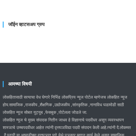
जॉईन व्हाटसअप ग्रुप
आमच्या विषयी
लोकहितासाठी सत्याचा वेध घेणारे निर्भिड लोकप्रिय न्यूज पोर्टल म्हणेजच लोकहित न्यूज
होय.सामाजिक ,राजकीय ,शैक्षणिक ,उद्योजकीय ,सांस्कृतिक ,नानाविध घडामोडी साठी
लोकहित न्यूज सोबत युट्यूब ,फेसबुक ,पोर्टलला जोडले जा.
लोकहित न्यूज चे मुख्य संपादक नितीन जाधव हे विज्ञानाचे पदवीधर असून व्यवस्थापन
शास्ञाचे उच्चपदवीधर आहेत त्यांनी वृत्तपञविद्या पदवी संपादन केली आहे.त्यांनी दै.लोकमत
,दै.पुढारी या आघाडीच्या वृत्तपञात पुणे येथे पञकार म्हणून कार्य केले असून सामाजिक