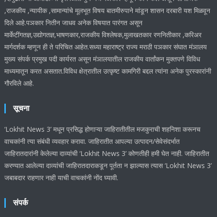
,राजकीय ,न्यायीक ,सामान्यांचे मूलभूत विषय बातमीरुपाने मांडून शासन दरबारी यश मिळवून
दिले आहे.पञकार नितीन जाधव अनेक विषयात पारंगत असून
मार्केटींगतज्ञ,उद्योगतज्ञ,भाषणकार,राजकीय विश्लेषक,मुलाखतकार रणनितीकार ,करिअर
मार्गदर्शक म्हणून ही ते परिचित आहेत.सध्या महाराष्ट्र राज्य मराठी पञकार संघात मंञालय
मुख्य संपर्क प्रमुख पदी कार्यरत असून मंञालयातील राजकीय वार्तांकन मुक्तपणे विविध
माध्यमातून करत असतात.विविध क्षेत्रातील उत्कृष्ट कामगिरी बद्दल त्यांना अनेक पुरस्कारांनी
गौरविले आहे.
सूचना
‘Lokhit News 3’ मधून प्रसिद्ध होणाऱ्या जाहिरातीतील मजकुराची शहनिशा करूनच
वाचकांनी त्या संबंधी व्यवहार करावा. जाहिरातीत आपल्या उत्पादन/सेवेसंदर्भात
जाहिरातदारांनी केलेल्या दाव्यांची ‘Lokhit News 3’ कोणतीही हमी घेत नाही. जाहिरातीत
करण्यात आलेल्या दाव्यांची जाहिरातदाराकडून पूर्तता न झाल्यास त्यास ‘Lokhit News 3’
जबाबदार राहणार नाही याची वाचकांनी नोंद घ्यावी.
संपर्क