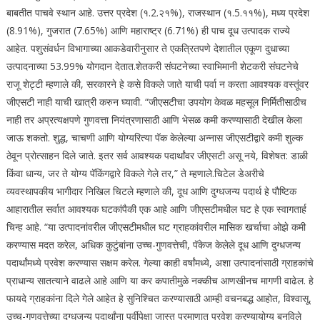
बाबतीत पाचवे स्थान आहे. उत्तर प्रदेश (१.2.२१%), राजस्थान (१.5.११%), मध्य प्रदेश
(8.91%), गुजरात (7.65%) आणि महाराष्ट्र (6.71%) ही पाच दूध उत्पादक राज्ये
आहेत. पशुसंवर्धन विभागाच्या आकडेवारीनुसार ते एकत्रितपणे देशातील एकूण दुधाच्या
उत्पादनाच्या 53.99% योगदान देतात.
शेतकरी संघटनेच्या स्वाभिमानी शेटकरी संघटनेचे
राजू शेट्टी म्हणाले की, सरकारने हे कसे विकले जाते याची पर्वा न करता आवश्यक वस्तूंवर
जीएसटी नाही याची खात्री करुन घ्यावी. “जीएसटीचा उपयोग केवळ महसूल निर्मितीसाठीच
नाही तर अप्रत्यक्षपणे गुणवत्ता नियंत्रणासाठी आणि भेसळ कमी करण्यासाठी देखील केला
जाऊ शकतो. शुद्ध, चाचणी आणि योग्यरित्या पॅक केलेल्या अन्नास जीएसटीद्वारे कमी शुल्क
ठेवून प्रोत्साहन दिले जाते. इतर सर्व आवश्यक पदार्थांवर जीएसटी असू नये, विशेषत: डाळी
किंवा धान्य, जर ते योग्य पॅकिंगद्वारे विकले गेले तर,” ते म्हणाले.
चिटेल डेअरीचे
व्यवस्थापकीय भागीदार निखिल चिटले म्हणाले की, दूध आणि दुग्धजन्य पदार्थ हे पौष्टिक
आहारातील सर्वात आवश्यक घटकांपैकी एक आहे आणि जीएसटीमधील घट हे एक स्वागतार्ह
चिन्ह आहे. “या उत्पादनांवरील जीएसटीमधील घट ग्राहकांवरील मासिक खर्चाचा ओझे कमी
करण्यास मदत करेल, अधिक कुटुंबांना उच्च-गुणवत्तेची, पॅकेज केलेले दूध आणि दुग्धजन्य
पदार्थांमध्ये प्रवेश करण्यास सक्षम करेल. गेल्या काही वर्षांमध्ये, अशा उत्पादनांसाठी ग्राहकांचे
प्राधान्य सातत्याने वाढले आहे आणि या कर कपातीमुळे नक्कीच आणखीनच मागणी वाढेल.
हे
फायदे ग्राहकांना दिले गेले आहेत हे सुनिश्चित करण्यासाठी आम्ही वचनबद्ध आहोत, विश्वासू,
उच्च-गुणवत्तेच्या दुग्धजन्य पदार्थांना पूर्वीपेक्षा जास्त प्रमाणात प्रवेश करण्यायोग्य बनविले