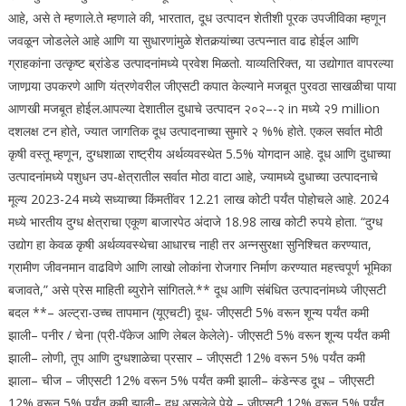
आहे, असे ते म्हणाले.
ते म्हणाले की, भारतात, दूध उत्पादन शेतीशी पूरक उपजीविका म्हणून
जवळून जोडलेले आहे आणि या सुधारणांमुळे शेतकर्‍यांच्या उत्पन्नात वाढ होईल आणि
ग्राहकांना उत्कृष्ट ब्रांडेड उत्पादनांमध्ये प्रवेश मिळतो. याव्यतिरिक्त, या उद्योगात वापरल्या
जाणार्‍या उपकरणे आणि यंत्रणेवरील जीएसटी कपात केल्याने मजबूत पुरवठा साखळीचा पाया
आणखी मजबूत होईल.
आपल्या देशातील दुधाचे उत्पादन २०२–-२ in मध्ये २9 million
दशलक्ष टन होते, ज्यात जागतिक दूध उत्पादनाच्या सुमारे २ %% होते. एकल सर्वात मोठी
कृषी वस्तू म्हणून, दुग्धशाळा राष्ट्रीय अर्थव्यवस्थेत 5.5% योगदान आहे. दूध आणि दुधाच्या
उत्पादनांमध्ये पशुधन उप-क्षेत्रातील सर्वात मोठा वाटा आहे, ज्यामध्ये दुधाच्या उत्पादनाचे
मूल्य 2023-24 मध्ये सध्याच्या किंमतींवर 12.21 लाख कोटी पर्यंत पोहोचले आहे. 2024
मध्ये भारतीय दुग्ध क्षेत्राचा एकूण बाजारपेठ अंदाजे 18.98 लाख कोटी रुपये होता.
“दुग्ध
उद्योग हा केवळ कृषी अर्थव्यवस्थेचा आधारच नाही तर अन्नसुरक्षा सुनिश्चित करण्यात,
ग्रामीण जीवनमान वाढविणे आणि लाखो लोकांना रोजगार निर्माण करण्यात महत्त्वपूर्ण भूमिका
बजावते,” असे प्रेस माहिती ब्युरोने सांगितले.
** दूध आणि संबंधित उत्पादनांमध्ये जीएसटी
बदल **
– अल्ट्रा-उच्च तापमान (यूएचटी) दूध- जीएसटी 5% वरून शून्य पर्यंत कमी
झाली
– पनीर / चेना (प्री-पॅकेज आणि लेबल केलेले)- जीएसटी 5% वरून शून्य पर्यंत कमी
झाली
– लोणी, तूप आणि दुग्धशाळेचा प्रसार – जीएसटी 12% वरून 5% पर्यंत कमी
झाला
– चीज – जीएसटी 12% वरून 5% पर्यंत कमी झाली
– कंडेन्स्ड दूध – जीएसटी
12% वरून 5% पर्यंत कमी झाली
– दूध असलेले पेये – जीएसटी 12% वरून 5% पर्यंत