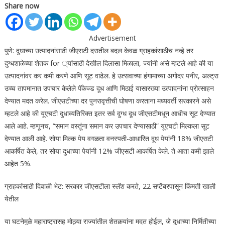
Share now
Advertisement
पुणे: दुधाच्या उत्पादनांसाठी जीएसटी दरातील बदल केवळ ग्राहकांसाठीच नव्हे तर
दुग्धशाळेच्या शेतक for ्यांसाठी देखील दिलासा मिळाला, ज्यांनी असे म्हटले आहे की या
उत्पादनांवर कर कमी करणे आणि सूट वाढेल.
हे उत्सवाच्या हंगामाच्या अगोदर पनीर, अल्ट्रा
उच्च तापमानात उपचार केलेले पॅकेज्ड दूध आणि मिठाई यासारख्या उत्पादनांना प्रोत्साहन
देण्यात मदत करेल. जीएसटीच्या दर पुनरावृत्तीची घोषणा करताना मध्यवर्ती सरकारने असे
म्हटले आहे की यूएचटी दुधाव्यतिरिक्त इतर सर्व दुग्ध दूध जीएसटीमधून आधीच सूट देण्यात
आले आहे. म्हणूनच, “समान वस्तूंना समान कर उपचार देण्यासाठी” यूएचटी मिल्कला सूट
देण्यात आली आहे. सोया मिल्क पेय वगळता वनस्पती-आधारित दूध पेयांनी 18% जीएसटी
आकर्षित केले, तर सोया दुधाच्या पेयांनी 12% जीएसटी आकर्षित केले.
ते आता कमी झाले
आहेत 5%.
ग्राहकांसाठी दिवाळी भेट: सरकार जीएसटीला स्लॅश करते, 22 सप्टेंबरपासून किंमती खाली
येतील
या घटनेमुळे महाराष्ट्रासह मोठ्या राज्यांतील शेतकर्‍यांना मदत होईल, जे दुधाच्या निर्मितीच्या