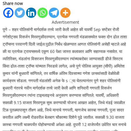
Share now
Advertisement
पुणे – शहर पोलिसांनी मार्गदर्शक तत्त्वे जारी केली आहेत की यावर्षी Sep सप्टेंबर रोजी
गणेशोट्सव विसर्जन मिरवणुकीदरम्यान, प्रत्येक गणपती मंडळासमवेत फक्त दोन ढोल ताशा
ट्रॉप्सना परवानगी दिली जाईल.
पुढील निर्बंध खेळण्यात आणत पोलिसांनी असेही म्हटले आहे
की या प्रत्येक ट्रायप्समध्ये एकूण 60 पेक्षा जास्त कलाकार आणि सहाय्यक नसावेत.
या
व्यतिरिक्त, मंडलांना विसरजन मिरवणुकीदरम्यान त्यांच्याबरोबर जाण्यासाठी डीजे सिस्टम
किंवा ढोल-ताशा ट्रॉप्स यांच्यात निवडावे लागेल, असे पुणे पोलिस आयुक्त (सीपी) अमितेश
कुमार यांनी बुधवारी सांगितले, तर वार्षिक अंतिम दिवसाच्या गणेश उत्सवांसाठी वेळोवेळी
कार्यक्रम सोडला.
गणपती मंडलांशी अनेक फे s ्या घेतल्यानंतर पुणे शहर पोलिसांनी
बुधवारी नंतरचे नवीन मार्गदर्शक तत्त्वे जारी केली आणि शनिवारी गणपती विसर्जन
मिरवणुकीदरम्यान त्यांना टाइमलाइनचे अनुसरण करण्यास सांगितले.
यावर्षी, अधिकारी
सकाळी 9.15 वाजता मिरवणूक सुरू करण्याची योजना आखत आहेत, जिथे मंडई जवळील
टिळ पुतळ्यापासून तीक्ष्ण आहे, जिथे मानाचे गणपती, म्हणजेच कास्बा गणपती, पूजा सादर
करतील आणि लक्ष्मी रोडवरील बेलबाग चौकाच्या दिशेने पुढे जातील. सकाळी 9.30 वाजता
कास्बा गणपती चाकपर्यंत पोहोचण्याची अपेक्षा आहे. दुपारी 12 वाजेपर्यंत उर्वरित चार मनाचे