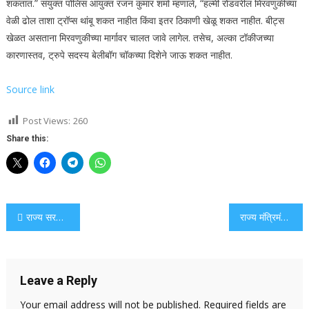
शकतात.”
संयुक्त पोलिस आयुक्त रंजन कुमार शर्मा म्हणाले, “हल्मी रोडवरील मिरवणुकीच्या
वेळी ढोल ताशा ट्रॉप्स थांबू शकत नाहीत किंवा इतर ठिकाणी खेळू शकत नाहीत. बीट्स
खेळत असताना मिरवणुकीच्या मार्गावर चालत जावे लागेल. तसेच, अल्का टॉकीजच्या
कारणास्तव, ट्रुपे सदस्य बेलीबॉग चॉकच्या दिशेने जाऊ शकत नाहीत.
Source link
Post Views:
260
Share this:
Post
राज्य सरकारने पुणे-लोनावला तिसर्‍या आणि चौथ्या रेल्वे मार्गासाठी निधी मंजूर केला
राज्य मंत्रिमंडळात स्वारगेट-कटराज अंडरग्राउंड लाइनवरील आणखी दोन मेट्रो स्थानकांसाठी अतिरिक्त 3 683 कोटी मंजूर झाले.
navigation
Leave a Reply
Your email address will not be published.
Required fields are