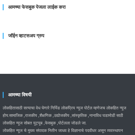
आमच्या फेसबुक पेजला लाईक करा
जॉईन व्हाटसअप ग्रुप
आमच्या विषयी
लोकहितासाठी सत्याचा वेध घेणारे निर्भिड लोकप्रिय न्यूज पोर्टल म्हणेजच लोकहित न्यूज
होय.सामाजिक ,राजकीय ,शैक्षणिक ,उद्योजकीय ,सांस्कृतिक ,नानाविध घडामोडी साठी
लोकहित न्यूज सोबत युट्यूब ,फेसबुक ,पोर्टलला जोडले जा.
लोकहित न्यूज चे मुख्य संपादक नितीन जाधव हे विज्ञानाचे पदवीधर असून व्यवस्थापन