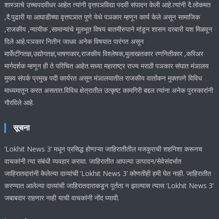
शास्ञाचे उच्चपदवीधर आहेत त्यांनी वृत्तपञविद्या पदवी संपादन केली आहे.त्यांनी दै.लोकमत
,दै.पुढारी या आघाडीच्या वृत्तपञात पुणे येथे पञकार म्हणून कार्य केले असून सामाजिक
,राजकीय ,न्यायीक ,सामान्यांचे मूलभूत विषय बातमीरुपाने मांडून शासन दरबारी यश मिळवून
दिले आहे.पञकार नितीन जाधव अनेक विषयात पारंगत असून
मार्केटींगतज्ञ,उद्योगतज्ञ,भाषणकार,राजकीय विश्लेषक,मुलाखतकार रणनितीकार ,करिअर
मार्गदर्शक म्हणून ही ते परिचित आहेत.सध्या महाराष्ट्र राज्य मराठी पञकार संघात मंञालय
मुख्य संपर्क प्रमुख पदी कार्यरत असून मंञालयातील राजकीय वार्तांकन मुक्तपणे विविध
माध्यमातून करत असतात.विविध क्षेत्रातील उत्कृष्ट कामगिरी बद्दल त्यांना अनेक पुरस्कारांनी
गौरविले आहे.
सूचना
‘Lokhit News 3’ मधून प्रसिद्ध होणाऱ्या जाहिरातीतील मजकुराची शहनिशा करूनच
वाचकांनी त्या संबंधी व्यवहार करावा. जाहिरातीत आपल्या उत्पादन/सेवेसंदर्भात
जाहिरातदारांनी केलेल्या दाव्यांची ‘Lokhit News 3’ कोणतीही हमी घेत नाही. जाहिरातीत
करण्यात आलेल्या दाव्यांची जाहिरातदाराकडून पूर्तता न झाल्यास त्यास ‘Lokhit News 3’
जबाबदार राहणार नाही याची वाचकांनी नोंद घ्यावी.