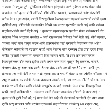
गणपाटिस लक्ष्मी रोडच्या बाजूने टप्प्याटप्प्याने प्रथम अनुसरण करतील; सहाव्या आणि
सातव्या मिरवणुका पुणे म्युनिसिपल कॉर्पोरेशन (पीएमसी) आणि ट्वॅशता कसर मंडल यांचे
असतील, असे कुमार यांनी सांगितले.
शीर्ष पोलिस म्हणाले, “आमच्याकडे गणेश मंडलांशी
अनेक फे s ्या आहेत, ज्यांनी मिरवणुकीच्या वेळापत्रकात सहकार्य करण्याची त्यांची इच्छा
दर्शविली आहे.
पोलिसांनी मंडलांमधील वेळेची एक पत्रक प्रसारित केली आहे आणि त्यांच्या
पदाधिका-यांनी संमती दिली आहे. ”
कुमारच्या म्हणण्यानुसार प्रत्येक मंडल त्यांच्यासाठी सेट
केलेल्या वेळेचे अनुसरण करतील – अशी टाइमलाइन निश्चित केली गेली आहे. सीपी म्हणाले,
“यासह आम्ही पाच प्रमुख मंडल आणि इतरांमधील काही प्रश्नांचे निराकरण केले आहे.”
पोलिसांनी सांगितले की मंडलांना मंदाई आणि बेलबाग चौक दरम्यान ढोल ताशा ट्रॉप किंवा
संगीत प्रणाली वापरण्याची परवानगी दिली जाणार नाही.
“ते इतर तीन रस्त्यांवरील
मिरवणुकीनंतर ढोल ताशा ट्रॉप्स आणि संगीत प्रणालीला गुंतवून ठेवू शकतात, म्हणजे,
केलकर रोड, कुम्थेकर रोड आणि टिलाक रोड, आणि सकाळी १०.30० च्या आधी सुरू
होण्यास परवानगी दिली जाणार नाही. एकदा कास्बा गणपती मंडल अल्का टॉकीज चॉकला मागे
टाकू शकतील, तर त्यांनी टिलाक रोडवरुन सोडले. मार्ग, “तो म्हणाला.
सीपीने जोडले, “पाच
मनाचे गणपती मंडल आणि कोळंबी दागडुशेथ हलवाई गणपती मंडल यांच्या मिरवणुकीच्या
आधी, आम्ही कमीतकमी 50 मंडलांना लक्ष्मी रोडवर जाऊ देऊ इच्छितो.
हे शक्य आहे. ”
कुमार यांनी पुष्टी केली की, “हे मान्य केले गेले आहे की मंडलांमध्ये प्रत्येकी दोन ढोल ताशा
ट्रॉप असू शकतात आणि प्रत्येक ट्रूपमध्ये मदतनीसांच्या संख्येसह 60 सदस्य असू