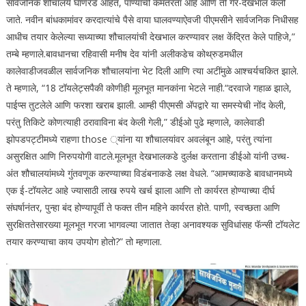
सार्वजनिक शौचालये घाणेरडे आहेत, पाण्याची कमतरता आहे आणि ती गैर-देखभाल केली
जाते. नवीन बांधकामांवर करदात्यांचे पैसे वाया घालवण्याऐवजी पीएमसीने सार्वजनिक निधीसह
आधीच तयार केलेल्या सध्याच्या शौचालयांची देखभाल करण्यावर लक्ष केंद्रित केले पाहिजे,”
तम्बे म्हणाले.
बावधानचा रहिवासी मनीष देव यांनी अलीकडेच कोथ्रुडमधील
कालेवाडीजवळील सार्वजनिक शौचालयांना भेट दिली आणि त्या अटींमुळे आश्चर्यचकित झाले.
ते म्हणाले, “18 टॉयलेट्सपैकी कोणीही मूलभूत मानकांना भेटले नाही.
“दरवाजे गहाळ झाले,
पाईप्स तुटलेले आणि फरशा खराब झाली. आम्ही पीएमसी अ‍ॅपद्वारे या समस्येची नोंद केली,
परंतु तिकिटे कोणत्याही ठरावाविना बंद केली गेली,” डीईओ पुढे म्हणाले, कालेवाडी
झोपडपट्टीमध्ये राहणा those ्यांना या शौचालयांवर अवलंबून आहे, परंतु त्यांना
असुरक्षित आणि निरुपयोगी वाटले.
मूलभूत देखभालकडे दुर्लक्ष करताना डीईओ यांनी उच्च-
अंत शौचालयांमध्ये गुंतवणूक करण्याच्या विडंबनाकडे लक्ष वेधले. “आमच्याकडे बावधानमध्ये
एक ई-टॉयलेट आहे ज्यासाठी लाख रुपये खर्च झाला आणि तो कार्यरत होण्याच्या दीर्घ
संघर्षानंतर, पुन्हा बंद होण्यापूर्वी ते फक्त तीन महिने कार्यरत होते. पाणी, स्वच्छता आणि
सुरक्षिततेसारख्या मूलभूत गरजा भागवल्या जातात तेव्हा अनावश्यक सुविधांसह फॅन्सी टॉयलेट
तयार करण्याचा काय उपयोग होतो?” तो म्हणाला.