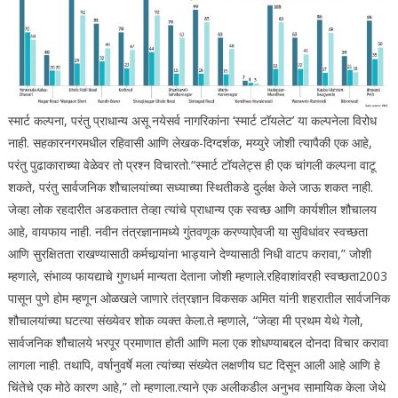
स्मार्ट कल्पना, परंतु प्राधान्य असू नये
सर्व नागरिकांना ‘स्मार्ट टॉयलेट’ या कल्पनेला विरोध
नाही. सहकारनगरमधील रहिवासी आणि लेखक-दिग्दर्शक, मय्युरे जोशी त्यापैकी एक आहे,
परंतु पुढाकाराच्या वेळेवर तो प्रश्न विचारतो.
“स्मार्ट टॉयलेट्स ही एक चांगली कल्पना वाटू
शकते, परंतु सार्वजनिक शौचालयांच्या सध्याच्या स्थितीकडे दुर्लक्ष केले जाऊ शकत नाही.
जेव्हा लोक रहदारीत अडकतात तेव्हा त्यांचे प्राधान्य एक स्वच्छ आणि कार्यशील शौचालय
आहे, वायफाय नाही. नवीन तंत्रज्ञानामध्ये गुंतवणूक करण्याऐवजी या सुविधांवर स्वच्छता
आणि सुरक्षितता राखण्यासाठी कर्मचार्‍यांना भाड्याने देण्यासाठी निधी वाटप करावा,” जोशी
म्हणाले, संभाव्य फायद्याचे गुणधर्म मान्यता देताना जोशी म्हणाले.
रहिवाशांवरही स्वच्छता
2003
पासून पुणे होम म्हणून ओळखले जाणारे तंत्रज्ञान विकसक अमित यांनी शहरातील सार्वजनिक
शौचालयांच्या घटत्या संख्येवर शोक व्यक्त केला.
ते म्हणाले, “जेव्हा मी प्रथम येथे गेलो,
सार्वजनिक शौचालये भरपूर प्रमाणात होती आणि मला एक शोधण्याबद्दल दोनदा विचार करावा
लागला नाही. तथापि, वर्षानुवर्षे मला त्यांच्या संख्येत लक्षणीय घट दिसून आली आहे आणि हे
चिंतेचे एक मोठे कारण आहे,” तो म्हणाला.
त्याने एक अलीकडील अनुभव सामायिक केला जेथे