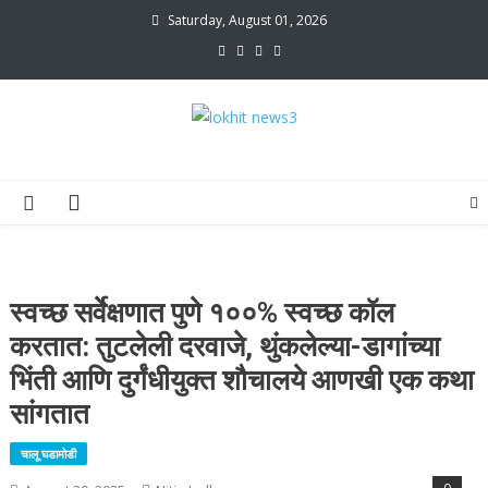
Skip
Saturday, August 01, 2026
to
content
lokhit news3
lokhit news 3
स्वच्छ सर्वेक्षणात पुणे १००% स्वच्छ कॉल
करतात: तुटलेली दरवाजे, थुंकलेल्या-डागांच्या
भिंती आणि दुर्गंधीयुक्त शौचालये आणखी एक कथा
सांगतात
चालू घडामोडी