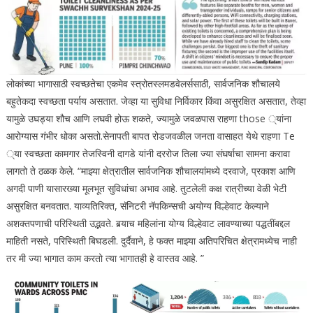
लोकांच्या भागासाठी स्वच्छतेचा एकमेव स्त्रोत
स्लमडवेलर्ससाठी, सार्वजनिक शौचालये
बहुतेकदा स्वच्छता पर्याय असतात.
जेव्हा या सुविधा निर्विकार किंवा असुरक्षित असतात, तेव्हा
यामुळे उघड्या शौच आणि लघवी होऊ शकते, ज्यामुळे जवळपास राहणा those ्यांना
आरोग्यास गंभीर धोका असतो.
सेनापती बापत रोडजवळील जनता वासाहत येथे राहणा Te
्या स्वच्छता कामगार तेजस्विनी दागडे यांनी दररोज तिला ज्या संघर्षाचा सामना करावा
लागतो ते ठळक केले.
“माझ्या क्षेत्रातील सार्वजनिक शौचालयांमध्ये दरवाजे, प्रकाश आणि
अगदी पाणी यासारख्या मूलभूत सुविधांचा अभाव आहे. तुटलेली कक्ष रात्रीच्या वेळी भेटी
असुरक्षित बनवतात.
याव्यतिरिक्त, सॅनिटरी नॅपकिन्सची अयोग्य विल्हेवाट केल्याने
अशक्तपणाची परिस्थिती उद्भवते. बर्‍याच महिलांना योग्य विल्हेवाट लावण्याच्या पद्धतींबद्दल
माहिती नसते, परिस्थिती बिघडली. दुर्दैवाने, हे फक्त माझ्या अतिपरिचित क्षेत्रामध्येच नाही
तर मी ज्या भागात काम करतो त्या भागातही हे वास्तव आहे. ”