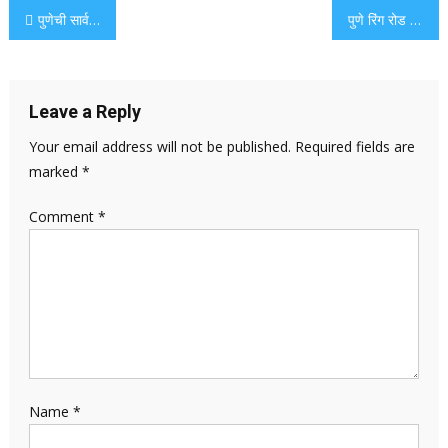
Post
पुणेची सार्वजनिक शौचालये 100% स्वच्छ आहेत, असे स्वच्छ सर्वेक्षण 2024-25 सर्वेक्षणानुसार. येथे खरे चित्र आहे
पुणे रिंग रोड लँड अधिग्रहणासाठी कलेक्टर 1,220 सीआर अधिक शोधतात
navigation
Leave a Reply
Your email address will not be published.
Required fields are
marked
*
Comment
*
Name
*