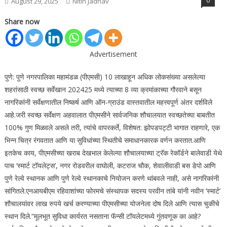
0
August 29, 2025
Nitin Jadhav
Share now
Advertisement
पुणे: पुणे नगरपालिका महामंडळ (पीएमसी) 10 लाखाहून अधिक लोकसंख्या असलेल्या
शहरांसाठी स्वच्छ सर्वेखान 202425 मध्ये त्याच्या 8 व्या क्रमांकाच्या गौरवाने बसून
नागरिकांनी सर्वेक्षणातील निष्कर्ष आणि ऑन-ग्राउंड वास्तवातील महत्त्वपूर्ण अंतर दर्शविले
आहे.
जरी स्वच्छ सर्वेक्षण अहवालात पीएमसीने सार्वजनिक शौचालयात स्वच्छतेच्या बाबतीत
100% गुण मिळवले असले तरी, त्यांचे वापरकर्ते, विशेषत: झोपडपट्टी भागात राहणारे, एक
भिन्न चित्र रंगवतात आणि या सुविधांच्या स्थितीचे समाधानकारक वर्णन करतात.
आणि
इतकेच काय, पीएमसीच्या खराब देखभाल केलेल्या शौचालयाच्या ट्रॅक रेकॉर्डने बालेवाडी येथे
पाच ‘स्मार्ट टॉयलेट्स’, नगर रोडवरील वाघोली, कटराज चौक, शेवालीवाडी बस डेपो आणि
पुणे रेल्वे स्थानक आणि पुणे रेल्वे स्थानकाचे नियोजन करणे थांबवले नाही, असे नागरिकांनी
सांगितले.
एनआयबीएम रहिवाशांच्या फोरमचे संस्थापक सदस्य परवीन तांबे यांनी नवीन ‘स्मार्ट’
शौचालयांवर लाख रुपये खर्च करण्याच्या पीएमसीच्या योजनेला दोष दिले आणि त्यास चुकीचे
स्थान दिले.
“मूलभूत सुविधा कार्यरत नसताना फॅन्सी टॉयलेटमध्ये गुंतवणूक का आहे?