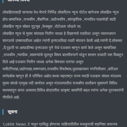
लोकहितासाठी सत्याचा वेध घेणारे निर्भिड लोकप्रिय न्यूज पोर्टल म्हणेजच लोकहित न्यूज
होय.सामाजिक ,राजकीय ,शैक्षणिक ,उद्योजकीय ,सांस्कृतिक ,नानाविध घडामोडी साठी
लोकहित न्यूज सोबत युट्यूब ,फेसबुक ,पोर्टलला जोडले जा.
लोकहित न्यूज चे मुख्य संपादक नितीन जाधव हे विज्ञानाचे पदवीधर असून व्यवस्थापन
शास्ञाचे उच्चपदवीधर आहेत त्यांनी वृत्तपञविद्या पदवी संपादन केली आहे.त्यांनी दै.लोकमत
,दै.पुढारी या आघाडीच्या वृत्तपञात पुणे येथे पञकार म्हणून कार्य केले असून सामाजिक
,राजकीय ,न्यायीक ,सामान्यांचे मूलभूत विषय बातमीरुपाने मांडून शासन दरबारी यश मिळवून
दिले आहे.पञकार नितीन जाधव अनेक विषयात पारंगत असून
मार्केटींगतज्ञ,उद्योगतज्ञ,भाषणकार,राजकीय विश्लेषक,मुलाखतकार रणनितीकार ,करिअर
मार्गदर्शक म्हणून ही ते परिचित आहेत.सध्या महाराष्ट्र राज्य मराठी पञकार संघात मंञालय
मुख्य संपर्क प्रमुख पदी कार्यरत असून मंञालयातील राजकीय वार्तांकन मुक्तपणे विविध
माध्यमातून करत असतात.विविध क्षेत्रातील उत्कृष्ट कामगिरी बद्दल त्यांना अनेक पुरस्कारांनी
गौरविले आहे.
सूचना
‘Lokhit News 3’ मधून प्रसिद्ध होणाऱ्या जाहिरातीतील मजकुराची शहनिशा करूनच