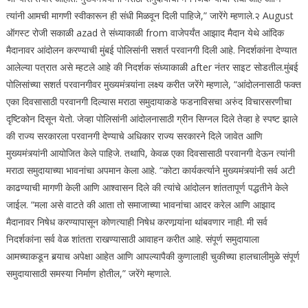
त्यांनी आमची मागणी स्वीकारून ही संधी मिळवून दिली पाहिजे,” जारेंगे म्हणाले.
२ August
ऑगस्ट रोजी सकाळी azad ते संध्याकाळी from वाजेपर्यंत आझाद मैदान येथे आंदिक
मैदानावर आंदोलन करण्याची मुंबई पोलिसांनी सशर्त परवानगी दिली आहे. निदर्शकांना देण्यात
आलेल्या पत्रात असे म्हटले आहे की निदर्शक संध्याकाळी after नंतर साइट सोडतील.
मुंबई
पोलिसांच्या सशर्त परवानगीवर मुख्यमंत्र्यांना लक्ष्य करीत जरेंगे म्हणाले, “आंदोलनासाठी फक्त
एका दिवसासाठी परवानगी दिल्यास मराठा समुदायाकडे फडनाविसचा अरुंद विचारसरणीचा
दृष्टिकोन दिसून येतो. जेव्हा पोलिसांनी आंदोलनासाठी ग्रीन सिग्नल दिले तेव्हा हे स्पष्ट झाले
की राज्य सरकारला परवानगी देण्याचे अधिकार राज्य सरकारने दिले जावेत आणि
मुख्यमंत्र्यांनी आयोजित केले पाहिजे.
तथापि, केवळ एका दिवसासाठी परवानगी देऊन त्यांनी
मराठा समुदायाच्या भावनांचा अपमान केला आहे. “
कोटा कार्यकर्त्याने मुख्यमंत्र्यांनी सर्व अटी
काढण्याची मागणी केली आणि आश्वासन दिले की त्यांचे आंदोलन शांततापूर्ण पद्धतीने केले
जाईल. “मला असे वाटते की आता तो समाजाच्या भावनांचा आदर करेल आणि आझाद
मैदानावर निषेध करण्यापासून कोणत्याही निषेध करणार्‍यांना थांबवणार नाही. मी सर्व
निदर्शकांना सर्व वेळ शांतता राखण्यासाठी आवाहन करीत आहे. संपूर्ण समुदायाला
आमच्याकडून बर्‍याच अपेक्षा आहेत आणि आपल्यापैकी कुणालाही चुकीच्या हालचालीमुळे संपूर्ण
समुदायासाठी समस्या निर्माण होतील,” जरेंगे म्हणाले.