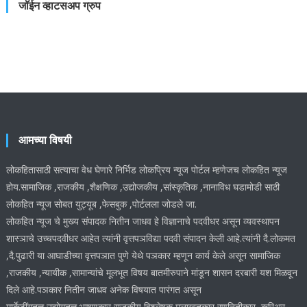
जॉईन व्हाटसअप ग्रुप
आमच्या विषयी
लोकहितासाठी सत्याचा वेध घेणारे निर्भिड लोकप्रिय न्यूज पोर्टल म्हणेजच लोकहित न्यूज
होय.सामाजिक ,राजकीय ,शैक्षणिक ,उद्योजकीय ,सांस्कृतिक ,नानाविध घडामोडी साठी
लोकहित न्यूज सोबत युट्यूब ,फेसबुक ,पोर्टलला जोडले जा.
लोकहित न्यूज चे मुख्य संपादक नितीन जाधव हे विज्ञानाचे पदवीधर असून व्यवस्थापन
शास्ञाचे उच्चपदवीधर आहेत त्यांनी वृत्तपञविद्या पदवी संपादन केली आहे.त्यांनी दै.लोकमत
,दै.पुढारी या आघाडीच्या वृत्तपञात पुणे येथे पञकार म्हणून कार्य केले असून सामाजिक
,राजकीय ,न्यायीक ,सामान्यांचे मूलभूत विषय बातमीरुपाने मांडून शासन दरबारी यश मिळवून
दिले आहे.पञकार नितीन जाधव अनेक विषयात पारंगत असून
मार्केटींगतज्ञ,उद्योगतज्ञ,भाषणकार,राजकीय विश्लेषक,मुलाखतकार रणनितीकार ,करिअर