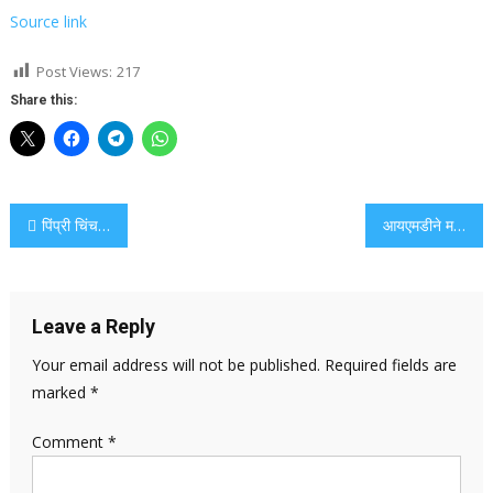
Source link
Post Views:
217
Share this:
Post
पिंप्री चिंचवड पोलिस शिवनेरी किल्ल्यावरून मुंबईला कूच करत असताना पिंप्री चिंचवड पोलिस वाहतुकीला वळवतात
आयएमडीने मध्यम महा घाटांसाठी ऑरेंज अलर्ट वाढविला आणि विजेचा आणि बुडणारा दावा म्हणून राज्यात आणखी 7
navigation
Leave a Reply
Your email address will not be published.
Required fields are
marked
*
Comment
*