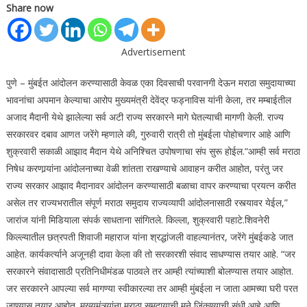
Share now
Advertisement
पुणे – मुंबईत आंदोलन करण्यासाठी केवळ एका दिवसाची परवानगी देऊन मराठा समुदायाच्या
भावनांचा अपमान केल्याचा आरोप मुख्यमंत्री देवेंद्र फड्नाविस यांनी केला, तर मम्बाईतील
अजाद मैदानी येथे झालेल्या सर्व अटी राज्य सरकारने मागे घेतल्याची मागणी केली.
राज्य
सरकारवर दबाव आणत जरेंगे म्हणाले की, गुरुवारी रात्री तो मुंबईला पोहोचणार आहे आणि
शुक्रवारी सकाळी आझाद मैदान येथे अनिश्चित उपोषणाचा संप सुरू होईल.
“आम्ही सर्व मराठा
निषेध करणार्‍यांना आंदोलनाच्या वेळी शांतता राखण्याचे आवाहन करीत आहोत, परंतु जर
राज्य सरकार आझाद मैदानावर आंदोलन करण्यासाठी बळाचा वापर करण्याचा प्रयत्न करीत
असेल तर राज्यभरातील संपूर्ण मराठा समुदाय राज्यव्यापी आंदोलनासाठी रस्त्यावर येईल,”
जारांज यांनी मिडियाला संपर्क साधताना सांगितले. किल्ला, शुक्रवारी पहाटे.
शिवनेरी
किल्ल्यातील छत्रपती शिवाजी महाराज यांना श्रद्धांजली वाहल्यानंतर, जरेंगे मुंबईकडे जात
आहेत. कार्यकर्त्याने अजूनही दावा केला की तो सरकारशी संवाद साधण्यास तयार आहे. “जर
सरकारने संवादासाठी प्रतिनिधीमंडळ पाठवले तर आम्ही त्यांच्याशी बोलण्यास तयार आहोत.
जर सरकारने आपल्या सर्व मागण्या स्वीकारल्या तर आम्ही मुंबईला न जाता आमच्या घरी परत
जाण्यास तयार आहोत. मुख्यमंत्र्यांना मराठा समुदायाची मने जिंकण्याची संधी आहे आणि