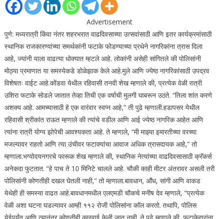
Advertisement
पुणे: मध्यरात्री किंवा नंतर शहरभरात वाढदिवसाच्या उत्सवांसाठी आणि इतर कार्यक्रमांसाठी
स्थानिक राजकारण्यांच्या समर्थकांनी फटाके फोडण्याच्या प्रथेने नागरिकांना त्रास दिला
आहे, ज्यांनी याला वाढत्या धोक्यात म्हटले आहे.
लोकांनी असेही सांगितले की पोलिसांनी
मोठ्या प्रमाणात या समस्येकडे डोळेझाक केले आहे.
मुले आणि ज्येष्ठ नागरिकांसाठी उपद्रव
विशेषतः वाईट आहे.
कोंडवा येथील रहिवासी तनवी शेख म्हणाले की, प्रत्येक वेळी रात्री
उशिरा फटाके सोडले जातात तेव्हा तिची एक वर्षाची मुलगी घाबरून उठते. “तिला शांत करणे
अशक्य आहे. आमच्यासाठी हे एक वारंवार स्वप्न आहे,” ती पुढे म्हणाली.
हडापसर येथील
रहिवासी श्रीकांत राऊत म्हणाले की त्यांचे वडील आणि आई ज्येष्ठ नागरिक आहेत आणि
त्यांना रात्री योग्य झोपेची आवश्यकता आहे.
ते म्हणाले, “मी माझ्या इमारतीच्या वरच्या
मजल्यावर राहतो आणि त्या उंचीवर फटाक्यांचा आवाज अधिक त्रासदायक आहे,” तो
म्हणाला.
भग्योदयनगरचे फारूक शेख म्हणाले की, स्थानिक नेत्यांच्या वाढदिवसासाठी क्रॅकर्स
अनेकदा फुटतात. “हे पाच ते 10 मिनिटे चालले आहे. चौकी काही मीटर अंतरावर असली तरी
पोलिसांनी कोणतीही दखल घेतली नाही,” तो म्हणाला.
बावधान, औंध, सांगी आणि वाकड
येथेही ही समस्या वाढत आहे.
बावधानमधील एलएमडी चौकचे मनीष देव म्हणाले, “प्रत्येक
वेळी अशा घटना घडल्यावर आम्ही ११२ रोजी पोलिसांना कॉल करतो. तथापि, पोलिस
येईपर्यंत आणि त्यानंतर कोणतीही कारवाई केली जात नाही. ते पुढे म्हणाले की, फटाकेदारांना