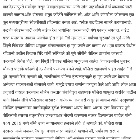
वाढदिवसापुरते मर्यादित नसून विवाहसोहळ्याच्या आणि लॉन पार्ट्यांमध्ये दीर्घ कालावधीसाठी
वापरले जातात.
औंड रोडच्या अनुब जॉर्जने सांगितले की, औंड आणि सांगवीला जोडणारा एक
पूल मध्यरात्रीच्या रेवेलरीसाठी हॉटस्पॉट बनला आहे. “लोक वाढदिवस साजरे करण्यासाठी,
फटाके फोडण्यासाठी आणि बाईक रेस आयोजित करण्यासाठी येथे एकत्र जमतात.
नाईट
गस्त घालताच उपद्रव अनचेक होत नाही, “तो म्हणाला.
या वर्षाच्या सुरुवातीला पुणे आणि
पिंप्री चिंचवड पोलिस आयुक्त यांच्यासमवेत हा मुद्दा उपस्थित करणा W ्या वाकाड येथील
रहिवासी वकील विकास शिंदे यांनी सांगितले की पुणे सीपीने पोलिस ठाण्यांना कारवाई
करण्याचे निर्देश दिले, पण पिंप्री चिंचवड पोलिस अनुपलब्ध आहेत. “वाकडमधील भुमकर
चौकात फटाके फोडणे हे दररोजचे प्रकरण बनले आहे. पोलिस सहजपणे पाहत आहेत,” ते
पुढे म्हणाले.
शिंदे म्हणाले की, नागरिकांना पोलिस हेल्पलाइनद्वारे हा मुद्दा उपस्थित केल्यास
अनेकदा घटनास्थळी बोलावले जाते. यामुळे बर्‍याच जणांना परावृत्त केले आहे आणि लोक आता
तक्रारी दाखल करण्यास संकोच करतात.
सेवानिवृत्त सहाय्यक पोलिस आयुक्त अरविंद पाटील
यांनी बिबवेवाडीचे पोलिसांवर वारंवार नागरिकांच्या तक्रारी असूनही आवाज आणि प्रदूषणाशी
संबंधित प्रकरणांवर जाणीवपूर्वक दुर्लक्ष केल्याचा आरोप केला. अशाच एका विषयावर पुणे
पोलिसांनी त्याच्या तक्रारीवर एफआयआर नोंदणी करण्यास नकार दिल्यानंतर पाटील यांनी
२०१ 2019 मध्ये बॉम्बे उच्च न्यायालयात हलवले होते.
ते म्हणाले की, पोलिस अशा
प्रकरणांमध्ये जबाबदारीपासून बचाव करत आहेत.
ते म्हणाले की, पर्यावरण संरक्षण
कायद्यांतर्गत झालेल्या प्रकरणांमध्ये पोलिस अधीक्षकांच्या पदाच्या खाली नसलेल्या अधिका