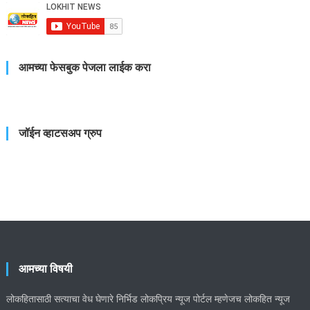
आमच्या फेसबुक पेजला लाईक करा
जॉईन व्हाटसअप ग्रुप
आमच्या विषयी
लोकहितासाठी सत्याचा वेध घेणारे निर्भिड लोकप्रिय न्यूज पोर्टल म्हणेजच लोकहित न्यूज