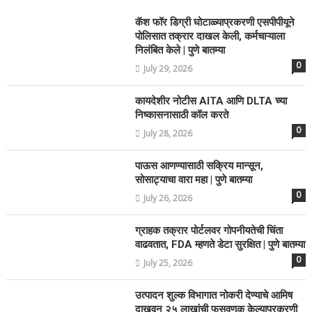
कॅश फॉर डिग्री घोटाळ्याप्रकरणी एसपीपीयूने
पोलिसात तक्रार दाखल केली, कर्मचाऱ्याला
निलंबित केले | पुणे बातम्या
0
July 29, 2026
कायदेशीर नोटीस AITA आणि DLTA च्या
निष्कासनासाठी कॉल करते
0
July 28, 2026
पाऊस आणण्यासाठी सक्रिय मान्सून,
सोसाट्याचा वारा महा | पुणे बातम्या
0
July 26, 2026
ग्राहक तक्रार पोर्टलवर गोपनीयतेची चिंता
वाढवतात, FDA म्हणते डेटा सुरक्षित | पुणे बातम्या
0
July 25, 2026
उत्पादन शुल्क विभागात नोकरी देण्याचे आमिष
दाखवून २५ लाखांची फसवणूक केल्याप्रकरणी