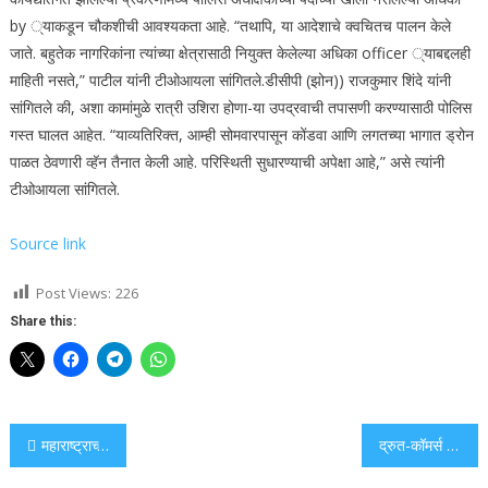
by ्याकडून चौकशीची आवश्यकता आहे. “तथापि, या आदेशाचे क्वचितच पालन केले
जाते. बहुतेक नागरिकांना त्यांच्या क्षेत्रासाठी नियुक्त केलेल्या अधिका officer ्याबद्दलही
माहिती नसते,” पाटील यांनी टीओआयला सांगितले.
डीसीपी (झोन)) राजकुमार शिंदे यांनी
सांगितले की, अशा कामांमुळे रात्री उशिरा होणा-या उपद्रवाची तपासणी करण्यासाठी पोलिस
गस्त घालत आहेत. “याव्यतिरिक्त, आम्ही सोमवारपासून कोंडवा आणि लगतच्या भागात ड्रोन
पाळत ठेवणारी व्हॅन तैनात केली आहे. परिस्थिती सुधारण्याची अपेक्षा आहे,” असे त्यांनी
टीओआयला सांगितले.
Source link
Post Views:
226
Share this:
Post
महाराष्ट्राच्या सहकार संवाह पोर्टलने गृहनिर्माण संस्थांविरूद्ध 80% तक्रारींचे निराकरण केले आहे; पारदर्शकता, वेगवान कृती सुनिश्चित करते
द्रुत-कॉमर्स अ‍ॅप्स उत्सवाच्या गरजेसाठी सुलभ येतात
navigation