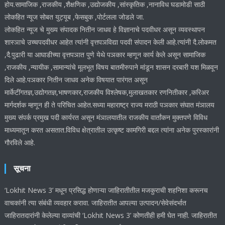
होय.सामाजिक ,राजकीय ,शैक्षणिक ,उद्योजकीय ,सांस्कृतिक ,नानाविध घडामोडी साठी
लोकहित न्यूज सोबत युट्यूब ,फेसबुक ,पोर्टलला जोडले जा.
लोकहित न्यूज चे मुख्य संपादक नितीन जाधव हे विज्ञानाचे पदवीधर असून व्यवस्थापन
शास्ञाचे उच्चपदवीधर आहेत त्यांनी वृत्तपञविद्या पदवी संपादन केली आहे.त्यांनी दै.लोकमत
,दै.पुढारी या आघाडीच्या वृत्तपञात पुणे येथे पञकार म्हणून कार्य केले असून सामाजिक
,राजकीय ,न्यायीक ,सामान्यांचे मूलभूत विषय बातमीरुपाने मांडून शासन दरबारी यश मिळवून
दिले आहे.पञकार नितीन जाधव अनेक विषयात पारंगत असून
मार्केटींगतज्ञ,उद्योगतज्ञ,भाषणकार,राजकीय विश्लेषक,मुलाखतकार रणनितीकार ,करिअर
मार्गदर्शक म्हणून ही ते परिचित आहेत.सध्या महाराष्ट्र राज्य मराठी पञकार संघात मंञालय
मुख्य संपर्क प्रमुख पदी कार्यरत असून मंञालयातील राजकीय वार्तांकन मुक्तपणे विविध
माध्यमातून करत असतात.विविध क्षेत्रातील उत्कृष्ट कामगिरी बद्दल त्यांना अनेक पुरस्कारांनी
गौरविले आहे.
सूचना
‘Lokhit News 3’ मधून प्रसिद्ध होणाऱ्या जाहिरातीतील मजकुराची शहनिशा करूनच
वाचकांनी त्या संबंधी व्यवहार करावा. जाहिरातीत आपल्या उत्पादन/सेवेसंदर्भात
जाहिरातदारांनी केलेल्या दाव्यांची ‘Lokhit News 3’ कोणतीही हमी घेत नाही. जाहिरातीत