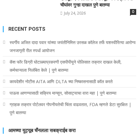
चौघांवर गुन्हा दाखल पुणे बातम्या
0
July 24, 2026
RECENT POSTS
स्वर्गीय अजित दादा पवार यांच्या जयंतीनिमित्त उरसळ कॉलेज तर्फे यशस्वीरित्या आरोग्य
जनजागृती रील स्पर्धा आयोजन
कॅश फॉर डिग्री घोटाळ्याप्रकरणी एसपीपीयूने पोलिसात तक्रार दाखल केली,
कर्मचाऱ्याला निलंबित केले | पुणे बातम्या
कायदेशीर नोटीस AITA आणि DLTA च्या निष्कासनासाठी कॉल करते
पाऊस आणण्यासाठी सक्रिय मान्सून, सोसाट्याचा वारा महा | पुणे बातम्या
ग्राहक तक्रार पोर्टलवर गोपनीयतेची चिंता वाढवतात, FDA म्हणते डेटा सुरक्षित |
पुणे बातम्या
आमच्या युट्यूब चँनलला सबक्राईब करा