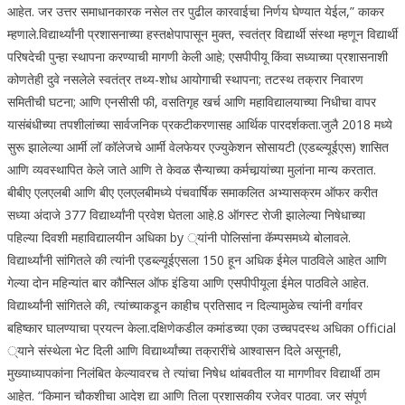
आहेत. जर उत्तर समाधानकारक नसेल तर पुढील कारवाईचा निर्णय घेण्यात येईल,” काकर
म्हणाले.
विद्यार्थ्यांनी प्रशासनाच्या हस्तक्षेपापासून मुक्त, स्वतंत्र विद्यार्थी संस्था म्हणून विद्यार्थी
परिषदेची पुन्हा स्थापना करण्याची मागणी केली आहे; एसपीपीयू किंवा सध्याच्या प्रशासनाशी
कोणतेही दुवे नसलेले स्वतंत्र तथ्य-शोध आयोगाची स्थापना; तटस्थ तक्रार निवारण
समितीची घटना; आणि एनसीसी फी, वसतिगृह खर्च आणि महाविद्यालयाच्या निधीचा वापर
यासंबंधीच्या तपशीलांच्या सार्वजनिक प्रकटीकरणासह आर्थिक पारदर्शकता.
जुलै 2018 मध्ये
सुरू झालेल्या आर्मी लॉ कॉलेजचे आर्मी वेलफेयर एज्युकेशन सोसायटी (एडब्ल्यूईएस) शासित
आणि व्यवस्थापित केले जाते आणि ते केवळ सैन्याच्या कर्मचार्‍यांच्या मुलांना मान्य करतात.
बीबीए एलएलबी आणि बीए एलएलबीमध्ये पंचवार्षिक समाकलित अभ्यासक्रम ऑफर करीत
सध्या अंदाजे 377 विद्यार्थ्यांनी प्रवेश घेतला आहे.
8 ऑगस्ट रोजी झालेल्या निषेधाच्या
पहिल्या दिवशी महाविद्यालयीन अधिका by ्यांनी पोलिसांना कॅम्पसमध्ये बोलावले.
विद्यार्थ्यांनी सांगितले की त्यांनी एडब्ल्यूईएसला 150 हून अधिक ईमेल पाठविले आहेत आणि
गेल्या दोन महिन्यांत बार कौन्सिल ऑफ इंडिया आणि एसपीपीयूला ईमेल पाठविले आहेत.
विद्यार्थ्यांनी सांगितले की, त्यांच्याकडून काहीच प्रतिसाद न दिल्यामुळेच त्यांनी वर्गावर
बहिष्कार घालण्याचा प्रयत्न केला.
दक्षिणेकडील कमांडच्या एका उच्चपदस्थ अधिका official
्याने संस्थेला भेट दिली आणि विद्यार्थ्यांच्या तक्रारींचे आश्वासन दिले असूनही,
मुख्याध्यापकांना निलंबित केल्यावरच ते त्यांचा निषेध थांबवतील या मागणीवर विद्यार्थी ठाम
आहेत. “किमान चौकशीचा आदेश द्या आणि तिला प्रशासकीय रजेवर पाठवा. जर संपूर्ण