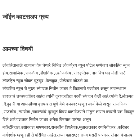
जॉईन व्हाटसअप ग्रुप
आमच्या विषयी
लोकहितासाठी सत्याचा वेध घेणारे निर्भिड लोकप्रिय न्यूज पोर्टल म्हणेजच लोकहित न्यूज
होय.सामाजिक ,राजकीय ,शैक्षणिक ,उद्योजकीय ,सांस्कृतिक ,नानाविध घडामोडी साठी
लोकहित न्यूज सोबत युट्यूब ,फेसबुक ,पोर्टलला जोडले जा.
लोकहित न्यूज चे मुख्य संपादक नितीन जाधव हे विज्ञानाचे पदवीधर असून व्यवस्थापन
शास्ञाचे उच्चपदवीधर आहेत त्यांनी वृत्तपञविद्या पदवी संपादन केली आहे.त्यांनी दै.लोकमत
,दै.पुढारी या आघाडीच्या वृत्तपञात पुणे येथे पञकार म्हणून कार्य केले असून सामाजिक
,राजकीय ,न्यायीक ,सामान्यांचे मूलभूत विषय बातमीरुपाने मांडून शासन दरबारी यश मिळवून
दिले आहे.पञकार नितीन जाधव अनेक विषयात पारंगत असून
मार्केटींगतज्ञ,उद्योगतज्ञ,भाषणकार,राजकीय विश्लेषक,मुलाखतकार रणनितीकार ,करिअर
मार्गदर्शक म्हणून ही ते परिचित आहेत.सध्या महाराष्ट्र राज्य मराठी पञकार संघात मंञालय