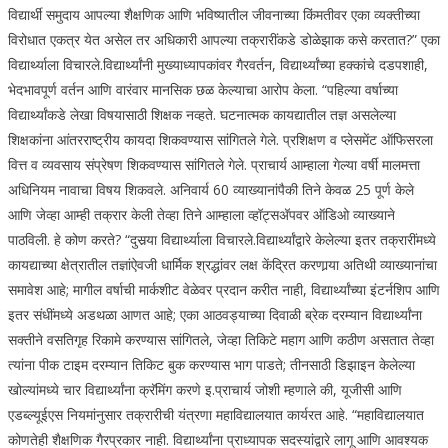
विद्यार्थी समुदाय आपल्या शैक्षणिक आणि भविष्यातील जीवनाच्या किंमतीवर एका व्यक्तीच्या
विरोधात एकत्र येत असेल तर अधिकारी आपल्या तक्रारींकडे डोळेझाक कसे करतात?” एका
विद्यार्थ्याला विचारले.
विद्यार्थ्यांनी मुख्याध्यापकांवर गैरवर्तन, विद्यार्थ्यांच्या हक्कांचे दडपशाही,
भेदभावपूर्ण वर्तन आणि वारंवार मानसिक छळ केल्याचा आरोप केला. “पहिल्या वर्षाच्या
विद्यार्थ्यांकडे लेखा विषयासाठी शिक्षक नव्हते. घटनात्मक कायद्यातील तज्ञ असलेल्या
शिक्षकांना आंतरराष्ट्रीय कायदा शिकवण्यास सांगितले गेले. प्रशिक्षण व प्लेसमेंट ऑफिसरला
वित्त व व्यवसाय संप्रेषण शिकवण्यास सांगितले गेले. प्राचार्य आम्हाला गेल्या वर्षी मालमत्ता
अधिनियम नावाचा विषय शिकवले.
अनिवार्य 60 व्याख्यानांपैकी तिने केवळ 25 पूर्ण केले
आणि जेव्हा आम्ही तक्रार केली तेव्हा तिने आम्हाला व्हॉट्सअ‍ॅपवर ऑडिओ व्याख्याने
पाठविली. हे कोण करते? “दुसर्‍या विद्यार्थ्याला विचारले.
विद्यार्थ्यांद्वारे केलेल्या इतर तक्रारींमध्ये
कायद्याच्या क्षेत्रातील तज्ञांऐवजी धार्मिक श्रद्धांवर लक्ष केंद्रित करणार्‍या अतिथी व्याख्यानांचा
समावेश आहे; मागील वर्षाची मार्कशीट वेळेवर प्रदान करीत नाही, विद्यार्थ्यांच्या इंटर्नशिप आणि
इतर संधींमध्ये अडथळा आणत आहे; एका आठवड्याच्या दिवाळी ब्रेक दरम्यान विद्यार्थ्यांना
सक्तीने वसतिगृह रिकामे करण्यास सांगितले, जेव्हा तिकिटे महाग आणि कठीण असतात तेव्हा
त्यांना पीक टाइम दरम्यान तिकिट बुक करण्यास भाग पाडते; तीनसाठी डिझाइन केलेल्या
खोल्यांमध्ये चार विद्यार्थ्यांना क्रॅमिंग करणे इ.
प्राचार्य जोशी म्हणाले की, यूजीसी आणि
एडब्ल्यूईएस नियमांनुसार तक्रारीची यंत्रणा महाविद्यालयात कार्यरत आहे. “महाविद्यालयात
कोणतेही शैक्षणिक गैरप्रकार नाही. विद्यार्थ्यांना प्राध्यापक सदस्यांद्वारे लागू आणि आवश्यक