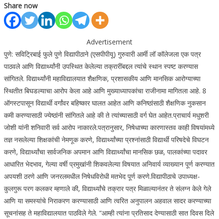
Share now
Advertisement
पुणे: सविट्रिबाई फुले पुणे विद्यापीठाने (एसपीपीयू) गुरुवारी आर्मी लॉ कॉलेजला एक पत्र
पाठवले आणि विद्यार्थ्यांनी उपस्थित केलेल्या तक्रारींबद्दल त्यांचे स्थान स्पष्ट करण्यास
सांगितले. विद्यार्थ्यांनी महाविद्यालयात शैक्षणिक, प्रशासकीय आणि मानसिक आरोग्याच्या
स्थितीत बिघडल्याचा आरोप केला आहे आणि मुख्याध्यापकांचा राजीनामा मागितला आहे.
8
ऑगस्टपासून विद्यार्थी वर्गांवर बहिष्कार घालत आहेत आणि कनिष्ठांसाठी शैक्षणिक नुकसान
कमी करण्यासाठी ज्येष्ठांनी सांगितले आहे की ते त्यांच्यासाठी वर्ग घेत आहेत.
प्राचार्य मधुशरी
जोशी यांनी शनिवारी सर्व आरोप नाकारले.
पत्रानुसार, निषेधाच्या कारणास्तव काही विषयांमध्ये
तज्ञ नसलेल्या शिक्षकांची नेमणूक करणे, विद्यार्थ्यांच्या प्रश्नांसाठी विद्यार्थी परिषदेचे विघटन
करणे, विद्यार्थ्यांचा सार्वजनिक अपमान आणि विद्यार्थ्यांचा मानसिक छळ, पालकांच्या पदावर
आधारित भेदभाव, गेल्या वर्षी प्रमुखांनी शिकवलेल्या विषयात अनिवार्य व्याख्यान पूर्ण करण्यात
अपयशी ठरणे आणि जनरलमधील निषेधविरोधी मतभेद पूर्ण करणे.
विद्यापीठाचे उपाध्यक्ष-
कुलगुरू परग कलकर म्हणाले की, विद्यार्थ्यांचे तक्रार पत्र मिळाल्यानंतर ते संलग्न केले गेले
आणि या समस्यांचे निराकरण करण्यासाठी आणि त्वरित अनुपालन अहवाल सादर करण्याच्या
सूचनांसह ते महाविद्यालयात पाठविले गेले. “आम्ही त्यांना प्रतिसाद देण्यासाठी सात दिवस दिले