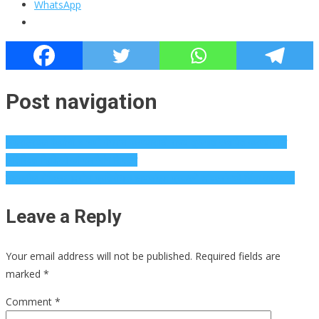
WhatsApp
Post navigation
अंडरट्रियल कैद्यांची चाचणी वेगवान करण्यासाठी राज्य तुरूंगात स्थापित करण्यासाठी
अतिरिक्त व्हिडिओ कॉन्फरन्सिंग सिस्टम
शहरातील सेफ्ट्रिआक्सोन-प्रतिरोधक टायफॉइड प्रकरणे डॉक्टरांमध्ये चिंता वाढवतात
Leave a Reply
Your email address will not be published.
Required fields are
marked
*
Comment
*