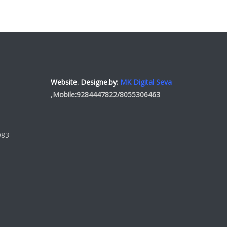
Website. Designe.by
:
MK Digital Seva
,Mobile:
9284447822
/
8055306463
983