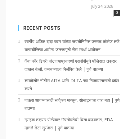
July 24, 2026
0
RECENT POSTS
स्वर्गीय अजित दादा पवार यांच्या जयंतीनिमित्त उरसळ कॉलेज तर्फे
यशस्वीरित्या आरोग्य जनजागृती रील स्पर्धा आयोजन
कॅश फॉर डिग्री घोटाळ्याप्रकरणी एसपीपीयूने पोलिसात तक्रार
दाखल केली, कर्मचाऱ्याला निलंबित केले | पुणे बातम्या
कायदेशीर नोटीस AITA आणि DLTA च्या निष्कासनासाठी कॉल
करते
पाऊस आणण्यासाठी सक्रिय मान्सून, सोसाट्याचा वारा महा | पुणे
बातम्या
ग्राहक तक्रार पोर्टलवर गोपनीयतेची चिंता वाढवतात, FDA
म्हणते डेटा सुरक्षित | पुणे बातम्या