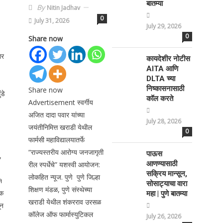
बातम्या
By
Nitin Jadhav
0
July 31, 2026
July 29, 2026
0
Share now
ार
कायदेशीर नोटीस
AITA आणि
DLTA च्या
निष्कासनासाठी
Share now
डे
कॉल करते
Advertisement स्वर्गीय
अजित दादा पवार यांच्या
July 28, 2026
जयंतीनिमित्त खराडी येथील
0
फार्मसी महाविद्यालयातर्फे
“राज्यस्तरीय आरोग्य जनजागृती
पाऊस
,
आणण्यासाठी
रील स्पर्धेचे” यशस्वी आयोजन:
सक्रिय मान्सून,
लोकहित न्यूज. पुणे पुणे जिल्हा
१
सोसाट्याचा वारा
शिक्षण मंडळ, पुणे संस्थेच्या
िक
महा | पुणे बातम्या
खराडी येथील शंकरराव उरसळ
ून
कॉलेज ऑफ फार्मास्युटिकल
July 26, 2026