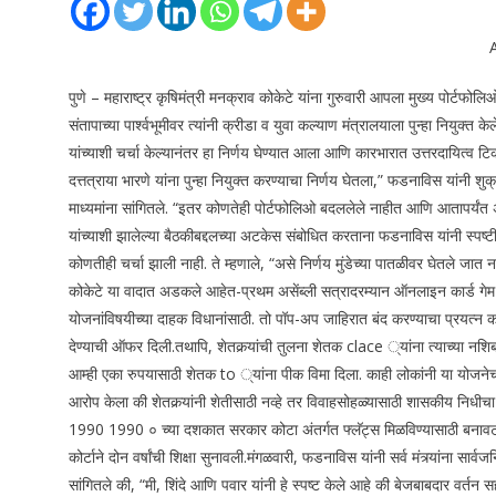
पुणे – महाराष्ट्र कृषिमंत्री मनक्राव कोकेटे यांना गुरुवारी आपला मुख्य पोर्ट
संतापाच्या पार्श्वभूमीवर त्यांनी क्रीडा व युवा कल्याण मंत्रालयाला पुन्हा नियुक्त केल
यांच्याशी चर्चा केल्यानंतर हा निर्णय घेण्यात आला आणि कारभारात उत्तरदायित्व टि
दत्तत्राया भारणे यांना पुन्हा नियुक्त करण्याचा निर्णय घेतला,” फडनाविस यांनी शुक
माध्यमांना सांगितले.
“इतर कोणतेही पोर्टफोलिओ बदललेले नाहीत आणि आतापर्यंत अ
यांच्याशी झालेल्या बैठकीबद्दलच्या अटकेस संबोधित करताना फडनाविस यांनी स्पष्ट
कोणतीही चर्चा झाली नाही.
ते म्हणाले, “असे निर्णय मुंडेच्या पातळीवर घेतले जात 
कोकेटे या वादात अडकले आहेत-प्रथम असेंब्ली सत्रादरम्यान ऑनलाइन कार्ड गे
योजनांविषयीच्या दाहक विधानांसाठी. तो पॉप-अप जाहिरात बंद करण्याचा प्रयत्न 
देण्याची ऑफर दिली.
तथापि, शेतकर्‍यांची तुलना शेतक clace ्यांना त्याच्या नशिब
आम्ही एका रुपयासाठी शेतक to ्यांना पीक विमा दिला. काही लोकांनी या योजनेचा ग
आरोप केला की शेतकर्‍यांनी शेतीसाठी नव्हे तर विवाहसोहळ्यासाठी शासकीय निधीचा व
1990 1990 ० च्या दशकात सरकार कोटा अंतर्गत फ्लॅट्स मिळविण्यासाठी बनावट का
कोर्टाने दोन वर्षांची शिक्षा सुनावली.
मंगळवारी, फडनाविस यांनी सर्व मंत्र्यांना सार्
सांगितले की, “मी, शिंदे आणि पवार यांनी हे स्पष्ट केले आहे की बेजबाबदार वर्त