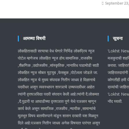
September 23,
आमच्या विषयी
सूचना
लोकहितासाठी सत्याचा वेध घेणारे निर्भिड लोकप्रिय न्यूज
‘Lokhit News 
पोर्टल म्हणेजच लोकहित न्यूज होय.सामाजिक ,राजकीय
मजकुराची शहनि
,शैक्षणिक ,उद्योजकीय ,सांस्कृतिक ,नानाविध घडामोडी साठी
करावा. जाहिरात
लोकहित न्यूज सोबत युट्यूब ,फेसबुक ,पोर्टलला जोडले जा.
जाहिरातदारांनी
लोकहित न्यूज चे मुख्य संपादक नितीन जाधव हे विज्ञानाचे
कोणतीही हमी घ
पदवीधर असून व्यवस्थापन शास्ञाचे उच्चपदवीधर आहेत
दाव्यांची जाहिर
त्यांनी वृत्तपञविद्या पदवी संपादन केली आहे.त्यांनी दै.लोकमत
‘Lokhit News
,दै.पुढारी या आघाडीच्या वृत्तपञात पुणे येथे पञकार म्हणून
नोंद घ्यावी.
कार्य केले असून सामाजिक ,राजकीय ,न्यायीक ,सामान्यांचे
मूलभूत विषय बातमीरुपाने मांडून शासन दरबारी यश मिळवून
दिले आहे.पञकार नितीन जाधव अनेक विषयात पारंगत असून