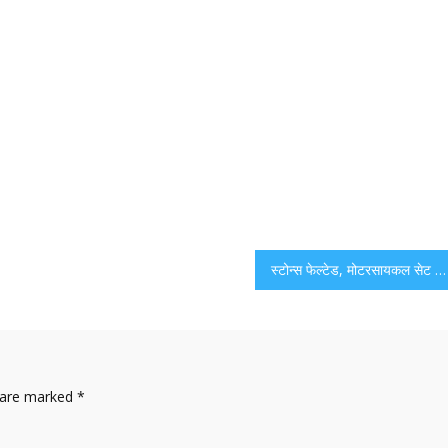
स्टोन्स फेल्टेड, मोटरसायकल सेट पेटः सोशल मीडिया पोस्टवर पुणे गावात चकमकी उद्भवली; जमाव पसरवण्यासाठी पोलिस टीअरगाचा वापर करतात
s are marked
*