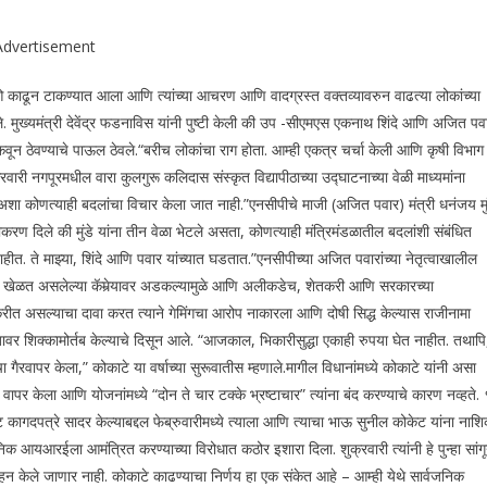
Advertisement
फोलिओ काढून टाकण्यात आला आणि त्यांच्या आचरण आणि वादग्रस्त वक्तव्यावरुन वाढत्या लोकांच्या
े.
मुख्यमंत्री देवेंद्र फडनाविस यांनी पुष्टी केली की उप -सीएमएस एकनाथ शिंदे आणि अजित पव
कवून ठेवण्याचे पाऊल ठेवले.
“बरीच लोकांचा राग होता. आम्ही एकत्र चर्चा केली आणि कृषी विभाग
्रवारी नगपूरमधील वारा कुलगुरू कलिदास संस्कृत विद्यापीठाच्या उद्घाटनाच्या वेळी माध्यमांना
शा कोणत्याही बदलांचा विचार केला जात नाही.”
एनसीपीचे माजी (अजित पवार) मंत्री धनंजय मुं
ीकरण दिले की मुंडे यांना तीन वेळा भेटले असता, कोणत्याही मंत्रिमंडळातील बदलांशी संबंधित
नाहीत. ते माझ्या, शिंदे आणि पवार यांच्यात घडतात.”
एनसीपीच्या अजित पवारांच्या नेतृत्वाखालील
म खेळत असलेल्या कॅमेर्‍यावर अडकल्यामुळे आणि अलीकडेच, शेतकरी आणि सरकारच्या
करीत असल्याचा दावा करत त्याने गेमिंगचा आरोप नाकारला आणि दोषी सिद्ध केल्यास राजीनामा
ावर शिक्कामोर्तब केल्याचे दिसून आले.
“आजकाल, भिकारीसुद्धा एकाही रुपया घेत नाहीत. तथापि
ैरवापर केला,” कोकाटे या वर्षाच्या सुरूवातीस म्हणाले.
मागील विधानांमध्ये कोकाटे यांनी असा
ापर केला आणि योजनांमध्ये “दोन ते चार टक्के भ्रष्टाचार” त्यांना बंद करण्याचे कारण नव्हते.
गदपत्रे सादर केल्याबद्दल फेब्रुवारीमध्ये त्याला आणि त्याचा भाऊ सुनील कोकेट यांना नाश
वजनिक आयआरईला आमंत्रित करण्याच्या विरोधात कठोर इशारा दिला. शुक्रवारी त्यांनी हे पुन्हा सांग
न सहन केले जाणार नाही. कोकाटे काढण्याचा निर्णय हा एक संकेत आहे – आम्ही येथे सार्वजनिक