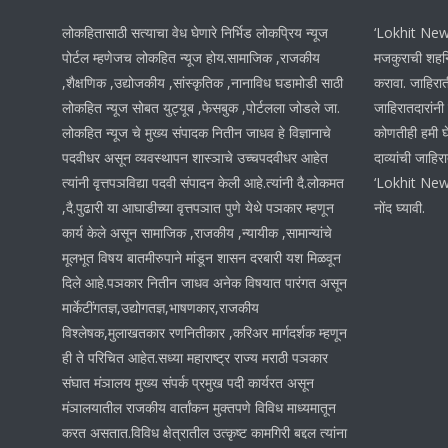
लोकहितासाठी सत्याचा वेध घेणारे निर्भिड लोकप्रिय न्यूज
‘Lokhit News 
पोर्टल म्हणेजच लोकहित न्यूज होय.सामाजिक ,राजकीय
मजकुराची शहनि
,शैक्षणिक ,उद्योजकीय ,सांस्कृतिक ,नानाविध घडामोडी साठी
करावा. जाहिरात
लोकहित न्यूज सोबत युट्यूब ,फेसबुक ,पोर्टलला जोडले जा.
जाहिरातदारांनी
लोकहित न्यूज चे मुख्य संपादक नितीन जाधव हे विज्ञानाचे
कोणतीही हमी घ
पदवीधर असून व्यवस्थापन शास्ञाचे उच्चपदवीधर आहेत
दाव्यांची जाहिर
त्यांनी वृत्तपञविद्या पदवी संपादन केली आहे.त्यांनी दै.लोकमत
‘Lokhit News
,दै.पुढारी या आघाडीच्या वृत्तपञात पुणे येथे पञकार म्हणून
नोंद घ्यावी.
कार्य केले असून सामाजिक ,राजकीय ,न्यायीक ,सामान्यांचे
मूलभूत विषय बातमीरुपाने मांडून शासन दरबारी यश मिळवून
दिले आहे.पञकार नितीन जाधव अनेक विषयात पारंगत असून
मार्केटींगतज्ञ,उद्योगतज्ञ,भाषणकार,राजकीय
विश्लेषक,मुलाखतकार रणनितीकार ,करिअर मार्गदर्शक म्हणून
ही ते परिचित आहेत.सध्या महाराष्ट्र राज्य मराठी पञकार
संघात मंञालय मुख्य संपर्क प्रमुख पदी कार्यरत असून
मंञालयातील राजकीय वार्तांकन मुक्तपणे विविध माध्यमातून
करत असतात.विविध क्षेत्रातील उत्कृष्ट कामगिरी बद्दल त्यांना