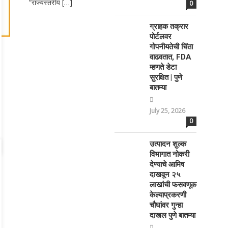
”राज्यस्तरीय […]
0
ग्राहक तक्रार
पोर्टलवर
गोपनीयतेची चिंता
वाढवतात, FDA
म्हणते डेटा
सुरक्षित | पुणे
बातम्या
July 25, 2026
0
उत्पादन शुल्क
विभागात नोकरी
देण्याचे आमिष
दाखवून २५
लाखांची फसवणूक
केल्याप्रकरणी
चौघांवर गुन्हा
दाखल पुणे बातम्या