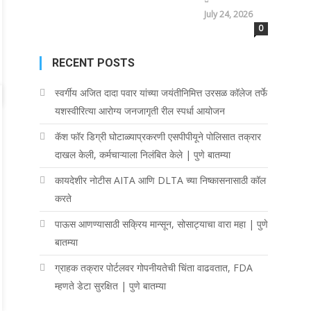
July 24, 2026
0
RECENT POSTS
स्वर्गीय अजित दादा पवार यांच्या जयंतीनिमित्त उरसळ कॉलेज तर्फे
यशस्वीरित्या आरोग्य जनजागृती रील स्पर्धा आयोजन
कॅश फॉर डिग्री घोटाळ्याप्रकरणी एसपीपीयूने पोलिसात तक्रार
दाखल केली, कर्मचाऱ्याला निलंबित केले | पुणे बातम्या
कायदेशीर नोटीस AITA आणि DLTA च्या निष्कासनासाठी कॉल
करते
पाऊस आणण्यासाठी सक्रिय मान्सून, सोसाट्याचा वारा महा | पुणे
बातम्या
ग्राहक तक्रार पोर्टलवर गोपनीयतेची चिंता वाढवतात, FDA
म्हणते डेटा सुरक्षित | पुणे बातम्या