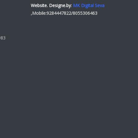
Website. Designe.by
:
MK Digital Seva
,Mobile:
9284447822
/
8055306463
983