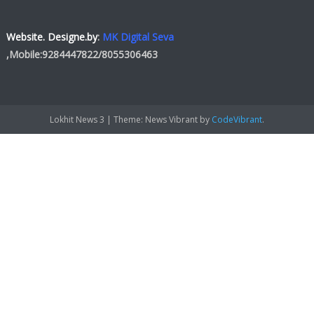
Website. Designe.by
:
MK Digital Seva
,Mobile:
9284447822
/
8055306463
Lokhit News 3
|
Theme: News Vibrant by
CodeVibrant
.