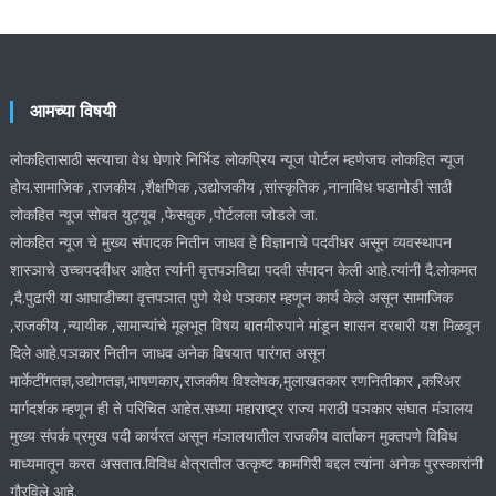
आमच्या विषयी
लोकहितासाठी सत्याचा वेध घेणारे निर्भिड लोकप्रिय न्यूज पोर्टल म्हणेजच लोकहित न्यूज
होय.सामाजिक ,राजकीय ,शैक्षणिक ,उद्योजकीय ,सांस्कृतिक ,नानाविध घडामोडी साठी
लोकहित न्यूज सोबत युट्यूब ,फेसबुक ,पोर्टलला जोडले जा.
लोकहित न्यूज चे मुख्य संपादक नितीन जाधव हे विज्ञानाचे पदवीधर असून व्यवस्थापन
शास्ञाचे उच्चपदवीधर आहेत त्यांनी वृत्तपञविद्या पदवी संपादन केली आहे.त्यांनी दै.लोकमत
,दै.पुढारी या आघाडीच्या वृत्तपञात पुणे येथे पञकार म्हणून कार्य केले असून सामाजिक
,राजकीय ,न्यायीक ,सामान्यांचे मूलभूत विषय बातमीरुपाने मांडून शासन दरबारी यश मिळवून
दिले आहे.पञकार नितीन जाधव अनेक विषयात पारंगत असून
मार्केटींगतज्ञ,उद्योगतज्ञ,भाषणकार,राजकीय विश्लेषक,मुलाखतकार रणनितीकार ,करिअर
मार्गदर्शक म्हणून ही ते परिचित आहेत.सध्या महाराष्ट्र राज्य मराठी पञकार संघात मंञालय
मुख्य संपर्क प्रमुख पदी कार्यरत असून मंञालयातील राजकीय वार्तांकन मुक्तपणे विविध
माध्यमातून करत असतात.विविध क्षेत्रातील उत्कृष्ट कामगिरी बद्दल त्यांना अनेक पुरस्कारांनी
गौरविले आहे.