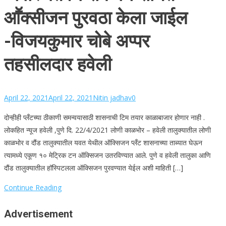
आॕक्सीजन पुरवठा केला जाईल
-विजयकुमार चोबे अप्पर
तहसीलदार हवेली
April 22, 2021
April 22, 2021
Nitin jadhav
0
दोन्हीही प्लँटच्या ठीकाणी समन्वयासाठी शासनाची टिम तयार काळाबाजार होणार नाही .
लोकहित न्यूज हवेली ,पुणे दि. 22/4/2021 लोणी काळभोर – हवेली तालुक्यातील लोणी
काळभोर व दौंड तालुक्यातील यवत येथील ऑक्सिजन प्लँट शासनाच्या ताब्यात घेऊन
त्यामध्ये एकूण १० मेट्रिक टन ऑक्सिजन उतरविण्यात आले. पुणे व हवेली तालुका आणि
दौंड तालुक्यातील हॉस्पिटलला ऑक्सिजन पुरवण्यात येईल अशी माहिती […]
Continue Reading
Advertisement