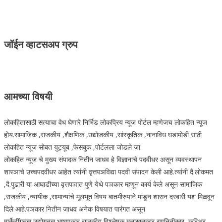
जॉईन व्हाटसअप ग्रुप
आमच्या विषयी
लोकहितासाठी सत्याचा वेध घेणारे निर्भिड लोकप्रिय न्यूज पोर्टल म्हणेजच लोकहित न्यूज
होय.सामाजिक ,राजकीय ,शैक्षणिक ,उद्योजकीय ,सांस्कृतिक ,नानाविध घडामोडी साठी
लोकहित न्यूज सोबत युट्यूब ,फेसबुक ,पोर्टलला जोडले जा.
लोकहित न्यूज चे मुख्य संपादक नितीन जाधव हे विज्ञानाचे पदवीधर असून व्यवस्थापन
शास्ञाचे उच्चपदवीधर आहेत त्यांनी वृत्तपञविद्या पदवी संपादन केली आहे.त्यांनी दै.लोकमत
,दै.पुढारी या आघाडीच्या वृत्तपञात पुणे येथे पञकार म्हणून कार्य केले असून सामाजिक
,राजकीय ,न्यायीक ,सामान्यांचे मूलभूत विषय बातमीरुपाने मांडून शासन दरबारी यश मिळवून
दिले आहे.पञकार नितीन जाधव अनेक विषयात पारंगत असून
मार्केटींगतज्ञ,उद्योगतज्ञ,भाषणकार,राजकीय विश्लेषक,मुलाखतकार रणनितीकार ,करिअर