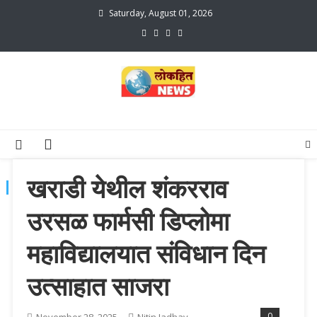
Skip
Saturday, August 01, 2026
to
content
lokhit news3
lokhit news 3
खराडी येथील शंकरराव
TAG:
शंकरराव उरसळ फार्मसी डिप्लोमा महाविद्यालय खराडी
उरसळ फार्मसी डिप्लोमा
महाविद्यालयात संविधान दिन
उत्साहात साजरा
0