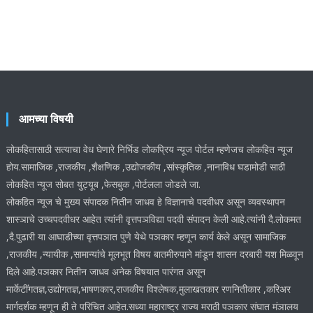
आमच्या विषयी
लोकहितासाठी सत्याचा वेध घेणारे निर्भिड लोकप्रिय न्यूज पोर्टल म्हणेजच लोकहित न्यूज
होय.सामाजिक ,राजकीय ,शैक्षणिक ,उद्योजकीय ,सांस्कृतिक ,नानाविध घडामोडी साठी
लोकहित न्यूज सोबत युट्यूब ,फेसबुक ,पोर्टलला जोडले जा.
लोकहित न्यूज चे मुख्य संपादक नितीन जाधव हे विज्ञानाचे पदवीधर असून व्यवस्थापन
शास्ञाचे उच्चपदवीधर आहेत त्यांनी वृत्तपञविद्या पदवी संपादन केली आहे.त्यांनी दै.लोकमत
,दै.पुढारी या आघाडीच्या वृत्तपञात पुणे येथे पञकार म्हणून कार्य केले असून सामाजिक
,राजकीय ,न्यायीक ,सामान्यांचे मूलभूत विषय बातमीरुपाने मांडून शासन दरबारी यश मिळवून
दिले आहे.पञकार नितीन जाधव अनेक विषयात पारंगत असून
मार्केटींगतज्ञ,उद्योगतज्ञ,भाषणकार,राजकीय विश्लेषक,मुलाखतकार रणनितीकार ,करिअर
मार्गदर्शक म्हणून ही ते परिचित आहेत.सध्या महाराष्ट्र राज्य मराठी पञकार संघात मंञालय