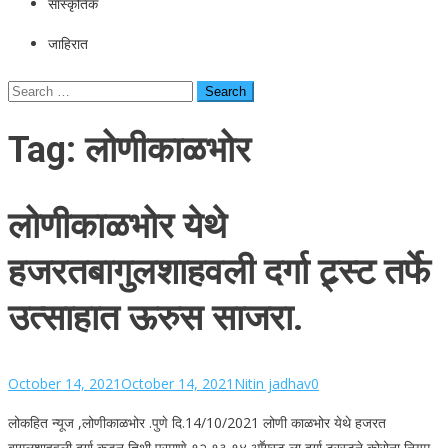
सांस्कृतिक
जाहिरात
Search
for:
Tag:
लोणीकाळभोर
लोणीकाळभोर येथे
हजरतबागुलशाहवली दर्गा ट्र्स्ट तर्फे
उत्साहात ऊरुस साजरा.
October 14, 2021
October 14, 2021
Nitin jadhav
0
लोकहित न्यूज ,लोणीकाळभोर .पुणे दि.14/10/2021 लोणी काळभोर येथे हजरत
बागुलशाहवली दर्गा कडून तिथी प्रमाणे १२,१३,१४ आॕगस्ट ला दर्गा ट्रस्टने कोरोना नियम