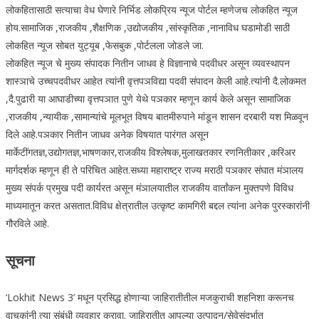
लोकहितासाठी सत्याचा वेध घेणारे निर्भिड लोकप्रिय न्यूज पोर्टल म्हणेजच लोकहित न्यूज
होय.सामाजिक ,राजकीय ,शैक्षणिक ,उद्योजकीय ,सांस्कृतिक ,नानाविध घडामोडी साठी
लोकहित न्यूज सोबत युट्यूब ,फेसबुक ,पोर्टलला जोडले जा.
लोकहित न्यूज चे मुख्य संपादक नितीन जाधव हे विज्ञानाचे पदवीधर असून व्यवस्थापन
शास्ञाचे उच्चपदवीधर आहेत त्यांनी वृत्तपञविद्या पदवी संपादन केली आहे.त्यांनी दै.लोकमत
,दै.पुढारी या आघाडीच्या वृत्तपञात पुणे येथे पञकार म्हणून कार्य केले असून सामाजिक
,राजकीय ,न्यायीक ,सामान्यांचे मूलभूत विषय बातमीरुपाने मांडून शासन दरबारी यश मिळवून
दिले आहे.पञकार नितीन जाधव अनेक विषयात पारंगत असून
मार्केटींगतज्ञ,उद्योगतज्ञ,भाषणकार,राजकीय विश्लेषक,मुलाखतकार रणनितीकार ,करिअर
मार्गदर्शक म्हणून ही ते परिचित आहेत.सध्या महाराष्ट्र राज्य मराठी पञकार संघात मंञालय
मुख्य संपर्क प्रमुख पदी कार्यरत असून मंञालयातील राजकीय वार्तांकन मुक्तपणे विविध
माध्यमातून करत असतात.विविध क्षेत्रातील उत्कृष्ट कामगिरी बद्दल त्यांना अनेक पुरस्कारांनी
गौरविले आहे.
सूचना
‘Lokhit News 3’ मधून प्रसिद्ध होणाऱ्या जाहिरातीतील मजकुराची शहनिशा करूनच
वाचकांनी त्या संबंधी व्यवहार करावा. जाहिरातीत आपल्या उत्पादन/सेवेसंदर्भात