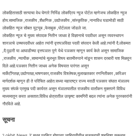
लोकहितासाठी सत्याचा वेध घेणारे निर्भिड लोकप्रिय न्यूज पोर्टल म्हणेजच लोकहित न्यूज
होय.सामाजिक ,राजकीय ,शैक्षणिक ,उद्योजकीय ,सांस्कृतिक ,नानाविध घडामोडी साठी
लोकहित न्यूज सोबत युट्यूब ,फेसबुक ,पोर्टलला जोडले जा.
लोकहित न्यूज चे मुख्य संपादक नितीन जाधव हे विज्ञानाचे पदवीधर असून व्यवस्थापन
शास्ञाचे उच्चपदवीधर आहेत त्यांनी वृत्तपञविद्या पदवी संपादन केली आहे.त्यांनी दै.लोकमत
,दै.पुढारी या आघाडीच्या वृत्तपञात पुणे येथे पञकार म्हणून कार्य केले असून सामाजिक
,राजकीय ,न्यायीक ,सामान्यांचे मूलभूत विषय बातमीरुपाने मांडून शासन दरबारी यश मिळवून
दिले आहे.पञकार नितीन जाधव अनेक विषयात पारंगत असून
मार्केटींगतज्ञ,उद्योगतज्ञ,भाषणकार,राजकीय विश्लेषक,मुलाखतकार रणनितीकार ,करिअर
मार्गदर्शक म्हणून ही ते परिचित आहेत.सध्या महाराष्ट्र राज्य मराठी पञकार संघात मंञालय
मुख्य संपर्क प्रमुख पदी कार्यरत असून मंञालयातील राजकीय वार्तांकन मुक्तपणे विविध
माध्यमातून करत असतात.विविध क्षेत्रातील उत्कृष्ट कामगिरी बद्दल त्यांना अनेक पुरस्कारांनी
गौरविले आहे.
सूचना
‘Lokhit News 3’ मधून प्रसिद्ध होणाऱ्या जाहिरातीतील मजकुराची शहनिशा करूनच