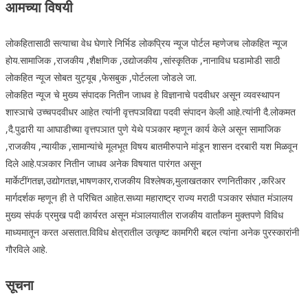
आमच्या विषयी
लोकहितासाठी सत्याचा वेध घेणारे निर्भिड लोकप्रिय न्यूज पोर्टल म्हणेजच लोकहित न्यूज
होय.सामाजिक ,राजकीय ,शैक्षणिक ,उद्योजकीय ,सांस्कृतिक ,नानाविध घडामोडी साठी
लोकहित न्यूज सोबत युट्यूब ,फेसबुक ,पोर्टलला जोडले जा.
लोकहित न्यूज चे मुख्य संपादक नितीन जाधव हे विज्ञानाचे पदवीधर असून व्यवस्थापन
शास्ञाचे उच्चपदवीधर आहेत त्यांनी वृत्तपञविद्या पदवी संपादन केली आहे.त्यांनी दै.लोकमत
,दै.पुढारी या आघाडीच्या वृत्तपञात पुणे येथे पञकार म्हणून कार्य केले असून सामाजिक
,राजकीय ,न्यायीक ,सामान्यांचे मूलभूत विषय बातमीरुपाने मांडून शासन दरबारी यश मिळवून
दिले आहे.पञकार नितीन जाधव अनेक विषयात पारंगत असून
मार्केटींगतज्ञ,उद्योगतज्ञ,भाषणकार,राजकीय विश्लेषक,मुलाखतकार रणनितीकार ,करिअर
मार्गदर्शक म्हणून ही ते परिचित आहेत.सध्या महाराष्ट्र राज्य मराठी पञकार संघात मंञालय
मुख्य संपर्क प्रमुख पदी कार्यरत असून मंञालयातील राजकीय वार्तांकन मुक्तपणे विविध
माध्यमातून करत असतात.विविध क्षेत्रातील उत्कृष्ट कामगिरी बद्दल त्यांना अनेक पुरस्कारांनी
गौरविले आहे.
सूचना