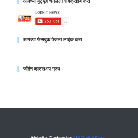
आमच्या युट्यूब चँनलला सबक्राईब करा
आमच्या फेसबुक पेजला लाईक करा
जॉईन व्हाटसअप ग्रुप
Website. Designe.by
:
MK Digital Seva