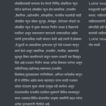
लोकहितासाठी सत्याचा वेध घेणारे निर्भिड लोकप्रिय न्यूज
‘Lokhit News 
पोर्टल म्हणेजच लोकहित न्यूज होय.सामाजिक ,राजकीय
मजकुराची शहनि
,शैक्षणिक ,उद्योजकीय ,सांस्कृतिक ,नानाविध घडामोडी साठी
करावा. जाहिरात
लोकहित न्यूज सोबत युट्यूब ,फेसबुक ,पोर्टलला जोडले जा.
जाहिरातदारांनी
लोकहित न्यूज चे मुख्य संपादक नितीन जाधव हे विज्ञानाचे
कोणतीही हमी घ
पदवीधर असून व्यवस्थापन शास्ञाचे उच्चपदवीधर आहेत
दाव्यांची जाहिर
त्यांनी वृत्तपञविद्या पदवी संपादन केली आहे.त्यांनी दै.लोकमत
‘Lokhit News
,दै.पुढारी या आघाडीच्या वृत्तपञात पुणे येथे पञकार म्हणून
नोंद घ्यावी.
कार्य केले असून सामाजिक ,राजकीय ,न्यायीक ,सामान्यांचे
मूलभूत विषय बातमीरुपाने मांडून शासन दरबारी यश मिळवून
दिले आहे.पञकार नितीन जाधव अनेक विषयात पारंगत असून
मार्केटींगतज्ञ,उद्योगतज्ञ,भाषणकार,राजकीय
विश्लेषक,मुलाखतकार रणनितीकार ,करिअर मार्गदर्शक म्हणून
ही ते परिचित आहेत.सध्या महाराष्ट्र राज्य मराठी पञकार
संघात मंञालय मुख्य संपर्क प्रमुख पदी कार्यरत असून
मंञालयातील राजकीय वार्तांकन मुक्तपणे विविध माध्यमातून
करत असतात.विविध क्षेत्रातील उत्कृष्ट कामगिरी बद्दल त्यांना
अनेक पुरस्कारांनी गौरविले आहे.