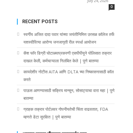
July 24, 2026
0
RECENT POSTS
स्वर्गीय अजित दादा पवार यांच्या जयंतीनिमित्त उरसळ कॉलेज तर्फे
यशस्वीरित्या आरोग्य जनजागृती रील स्पर्धा आयोजन
कॅश फॉर डिग्री घोटाळ्याप्रकरणी एसपीपीयूने पोलिसात तक्रार
दाखल केली, कर्मचाऱ्याला निलंबित केले | पुणे बातम्या
कायदेशीर नोटीस AITA आणि DLTA च्या निष्कासनासाठी कॉल
करते
पाऊस आणण्यासाठी सक्रिय मान्सून, सोसाट्याचा वारा महा | पुणे
बातम्या
ग्राहक तक्रार पोर्टलवर गोपनीयतेची चिंता वाढवतात, FDA
म्हणते डेटा सुरक्षित | पुणे बातम्या