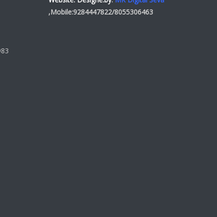
,Mobile:
9284447822
/
8055306463
983