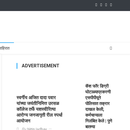
ाहिरात
ADVERTISEMENT
कॅश फॉर डिग्री
घोटाळ्याप्रकरणी
स्वर्गीय अजित दादा पवार
एसपीपीयूने
यांच्या जयंतीनिमित्त उरसळ
पोलिसात तक्रार
कॉलेज तर्फे यशस्वीरित्या
दाखल केली,
आरोग्य जनजागृती रील स्पर्धा
कर्मचाऱ्याला
आयोजन
निलंबित केले | पुणे
बातम्या
By
Nitin Jadhav