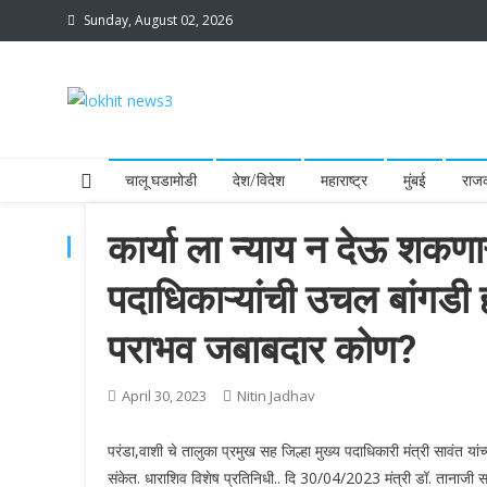
Skip
Sunday, August 02, 2026
to
content
lokhit news3
lokhit news 3
चालू घडामोडी
देश/विदेश
महाराष्ट्र
मुंबई
राज
कार्या ला न्याय न देऊ शकणा
TAG:
महायुती पराभव आत्मचिंतन
पदाधिकाऱ्यांची उचल बांगडी 
पराभव जबाबदार कोण?
April 30, 2023
Nitin Jadhav
परंडा,वाशी चे तालुका प्रमुख सह जिल्हा मुख्य पदाधिकारी मंत्री सावंत यांच
संकेत. धाराशिव विशेष प्रतिनिधी.. दि 30/04/2023 मंत्री डॉ. तानाजी स