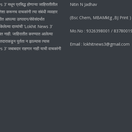
3’ मधून प्रसिद्ध होणाऱ्या जाहिरातीतील
Nitin N Jadhav
शा करूनच वाचकांनी त्या संबंधी व्यवहार
(Bsc Chem, MBAMktg ,BJ Print )
ीत आपल्या उत्पादन/सेवेसंदर्भात
 केलेल्या दाव्यांची ‘Lokhit News 3’
Mo.No : 9326398001 / 8378001
ेत नाही. जाहिरातीत करण्यात आलेल्या
ातदाराकडून पूर्तता न झाल्यास त्यास
Email : lokhitnews3@gmail.com
 3’ जबाबदार राहणार नाही याची वाचकांनी